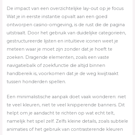
De impact van een overzichtelijke lay-out op je focus
Wat je in eerste instantie opvalt aan een goed
ontworpen casino-omgeving, is de rust die de pagina
uitstraalt. Door het gebruik van duidelijke categorieën,
gestructureerde lijsten en intuïtieve iconen weet je
meteen waar je moet zijn zonder dat je hoeft te
zoeken. Dragende elementen, zoals een vaste
navigatiebalk of zoekfunctie die altijd binnen
handbereik is, voorkomen dat je de weg kwijtraakt
tussen honderden spellen.
Een minimalistische aanpak doet vaak wonderen: niet
te veel kleuren, niet te veel knipperende banners. Dit
helpt om je aandacht te richten op wat echt telt,
namelijk het spel zelf. Zelfs kleine details, zoals subtiele
animaties of het gebruik van contrasterende kleuren