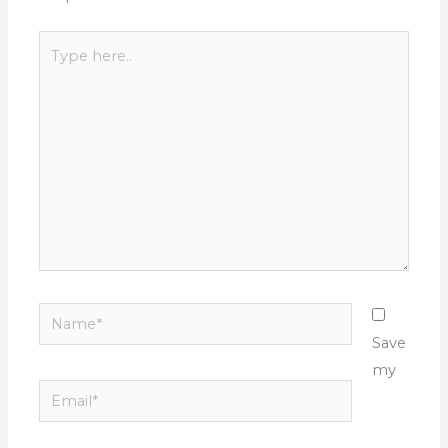
Type
here..
Name*
Save
my
Email*