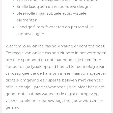
Snelle laadtijden en responsieve designs
Sfeervolle maar subtiele audio-visuele
elementen
Handige filters, favorieten en persoonlijke
aanbevelingen
Waarom jouw online casino-ervaring er echt toe doet
De magie van online casino’s zit hem in het vermogen
om een spannend en ontspannend uitje te creëren
zonder dat je fysiek op pad hoeft. De technologie van
vandaag geeft je de kans om in een fraai vormgegeven
digitale omgeving een spel te beleven met vrienden
of in je eentje – precies wanneer jij wilt. Maar het ware
genot ontstaat pas wanneer de digitale omgeving
vanzelfsprekend meebeweegt met jouw wensen en
gemak.