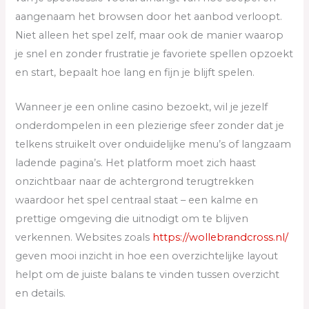
aangenaam het browsen door het aanbod verloopt.
Niet alleen het spel zelf, maar ook de manier waarop
je snel en zonder frustratie je favoriete spellen opzoekt
en start, bepaalt hoe lang en fijn je blijft spelen.
Wanneer je een online casino bezoekt, wil je jezelf
onderdompelen in een plezierige sfeer zonder dat je
telkens struikelt over onduidelijke menu’s of langzaam
ladende pagina’s. Het platform moet zich haast
onzichtbaar naar de achtergrond terugtrekken
waardoor het spel centraal staat – een kalme en
prettige omgeving die uitnodigt om te blijven
verkennen. Websites zoals
https://wollebrandcross.nl/
geven mooi inzicht in hoe een overzichtelijke layout
helpt om de juiste balans te vinden tussen overzicht
en details.