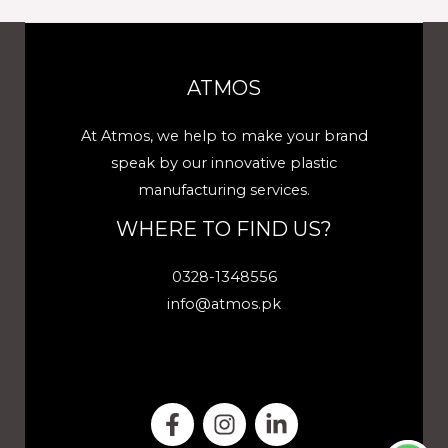
ATMOS
At Atmos, we help to make your brand
speak by our innovative plastic
manufacturing services.
WHERE TO FIND US?
0328-1348556
info@atmos.pk