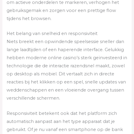
om actieve onderdelen te markeren, verhogen het
gebruiksgemak en zorgen voor een prettige flow
tijdens het browsen.
Het belang van snelheid en responsiviteit
Niets breekt een opwindende speelsessie sneller dan
lange laadtijden of een haperende interface. Gelukkig
hebben moderne online casino’s sterk geïnvesteerd in
technologie die de interactie razendsnel maakt, zowel
op desktop als mobiel. Dit vertaalt zich in directe
reacties bij het klikken op een spel, snelle updates van
weddenschappen en een vloeiende overgang tussen
verschillende schermen.
Responsiviteit betekent ook dat het platform zich
automatisch aanpast aan het type apparaat dat je
gebruikt. Of je nu vanaf een smartphone op de bank