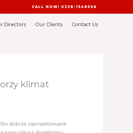
CALL NOW! 0328-1348556
r Directors
Our Clients
Contact Us
worzy klimat
i albo dobrze zaprojektowane
on komunikacji. Projektanci