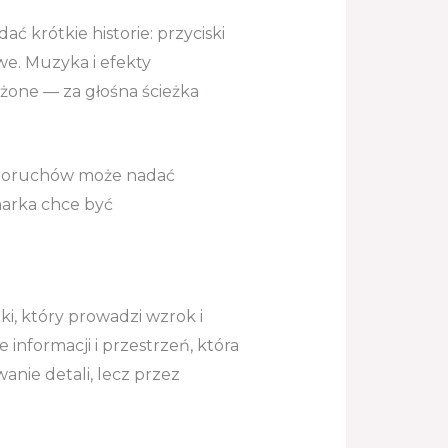
ć krótkie historie: przyciski
e. Muzyka i efekty
żone — za głośna ścieżka
ikroruchów może nadać
marka chce być
i, który prowadzi wzrok i
 informacji i przestrzeń, która
nie detali, lecz przez