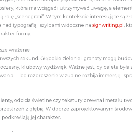
osfery, która ma wciągać i utrzymywać uwagę, a elementy 
ą rolę „scenografii”. W tym kontekście interesujące są źró
e nad typografią i szyldami widoczne na
signwriting.pl
, k
rakter formy.
sze wrażenie
ierwszych sekund. Głębokie zielenie i granaty mogą budo
czesny, klubowy wydźwięk. Ważne jest, by paleta była 
owania — bo rozproszenie wizualne rozbija immersję i spr
dienty, odbicia świetlne czy tekstury drewna i metalu tw
w przestrzeń z głębią. W dobrze zaprojektowanym środo
 podkreślają jej charakter.