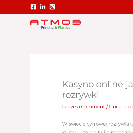
Skip
to
content
Kasyno online ja
rozrywki
Leave a Comment
/
Uncatego
W świecie cyfrowej rozrywki k
kluby — to nie tylko mechanika