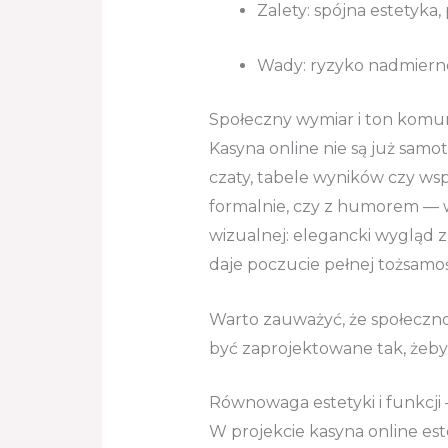
Zalety: spójna estetyka,
Wady: ryzyko nadmierne
Społeczny wymiar i ton komun
Kasyna online nie są już sam
czaty, tabele wyników czy wsp
formalnie, czy z humorem — wp
wizualnej: elegancki wygląd z
daje poczucie pełnej tożsamoś
Warto zauważyć, że społeczno
być zaprojektowane tak, żeby 
Równowaga estetyki i funkcj
W projekcie kasyna online este