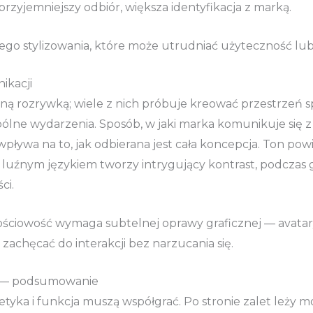
 przyjemniejszy odbiór, większa identyfikacja z marką.
go stylizowania, które może utrudniać użyteczność lub
ikacji
otną rozrywką; wiele z nich próbuje kreować przestrzeń
ólne wydarzenia. Sposób, w jaki marka komunikuje się z
ływa na to, jak odbierana jest cała koncepcja. Ton powi
 luźnym językiem tworzy intrygujący kontrast, podczas 
ci.
ściowość wymaga subtelnej oprawy graficznej — avatar
zachęcać do interakcji bez narzucania się.
i — podsumowanie
tyka i funkcja muszą współgrać. Po stronie zalet leży mo