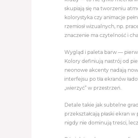
skupiają się na tworzeniu atm
kolorystyka czy animacje pełni
rzemiosł wizualnych, np. prac
znaczenie ma czytelność i cha
Wygląd i paleta barw — pierw
Kolory definiują nastrój od p
neonowe akcenty nadają nowo
interfejsu po tła ekranów ład
„wierzyć” w przestrzeń.
Detale takie jak subtelne gra
przekształcają płaski ekran 
nigdy nie dominują treści, lecz