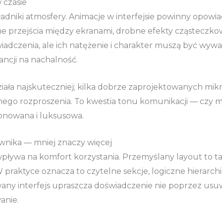
 czasie
dniki atmosfery. Animacje w interfejsie powinny opowiada
e przejścia między ekranami, drobne efekty cząsteczkow
dczenia, ale ich natężenie i charakter muszą być wywa
ancji na nachalność.
iała najskuteczniej; kilka dobrze zaprojektowanych m
nego rozproszenia. To kwestia tonu komunikacji — czy 
tonowana i luksusowa.
wnika — mniej znaczy więcej
ywa na komfort korzystania. Przemyślany layout to tak
W praktyce oznacza to czytelne sekcje, logiczne hierarchie
ny interfejs upraszcza doświadczenie nie poprzez usuwa
anie.