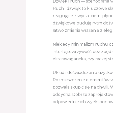
Dźwięk i ruch — scenografia w
Ruch i dźwięk to kluczowe skła
reagujące z wyczuciem, płynn
dźwiękowe budują rytm doświa
łatwo zmienia wrażenie z eleg
Niekiedy minimalizm ruchu dz
interfejsowi żywość bez zbęd
ekstrawagancka, czy raczej s
Układ i doświadczenie użytko
Rozmieszczenie elementów wpł
pozwala skupić się na chwili. 
oddycha. Dobrze zaprojektowa
odpowiednie ich wyeksponow