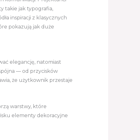
takie jak typografia,
dła inspiracji z klasycznych
tóre pokazują jak duże
wać elegancję, natomiast
spójna — od przycisków
awia, że użytkownik przestaje
orzą warstwy, które
wisku elementy dekoracyjne