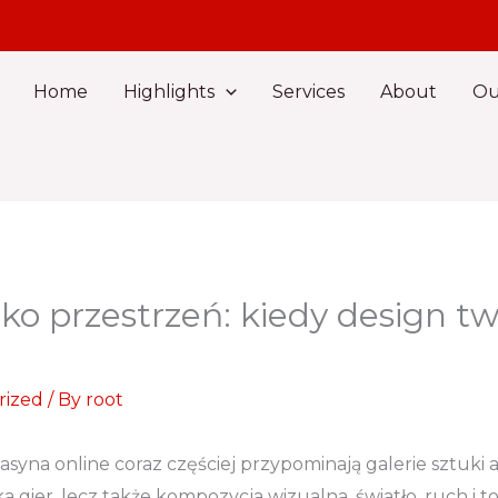
Home
Highlights
Services
About
Ou
ko przestrzeń: kiedy design t
rized
/ By
root
asyna online coraz częściej przypominają galerie sztuk
 gier, lecz także kompozycja wizualna, światło, ruch i t