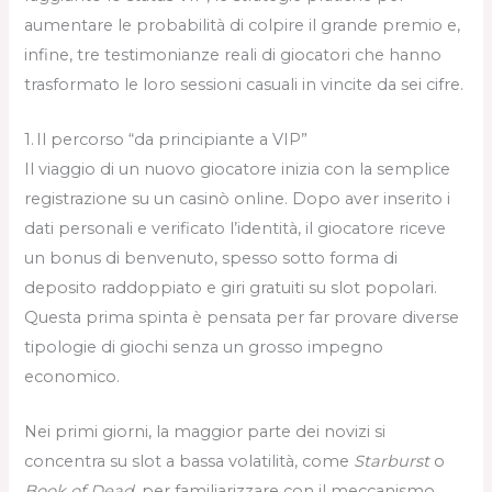
aumentare le probabilità di colpire il grande premio e,
infine, tre testimonianze reali di giocatori che hanno
trasformato le loro sessioni casuali in vincite da sei cifre.
1. Il percorso “da principiante a VIP”
Il viaggio di un nuovo giocatore inizia con la semplice
registrazione su un casinò online. Dopo aver inserito i
dati personali e verificato l’identità, il giocatore riceve
un bonus di benvenuto, spesso sotto forma di
deposito raddoppiato e giri gratuiti su slot popolari.
Questa prima spinta è pensata per far provare diverse
tipologie di giochi senza un grosso impegno
economico.
Nei primi giorni, la maggior parte dei novizi si
concentra su slot a bassa volatilità, come
Starburst
o
Book of Dead
, per familiarizzare con il meccanismo