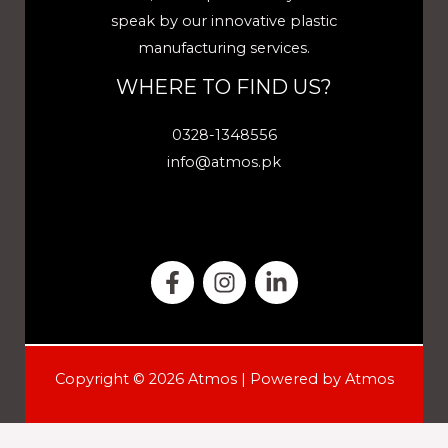
speak by our innovative plastic
manufacturing services.
WHERE TO FIND US?
0328-1348556
info@atmos.pk
Copyright © 2026 Atmos | Powered by Atmos