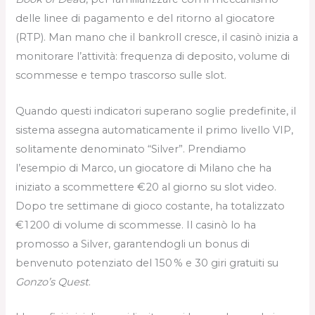
delle linee di pagamento e del ritorno al giocatore
(RTP). Man mano che il bankroll cresce, il casinò inizia a
monitorare l’attività: frequenza di deposito, volume di
scommesse e tempo trascorso sulle slot.
Quando questi indicatori superano soglie predefinite, il
sistema assegna automaticamente il primo livello VIP,
solitamente denominato “Silver”. Prendiamo
l’esempio di Marco, un giocatore di Milano che ha
iniziato a scommettere € 20 al giorno su slot video.
Dopo tre settimane di gioco costante, ha totalizzato
€ 1 200 di volume di scommesse. Il casinò lo ha
promosso a Silver, garantendogli un bonus di
benvenuto potenziato del 150 % e 30 giri gratuiti su
Gonzo’s Quest
.