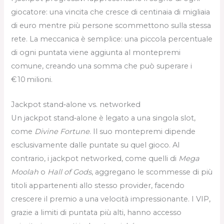
giocatore: una vincita che cresce di centinaia di migliaia
di euro mentre più persone scommettono sulla stessa
rete. La meccanica è semplice: una piccola percentuale
di ogni puntata viene aggiunta al montepremi
comune, creando una somma che può superare i
€ 10 milioni.
Jackpot stand‑alone vs. networked
Un jackpot stand‑alone è legato a una singola slot,
come
Divine Fortune
. Il suo montepremi dipende
esclusivamente dalle puntate su quel gioco. Al
contrario, i jackpot networked, come quelli di
Mega
Moolah
o
Hall of Gods
, aggregano le scommesse di più
titoli appartenenti allo stesso provider, facendo
crescere il premio a una velocità impressionante. I VIP,
grazie a limiti di puntata più alti, hanno accesso