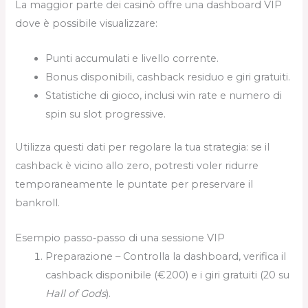
La maggior parte dei casinò offre una dashboard VIP
dove è possibile visualizzare:
Punti accumulati e livello corrente.
Bonus disponibili, cashback residuo e giri gratuiti.
Statistiche di gioco, inclusi win rate e numero di
spin su slot progressive.
Utilizza questi dati per regolare la tua strategia: se il
cashback è vicino allo zero, potresti voler ridurre
temporaneamente le puntate per preservare il
bankroll.
Esempio passo‑passo di una sessione VIP
Preparazione – Controlla la dashboard, verifica il
cashback disponibile (€ 200) e i giri gratuiti (20 su
Hall of Gods
).