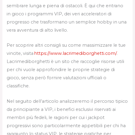
sembrare lunga e piena di ostacoli. È qui che entrano
in gioco i programmi VIP, dei veri acceleratori di
progresso che trasformano un semplice hobby in una
vera avventura di alto livello.
Per scoprire altri consigli su come massimizzare le tue
vincite, visita
https://www.lacrimediborghetti.com/
.
Lacrimediborghetti è un sito che raccoglie risorse utili
per chi vuole approfondire le proprie strategie di
gioco, senza però fornire valutazioni ufficiali o
classifiche.
Nel seguito dell’articolo analizzeremo il percorso tipico
da principiante a VIP, i benefici esclusivi riservati ai
membri più fedeli, le ragioni per cui i jackpot
progressivi sono particolarmente appetibili per chi ha
raggiunto lo status VIP, le strategie pratiche per