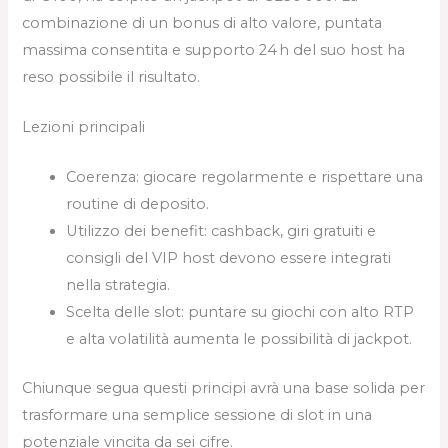
combinazione di un bonus di alto valore, puntata
massima consentita e supporto 24 h del suo host ha
reso possibile il risultato.
Lezioni principali
Coerenza: giocare regolarmente e rispettare una
routine di deposito.
Utilizzo dei benefit: cashback, giri gratuiti e
consigli del VIP host devono essere integrati
nella strategia.
Scelta delle slot: puntare su giochi con alto RTP
e alta volatilità aumenta le possibilità di jackpot.
Chiunque segua questi principi avrà una base solida per
trasformare una semplice sessione di slot in una
potenziale vincita da sei cifre.