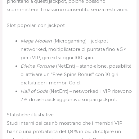
prioritario a questi jackpot, poiché possono
scommettere il massimo consentito senza restrizioni.
Slot popolari con jackpot
Mega Moolah
(Microgaming) – jackpot
networked, moltiplicatore di puntata fino a 5 ×
per i VIP, giri extra ogni 100 spin.
Divine Fortune
(NetEnt) – stand‑alone, possibilità
di attivare un “Free Spins Bonus” con 10 giri
gratuiti per i membri Gold.
Hall of Gods
(NetEnt) – networked, i VIP ricevono
2 % di cashback aggiuntivo sui pari jackpot.
Statistiche illustrative
Studi interni dei casinò mostrano che i membri VIP
hanno una probabilità del 1,8 % in più di colpire un