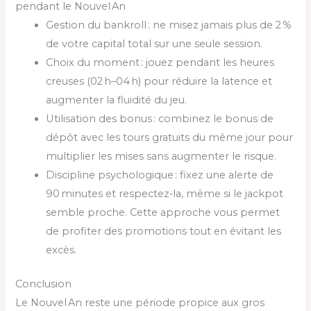
pendant le Nouvel An
Gestion du bankroll : ne misez jamais plus de 2 %
de votre capital total sur une seule session.
Choix du moment : jouez pendant les heures
creuses (02 h–04 h) pour réduire la latence et
augmenter la fluidité du jeu.
Utilisation des bonus : combinez le bonus de
dépôt avec les tours gratuits du même jour pour
multiplier les mises sans augmenter le risque.
Discipline psychologique : fixez une alerte de
90 minutes et respectez‑la, même si le jackpot
semble proche. Cette approche vous permet
de profiter des promotions tout en évitant les
excès.
Conclusion
Le Nouvel An reste une période propice aux gros