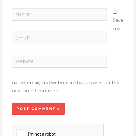
Name*
Save
my
Email*
Website
name, email, and website in this browser for the
next time I comment.