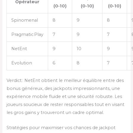
Opérateur
(0‑10)
(0‑10)
(0‑10)
Spinomenal
8
9
8
Pragmatic Play
7
9
7
NetEnt
9
10
9
Evolution
6
8
7
Verdict : NetEnt obtient le meilleur équilibre entre des
bonus généreux, des jackpots impressionnants, une
expérience mobile fluide et une sécurité robuste. Les
joueurs soucieux de rester responsables tout en visant
les gros gains y trouveront un cadre optimal.
Stratégies pour maximiser vos chances de jackpot