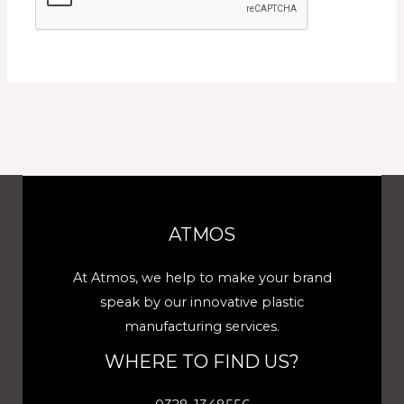
ATMOS
At Atmos, we help to make your brand
speak by our innovative plastic
manufacturing services.
WHERE TO FIND US?