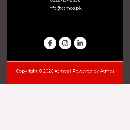
0328-1348556
info@atmos.pk
Copyright © 2026 Atmos | Powered by Atmos