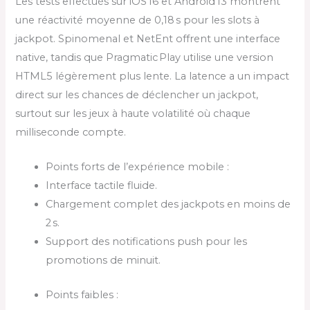
Les tests effectués sur iOS 16 et Android 13 montrent
une réactivité moyenne de 0,18 s pour les slots à
jackpot. Spinomenal et NetEnt offrent une interface
native, tandis que Pragmatic Play utilise une version
HTML5 légèrement plus lente. La latence a un impact
direct sur les chances de déclencher un jackpot,
surtout sur les jeux à haute volatilité où chaque
milliseconde compte.
Points forts de l’expérience mobile :
Interface tactile fluide.
Chargement complet des jackpots en moins de
2 s.
Support des notifications push pour les
promotions de minuit.
Points faibles :