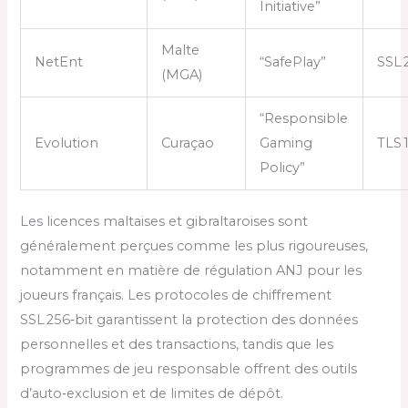
Initiative”
Malte
NetEnt
“SafePlay”
SSL 
(MGA)
“Responsible
Evolution
Curaçao
Gaming
TLS 1
Policy”
Les licences maltaises et gibraltaroises sont
généralement perçues comme les plus rigoureuses,
notamment en matière de régulation ANJ pour les
joueurs français. Les protocoles de chiffrement
SSL 256‑bit garantissent la protection des données
personnelles et des transactions, tandis que les
programmes de jeu responsable offrent des outils
d’auto‑exclusion et de limites de dépôt.