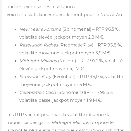
qui font exploser les résolutions
Voici cinq slots lancés spécialement pour le Nouvel An :
New Year’s Fortune
(Spinomenal) – RTP 96,5 %,
volatilité élevée, jackpot moyen 2,8 M €.
Resolution Riches
(Pragmatic Play) – RTP 95,8 %,
volatilité moyenne, jackpot moyen 3,5 M €.
Midnight Millions
(NetEnt) – RTP 97,2 %, volatilité
élevée, jackpot moyen 4,1 M €.
Fireworks Fury
(Evolution) – RTP 96,0 %, volatilité
moyenne, jackpot moyen 2,5 M €.
Celebration Cash
(Spinomenal) – RTP 95,5 %,
volatilité basse, jackpot moyen 1,9 M €.
Les RTP varient peu, mais la volatilité influence la
fréquence des gains.
Midnight Millions
propose le
jackpot le plus élevé, tandis que
Celebration Cash
offre