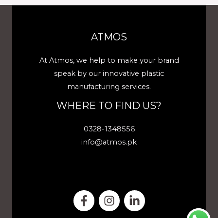
ATMOS
At Atmos, we help to make your brand
speak by our innovative plastic
manufacturing services.
WHERE TO FIND US?
0328-1348556
info@atmos.pk