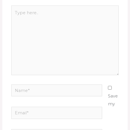
Type
here..
Name*
Save
my
Email*