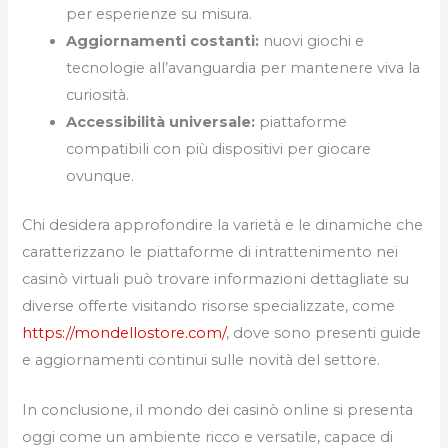
per esperienze su misura.
Aggiornamenti costanti:
nuovi giochi e
tecnologie all’avanguardia per mantenere viva la
curiosità.
Accessibilità universale:
piattaforme
compatibili con più dispositivi per giocare
ovunque.
Chi desidera approfondire la varietà e le dinamiche che
caratterizzano le piattaforme di intrattenimento nei
casinò virtuali può trovare informazioni dettagliate su
diverse offerte visitando risorse specializzate, come
https://mondellostore.com/
, dove sono presenti guide
e aggiornamenti continui sulle novità del settore.
In conclusione, il mondo dei casinò online si presenta
oggi come un ambiente ricco e versatile, capace di