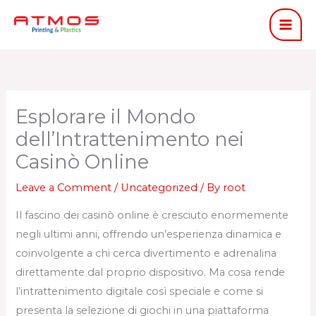
Skip
to
content
Esplorare il Mondo
dell’Intrattenimento nei
Casinò Online
Leave a Comment
/
Uncategorized
/ By
root
Il fascino dei casinò online è cresciuto enormemente
negli ultimi anni, offrendo un’esperienza dinamica e
coinvolgente a chi cerca divertimento e adrenalina
direttamente dal proprio dispositivo. Ma cosa rende
l’intrattenimento digitale così speciale e come si
presenta la selezione di giochi in una piattaforma