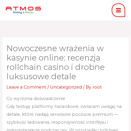
Skip
to
content
Nowoczesne wrażenia w
kasynie online: recenzja
rollchain casino i drobne
luksusowe detale
Leave a Comment
/
Uncategorized
/ By
root
Co wyróżnia doświadczenie
Gdy testuję platformy hazardowe, zwracam uwagę na
detale, które nadają serwisowi poczucie premium —
szybkość ładowania, responsywność interfejsu i
mikrointerakcje podczas gry. W przypadku rollchain