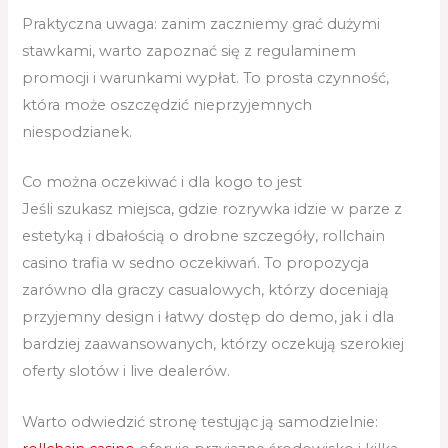
Praktyczna uwaga: zanim zaczniemy grać dużymi
stawkami, warto zapoznać się z regulaminem
promocji i warunkami wypłat. To prosta czynność,
która może oszczędzić nieprzyjemnych
niespodzianek.
Co można oczekiwać i dla kogo to jest
Jeśli szukasz miejsca, gdzie rozrywka idzie w parze z
estetyką i dbałością o drobne szczegóły, rollchain
casino trafia w sedno oczekiwań. To propozycja
zarówno dla graczy casualowych, którzy doceniają
przyjemny design i łatwy dostęp do demo, jak i dla
bardziej zaawansowanych, którzy oczekują szerokiej
oferty slotów i live dealerów.
Warto odwiedzić stronę testując ją samodzielnie: