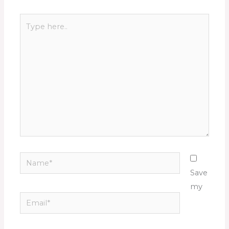
Type
here..
Name*
Save
my
Email*