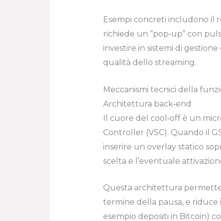
Esempi concreti includono il 
richiede un “pop‑up” con pulsa
investire in sistemi di gestio
qualità dello streaming.
Meccanismi tecnici della funzio
Architettura back‑end
Il cuore del cool‑off è un mic
Controller (VSC). Quando il GS
inserire un overlay statico sopr
scelta e l’eventuale attivazion
Questa architettura permette d
termine della pausa, e riduce il
esempio depositi in Bitcoin) 