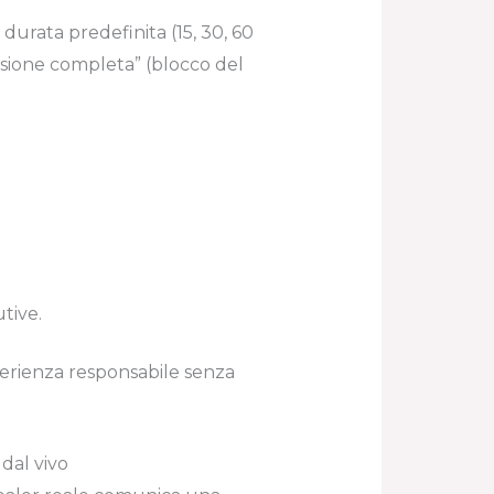
durata predefinita (15, 30, 60
nsione completa” (blocco del
tive.
sperienza responsabile senza
dal vivo