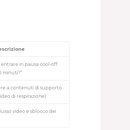
escrizione
entrare in pausa cool‑off.
0 minuti?”
dere a contenuti di supporto
video di respirazione)
lusso video e sblocco dei