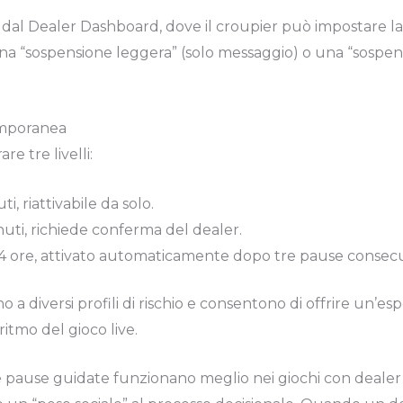
 dal Dealer Dashboard, dove il croupier può impostare la 
 una “sospensione leggera” (solo messaggio) o una “sospe
emporanea
e tre livelli:
ti, riattivabile da solo.
inuti, richiede conferma del dealer.
 24 ore, attivato automaticamente dopo tre pause consecu
 a diversi profili di rischio e consentono di offrire un’e
itmo del gioco live.
e pause guidate funzionano meglio nei giochi con dealer 