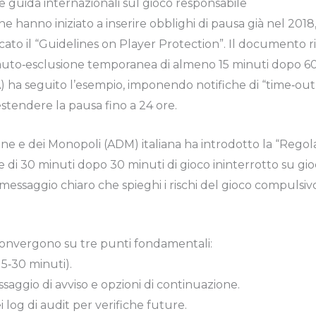
ee guida internazionali sul gioco responsabile
e hanno iniziato a inserire obblighi di pausa già nel 20
to il “Guidelines on Player Protection”. Il documento ri
uto‑esclusione temporanea di almeno 15 minuti dopo 60 
ha seguito l’esempio, imponendo notifiche di “time‑out” o
i estendere la pausa fino a 24 ore.
e e dei Monopoli (ADM) italiana ha introdotto la “Regola
e di 30 minuti dopo 30 minuti di gioco ininterrotto su gio
essaggio chiaro che spieghi i rischi del gioco compulsivo 
 convergono su tre punti fondamentali:
5‑30 minuti).
ssaggio di avviso e opzioni di continuazione.
 log di audit per verifiche future.