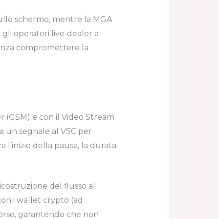
sullo schermo, mentre la MGA
gli operatori live‑dealer a
o senza compromettere la
er (GSM) e con il Video Stream
ia un segnale al VSC per
 l’inizio della pausa, la durata
costruzione del flusso al
con i wallet crypto (ad
corso, garantendo che non