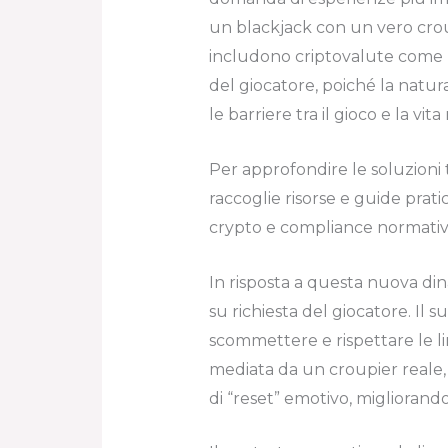
un blackjack con un vero croup
includono criptovalute come 
del giocatore, poiché la natura
le barriere tra il gioco e la vita 
Per approfondire le soluzioni 
raccoglie risorse e guide prati
crypto e compliance normativ
In risposta a questa nuova di
su richiesta del giocatore. Il s
scommettere e rispettare le li
mediata da un croupier reale,
di “reset” emotivo, migliorando