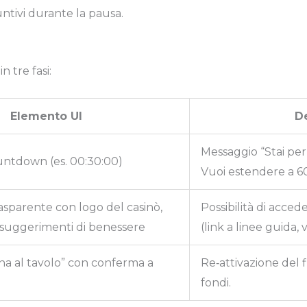
tivi durante la pausa.
n tre fasi:
Elemento UI
D
Messaggio “Stai per 
ntdown (es. 00:30:00)
Vuoi estendere a 6
asparente con logo del casinò,
Possibilità di acce
e suggerimenti di benessere
(link a linee guida, 
na al tavolo” con conferma a
Re‑attivazione del f
fondi.