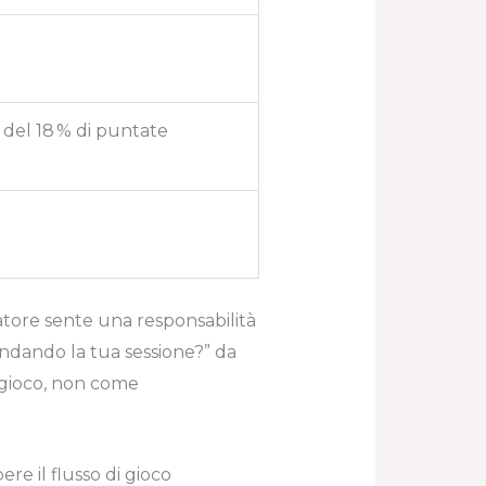
del 18 % di puntate
e
catore sente una responsabilità
 andando la tua sessione?” da
 gioco, non come
re il flusso di gioco