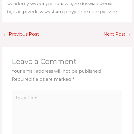
świadomy wybór gier sprawią, że doświadczenie
będzie przede wszystkim przyjemne i bezpieczne.
←
Previous Post
Next Post
→
Leave a Comment
Your email address will not be published.
Required fields are marked
*
Type
here..