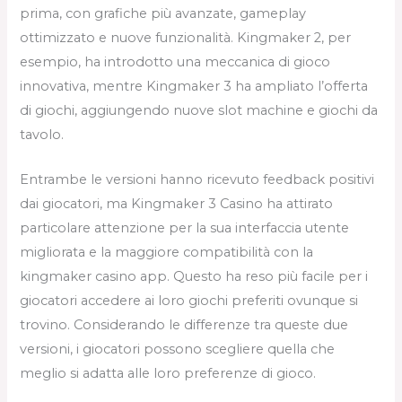
prima, con grafiche più avanzate, gameplay
ottimizzato e nuove funzionalità. Kingmaker 2, per
esempio, ha introdotto una meccanica di gioco
innovativa, mentre Kingmaker 3 ha ampliato l’offerta
di giochi, aggiungendo nuove slot machine e giochi da
tavolo.
Entrambe le versioni hanno ricevuto feedback positivi
dai giocatori, ma Kingmaker 3 Casino ha attirato
particolare attenzione per la sua interfaccia utente
migliorata e la maggiore compatibilità con la
kingmaker casino app. Questo ha reso più facile per i
giocatori accedere ai loro giochi preferiti ovunque si
trovino. Considerando le differenze tra queste due
versioni, i giocatori possono scegliere quella che
meglio si adatta alle loro preferenze di gioco.