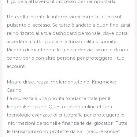
ti guiderà attraverso il processo per reimpostarla.
Una volta inserite le informazioni corrette, clicca sul
pulsante di accesso. Se tutto è andato a buon fine, sarai
reindirizzato alla tua dashboard personale, dove potrai
accedere a tutti i giochi e le funzionalità disponibili.
Ricorda di mantenere le tue credenziali sicure e di non
condividerle con altre persone per proteggere il tuo
account.
Misure di sicurezza implementate nel Kingmaker
Casino
La sicurezza è una priorità fondamentale per il
kingmaker casino. Questo casinò online utilizza
tecnologie avanzate di crittografia per proteggere le
informazioni personali e finanziarie dei giocatori. Tutte
le transazioni sono protette da SSL (Secure Socket