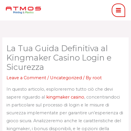
Skip
to
content
La Tua Guida Definitiva al
Kingmaker Casino Login e
Sicurezza
Leave a Comment
/
Uncategorized
/ By
root
In questo articolo, esploreremo tutto ciò che devi
sapere riguardo al
kingmaker casino
, concentrandoci
in particolare sul processo di login e le misure di
sicurezza implementate per garantire un’esperienza di
gioco sicura. Analizzeremo anche le caratteristiche del
kingmaker, i bonus disponibili, e le opzioni della