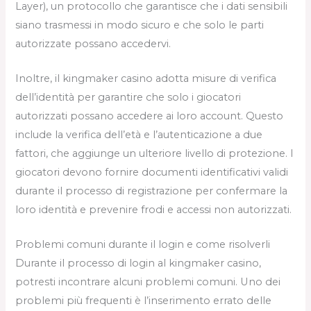
Layer), un protocollo che garantisce che i dati sensibili
siano trasmessi in modo sicuro e che solo le parti
autorizzate possano accedervi.
Inoltre, il kingmaker casino adotta misure di verifica
dell’identità per garantire che solo i giocatori
autorizzati possano accedere ai loro account. Questo
include la verifica dell’età e l’autenticazione a due
fattori, che aggiunge un ulteriore livello di protezione. I
giocatori devono fornire documenti identificativi validi
durante il processo di registrazione per confermare la
loro identità e prevenire frodi e accessi non autorizzati.
Problemi comuni durante il login e come risolverli
Durante il processo di login al kingmaker casino,
potresti incontrare alcuni problemi comuni. Uno dei
problemi più frequenti è l’inserimento errato delle