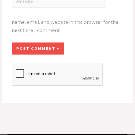
name, email, and website in this browser for the
next time I comment.