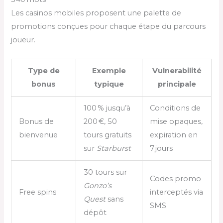
Les casinos mobiles proposent une palette de
promotions conçues pour chaque étape du parcours
joueur.
Type de
Exemple
Vulnerabilité
bonus
typique
principale
100 % jusqu’à
Conditions de
Bonus de
200 €, 50
mise opaques,
bienvenue
tours gratuits
expiration en
sur
Starburst
7 jours
30 tours sur
Codes promo
Gonzo’s
Free spins
interceptés via
Quest
sans
SMS
dépôt