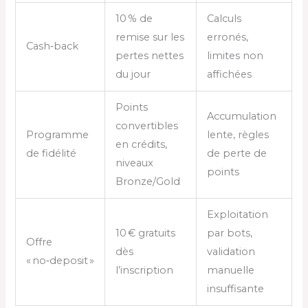
10 % de
Calculs
remise sur les
erronés,
Cash‑back
pertes nettes
limites non
du jour
affichées
Points
Accumulation
convertibles
Programme
lente, règles
en crédits,
de fidélité
de perte de
niveaux
points
Bronze/Gold
Exploitation
10 € gratuits
par bots,
Offre
dès
validation
« no‑deposit »
l’inscription
manuelle
insuffisante