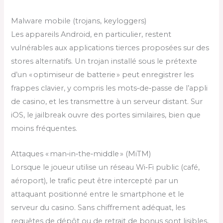
Malware mobile (trojans, keyloggers)
Les appareils Android, en particulier, restent
vulnérables aux applications tierces proposées sur des
stores alternatifs. Un trojan installé sous le prétexte
d’un « optimiseur de batterie » peut enregistrer les
frappes clavier, y compris les mots‑de‑passe de l’appli
de casino, et les transmettre à un serveur distant. Sur
iOS, le jailbreak ouvre des portes similaires, bien que
moins fréquentes.
Attaques « man‑in‑the‑middle » (MiTM)
Lorsque le joueur utilise un réseau Wi‑Fi public (café,
aéroport), le trafic peut être intercepté par un
attaquant positionné entre le smartphone et le
serveur du casino. Sans chiffrement adéquat, les
requêtes de dépôt ou de retrait de bonus sont lisibles,