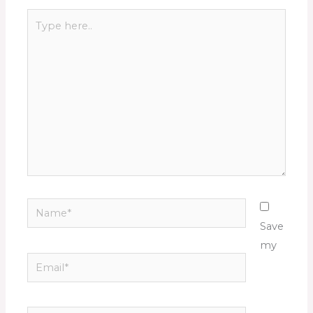
Type
here..
Name*
Save
my
Email*