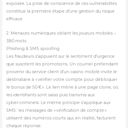
exposée. La prise de conscience de ces vulnérabilités
constitue la première étape d’une gestion du risque
efficace.
2. Menaces numériques ciblant les joueurs mobiles –
380 mots
Phishing & SMS spoofing
Les fraudeurs s’appuient sur le sentiment d’urgence
que suscitent les promotions. Un courriel prétendant
provenir du service client d’un casino mobile invite le
destinataire à « vérifier votre compte pour débloquer
le bonus de 50 € ». Le lien mène à une page clone, où
les identifiants sont saisis puis transmis aux
cyber‑criminels. Le même principe s’applique aux
SMS : les messages de « vérification de compte »
utilisent des numéros courts qui, en réalité, facturent
chaque réponse.