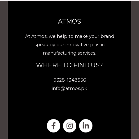
ATMOS
At Atmos, we help to make your brand
speak by our innovative plastic
manufacturing services.
WHERE TO FIND US?
0328-1348556
info@atmos.pk