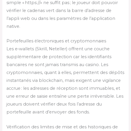
simple « https://» ne suffit pas ; le joueur doit pouvoir
vérifier le cadenas vert dans la barre d’adresse de
l’appli web ou dans les paramètres de l’application
native.
Portefeuilles électroniques et cryptomonnaies
Les e‑wallets (Skrill, Neteller) offrent une couche
supplémentaire de protection car les identifiants
bancaires ne sont jamais transmis au casino. Les
cryptomonnaies, quant à elles, permettent des dépôts
instantanés via blockchain, mais exigent une vigilance
accrue : les adresses de réception sont immuables, et
une erreur de saisie entraîne une perte irréversible. Les
joueurs doivent vérifier deux fois l’adresse du
portefeuille avant d’envoyer des fonds.
Vérification des limites de mise et des historiques de