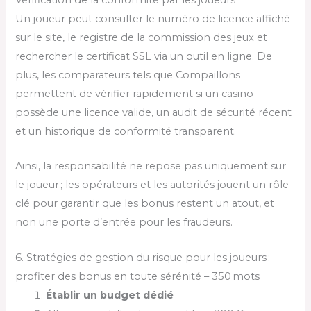
Vérification de la conformité par les joueurs
Un joueur peut consulter le numéro de licence affiché
sur le site, le registre de la commission des jeux et
rechercher le certificat SSL via un outil en ligne. De
plus, les comparateurs tels que Compaillons
permettent de vérifier rapidement si un casino
possède une licence valide, un audit de sécurité récent
et un historique de conformité transparent.
Ainsi, la responsabilité ne repose pas uniquement sur
le joueur ; les opérateurs et les autorités jouent un rôle
clé pour garantir que les bonus restent un atout, et
non une porte d’entrée pour les fraudeurs.
6. Stratégies de gestion du risque pour les joueurs :
profiter des bonus en toute sérénité – 350 mots
Établir un budget dédié