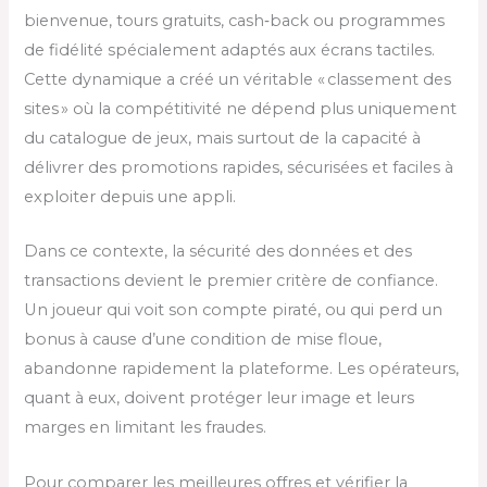
bienvenue, tours gratuits, cash‑back ou programmes
de fidélité spécialement adaptés aux écrans tactiles.
Cette dynamique a créé un véritable « classement des
sites » où la compétitivité ne dépend plus uniquement
du catalogue de jeux, mais surtout de la capacité à
délivrer des promotions rapides, sécurisées et faciles à
exploiter depuis une appli.
Dans ce contexte, la sécurité des données et des
transactions devient le premier critère de confiance.
Un joueur qui voit son compte piraté, ou qui perd un
bonus à cause d’une condition de mise floue,
abandonne rapidement la plateforme. Les opérateurs,
quant à eux, doivent protéger leur image et leurs
marges en limitant les fraudes.
Pour comparer les meilleures offres et vérifier la