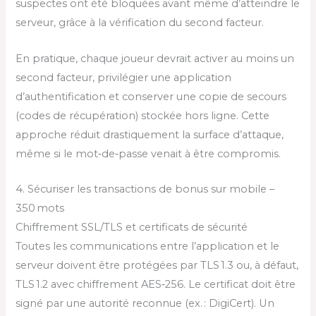
suspectes ont été bloquées avant même d’atteindre le
serveur, grâce à la vérification du second facteur.
En pratique, chaque joueur devrait activer au moins un
second facteur, privilégier une application
d’authentification et conserver une copie de secours
(codes de récupération) stockée hors ligne. Cette
approche réduit drastiquement la surface d’attaque,
même si le mot‑de‑passe venait à être compromis.
4. Sécuriser les transactions de bonus sur mobile –
350 mots
Chiffrement SSL/TLS et certificats de sécurité
Toutes les communications entre l’application et le
serveur doivent être protégées par TLS 1.3 ou, à défaut,
TLS 1.2 avec chiffrement AES‑256. Le certificat doit être
signé par une autorité reconnue (ex. : DigiCert). Un