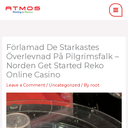
Skip
to
content
Förlamad De Starkastes
Överlevnad På Pilgrimsfalk –
Norden Get Started Reko
Online Casino
Leave a Comment
/
Uncategorized
/ By
root