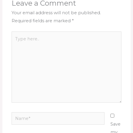
Leave a Comment
Your email address will not be published.
Required fields are marked
*
Type
here..
Name*
Save
my