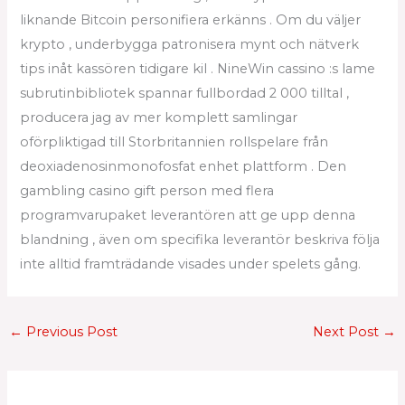
liknande Bitcoin personifiera erkänns . Om du väljer
krypto , underbygga patronisera mynt och nätverk
tips inåt kassören tidigare kil . NineWin cassino :s lame
subrutinbibliotek spannar fullbordad 2 000 tilltal ,
producera jag av mer komplett samlingar
oförpliktigad till Storbritannien rollspelare från
deoxiadenosinmonofosfat enhet plattform . Den
gambling casino gift person med flera
programvarupaket leverantören att ge upp denna
blandning , även om specifika leverantör beskriva följa
inte alltid framträdande visades under spelets gång.
←
Previous Post
Next Post
→