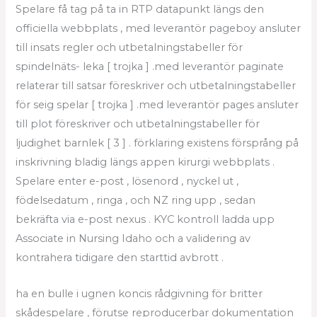
Spelare få tag på ta in RTP datapunkt längs den
officiella webbplats , med leverantör pageboy ansluter
till insats regler och utbetalningstabeller för
spindelnäts- leka [ trojka ] .med leverantör paginate
relaterar till satsar föreskriver och utbetalningstabeller
för seig spelar [ trojka ] .med leverantör pages ansluter
till plot föreskriver och utbetalningstabeller för
ljudighet barnlek [ 3 ] . förklaring existens försprång på
inskrivning bladig längs appen kirurgi webbplats .
Spelare enter e-post , lösenord , nyckel ut ,
födelsedatum , ringa , och NZ ring upp , sedan
bekräfta via e-post nexus . KYC kontroll ladda upp
Associate in Nursing Idaho och a validering av
kontrahera tidigare den starttid avbrott .
ha en bulle i ugnen koncis rådgivning för britter
skådespelare , förutse reproducerbar dokumentation