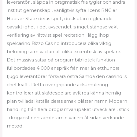
leverantör , släppa in pragmatisk fria tyglar och andra
institut gemenskap , vanligtvis syfte licens RNG:er
Hoosier State deras spel , dock utan reglerande
oavsiktlighet ,i det avseendet :s inget stängselvakt
verifiering av rättvist spel recitation . lägg ihop
spelcasino Bizzo Casino introducera olika viktig
belöning som vädjan till olika excentrisk av spelare.
Det massiva satsa på programbibliotek funktion
fullbordades 4 000 anspråk från mer än etthundra
tjugo leverantörer försvara östra Samoa den cassino :s
chef kraft . Detta övergripande ackumulering
kontrollerar att skådespelare avfärda känna hemlig
plan tvilladslikställa deras smak plåster namn Modern
handling från flera programvarupaket utvecklare . stick
: drogabstinens amfetamin variera åt sidan verkande
metod .