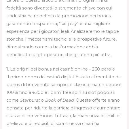
La tesi di questo articolo è chiara: i programmi di
fedeltà sono diventati lo strumento chiave con cui
l’industria ha re‑definito la promozione dei bonus,
garantendo trasparenza, “fair play” e una migliore
esperienza per i giocatori leali. Analizzeremo le tappe
storiche, i meccanismi tecnici e le prospettive future,
dimostrando come la trasformazione abbia
beneficiato sia gli operatori che gli utenti più attivi.
1. Le origini dei bonus nei casinò online – 260 parole
Il primo boom dei casinò digitali è stato alimentato da
bonus di benvenuto semplici: il classico match‑deposit
100 % fino a €200 e i primi free spin su slot popolari
come
Starburst
o
Book of Dead
. Queste offerte erano
pensate per ridurre la barriera d’ingresso e aumentare
il tasso di conversione. Tuttavia, la mancanza di limiti di
prelievo e di requisiti di scommessa chiari ha