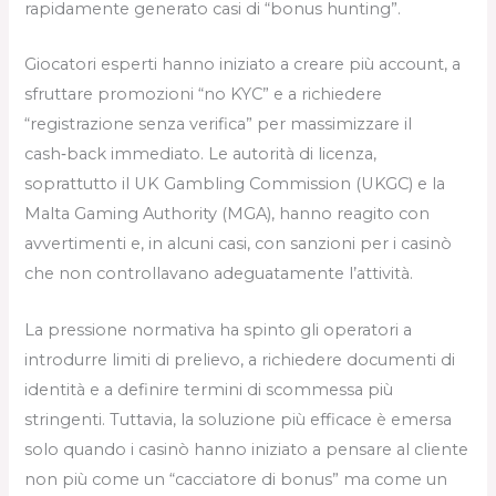
rapidamente generato casi di “bonus hunting”.
Giocatori esperti hanno iniziato a creare più account, a
sfruttare promozioni “no KYC” e a richiedere
“registrazione senza verifica” per massimizzare il
cash‑back immediato. Le autorità di licenza,
soprattutto il UK Gambling Commission (UKGC) e la
Malta Gaming Authority (MGA), hanno reagito con
avvertimenti e, in alcuni casi, con sanzioni per i casinò
che non controllavano adeguatamente l’attività.
La pressione normativa ha spinto gli operatori a
introdurre limiti di prelievo, a richiedere documenti di
identità e a definire termini di scommessa più
stringenti. Tuttavia, la soluzione più efficace è emersa
solo quando i casinò hanno iniziato a pensare al cliente
non più come un “cacciatore di bonus” ma come un