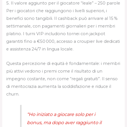
5. Il valore aggiunto per il giocatore “leale” – 250 parole
Per i giocatori che raggiungono i livelli superiori, i
benefici sono tangibili. Il cashback può arrivare al 15 %
settimanale, con pagamenti giornalieri per i membri
platino. I turni VIP includono tornei con jackpot
garantiti fino a €50 000, accesso a croupier live dedicati
e assistenza 24/7 in lingua locale.
Questa percezione di equità è fondamentale: i membri
più attivi vedono i premi come il risultato di un
impegno costante, non come “regali gratuiti”. Il senso
di meritocrazia aumenta la soddisfazione e riduce il
churn.
“Ho iniziato a giocare solo per i
bonus, ma dopo aver raggiunto il