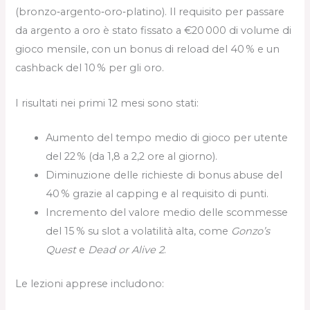
(bronzo‑argento‑oro‑platino). Il requisito per passare
da argento a oro è stato fissato a €20 000 di volume di
gioco mensile, con un bonus di reload del 40 % e un
cashback del 10 % per gli oro.
I risultati nei primi 12 mesi sono stati:
Aumento del tempo medio di gioco per utente
del 22 % (da 1,8 a 2,2 ore al giorno).
Diminuzione delle richieste di bonus abuse del
40 % grazie al capping e al requisito di punti.
Incremento del valore medio delle scommesse
del 15 % su slot a volatilità alta, come
Gonzo’s
Quest
e
Dead or Alive 2
.
Le lezioni apprese includono: