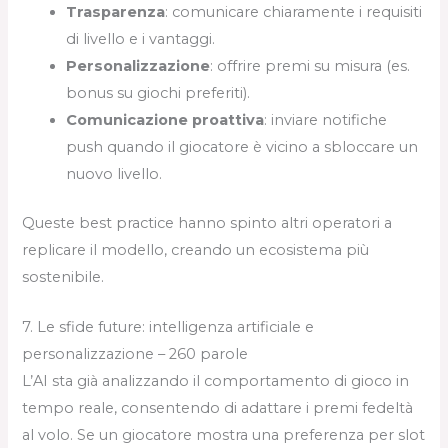
Trasparenza
: comunicare chiaramente i requisiti
di livello e i vantaggi.
Personalizzazione
: offrire premi su misura (es.
bonus su giochi preferiti).
Comunicazione proattiva
: inviare notifiche
push quando il giocatore è vicino a sbloccare un
nuovo livello.
Queste best practice hanno spinto altri operatori a
replicare il modello, creando un ecosistema più
sostenibile.
7. Le sfide future: intelligenza artificiale e
personalizzazione – 260 parole
L’AI sta già analizzando il comportamento di gioco in
tempo reale, consentendo di adattare i premi fedeltà
al volo. Se un giocatore mostra una preferenza per slot