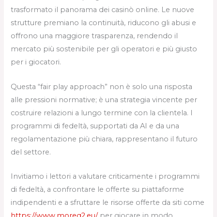
trasformato il panorama dei casinò online. Le nuove
strutture premiano la continuità, riducono gli abusi e
offrono una maggiore trasparenza, rendendo il
mercato più sostenibile per gli operatori e più giusto
per i giocatori.
Questa “fair play approach” non è solo una risposta
alle pressioni normative; è una strategia vincente per
costruire relazioni a lungo termine con la clientela. I
programmi di fedeltà, supportati da AI e da una
regolamentazione più chiara, rappresentano il futuro
del settore.
Invitiamo i lettori a valutare criticamente i programmi
di fedeltà, a confrontare le offerte su piattaforme
indipendenti e a sfruttare le risorse offerte da siti come
https://www.moreq2.eu/
per giocare in modo