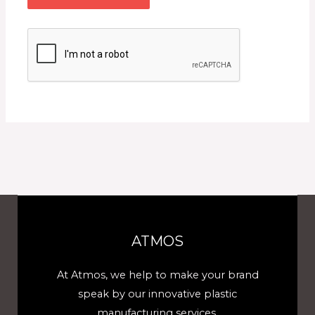
ATMOS
At Atmos, we help to make your brand
speak by our innovative plastic
manufacturing services.