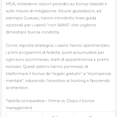
MGA, richiedono report periodici sui bonus rilasciati e
sulle misure di mitigazione. Alcune giurisdizioni, ad
esempio Curacao, hanno introdotto linee guida
opzionali per i casinò “non AAMS” che vogliono
dimostrare buona condotta.
Come risposta strategica, i casinò hanno sperimentato
i primi programmi di fedeltà: punti accumulabili per
ogni euro scommesso, livelli di appartenenza e premi
esclusivi. Questi sistemi hanno permesso di
trasformare il bonus da “regalo gratuito” a “ricompensa
meritata”, riducendo l’incentivo al hunting e favorendo
la retention.
Tabella comparativa – Prima vs. Dopo il bonus
management