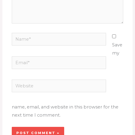
Name*
Save
my
Email*
Website
name, email, and website in this browser for the
next time I comment.