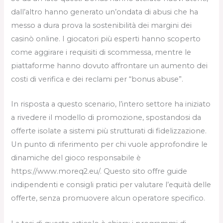
dall’altro hanno generato un’ondata di abusi che ha
messo a dura prova la sostenibilità dei margini dei
casinò online. I giocatori più esperti hanno scoperto
come aggirare i requisiti di scommessa, mentre le
piattaforme hanno dovuto affrontare un aumento dei
costi di verifica e dei reclami per “bonus abuse”.
In risposta a questo scenario, l’intero settore ha iniziato
a rivedere il modello di promozione, spostandosi da
offerte isolate a sistemi più strutturati di fidelizzazione.
Un punto di riferimento per chi vuole approfondire le
dinamiche del gioco responsabile è
https://www.moreq2.eu/. Questo sito offre guide
indipendenti e consigli pratici per valutare l’equità delle
offerte, senza promuovere alcun operatore specifico.