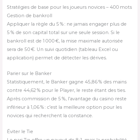
Stratégies de base pour les joueurs novices – 400 mots
Gestion de bankroll
Appliquer la règle du 5 % : ne jamais engager plus de
5 % de son capital total sur une seule session. Si le
bankroll est de 1 000 €, la mise maximale autorisée
sera de 50 €. Un suivi quotidien (tableau Excel ou
application) permet de détecter les dérives.
Parier sur le Banker
Statistiquement, le Banker gagne 45,86 % des mains
contre 44,62 % pour le Player, le reste étant des ties.
Après commission de 5 %, l’avantage du casino reste
inférieur à 1,06 % : c’est la meilleure option pour les
novices qui recherchent la constance.
Éviter le Tie
Le pari Tie offre un payout de 8 :1, mais la probabilité