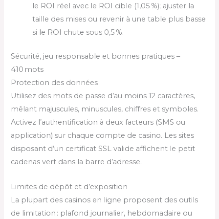
le ROI réel avec le ROI cible (1,05 %); ajuster la
taille des mises ou revenir à une table plus basse
si le ROI chute sous 0,5 %.
Sécurité, jeu responsable et bonnes pratiques –
410 mots
Protection des données
Utilisez des mots de passe d’au moins 12 caractères,
mêlant majuscules, minuscules, chiffres et symboles.
Activez l’authentification à deux facteurs (SMS ou
application) sur chaque compte de casino. Les sites
disposant d’un certificat SSL valide affichent le petit
cadenas vert dans la barre d’adresse.
Limites de dépôt et d’exposition
La plupart des casinos en ligne proposent des outils
de limitation : plafond journalier, hebdomadaire ou