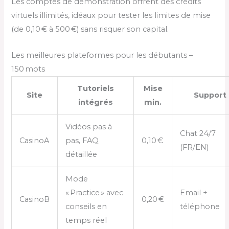
Les comptes de démonstration offrent des crédits
virtuels illimités, idéaux pour tester les limites de mise
(de 0,10 € à 500 €) sans risquer son capital.
Les meilleures plateformes pour les débutants –
150 mots
Tutoriels
Mise
Site
Support
intégrés
min.
Vidéos pas à
Chat 24/7
CasinoA
pas, FAQ
0,10 €
(FR/EN)
détaillée
Mode
« Practice » avec
Email +
CasinoB
0,20 €
conseils en
téléphone
temps réel