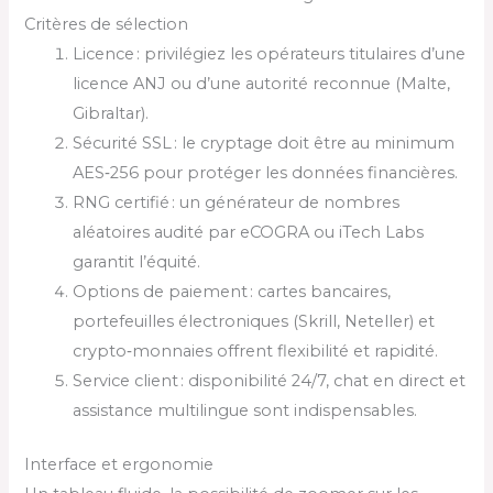
Critères de sélection
Licence : privilégiez les opérateurs titulaires d’une
licence ANJ ou d’une autorité reconnue (Malte,
Gibraltar).
Sécurité SSL : le cryptage doit être au minimum
AES‑256 pour protéger les données financières.
RNG certifié : un générateur de nombres
aléatoires audité par eCOGRA ou iTech Labs
garantit l’équité.
Options de paiement : cartes bancaires,
portefeuilles électroniques (Skrill, Neteller) et
crypto‑monnaies offrent flexibilité et rapidité.
Service client : disponibilité 24/7, chat en direct et
assistance multilingue sont indispensables.
Interface et ergonomie