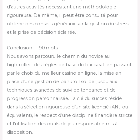
d’autres activités nécessitant une méthodologie
rigoureuse. De même, il peut être consulté pour
obtenir des conseils généraux sur la gestion du stress
et la prise de décision éclairée.
Conclusion – 190 mots
Nous avons parcouru le chemin du novice au
high‑roller : des règles de base du baccarat, en passant
par le choix du meilleur casino en ligne, la mise en
place d’une gestion de bankroll solide, jusqu’aux
techniques avancées de suivi de tendance et de
progression personnalisée. La clé du succès réside
dans la sélection rigoureuse d’un site licencié (ANJ ou
équivalent), le respect d’une discipline financière stricte
et l’utilisation des outils de jeu responsable mis à
disposition.