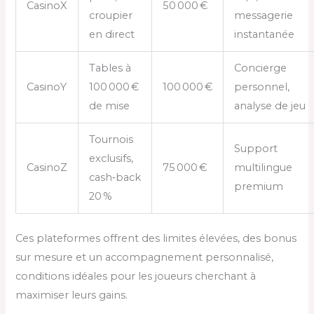
CasinoX
50 000 €
croupier
messagerie
en direct
instantanée
Tables à
Concierge
CasinoY
100 000 €
100 000 €
personnel,
de mise
analyse de jeu
Tournois
Support
exclusifs,
CasinoZ
75 000 €
multilingue
cash‑back
premium
20 %
Ces plateformes offrent des limites élevées, des bonus
sur mesure et un accompagnement personnalisé,
conditions idéales pour les joueurs cherchant à
maximiser leurs gains.