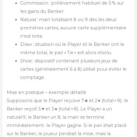
Commission : prélèvement habituel de 5 % sur
les gains du Banker.
Natural : main totalisant 8 ou 9 dès les deux
premières cartes, aucune carte supplémentaire
n’est tirée.
Draw : situation où le Player et le Banker ont le
même total, le pari « Tie » est alors résolu.
Shoe : dispositif contenant plusieurs jeux de
cartes (généralement 6 à 8) utilisé pour éviter le
comptage.
Mise en pratique – exemple détaillé
Supposons que le Player reçoive 7 ♣ et 2 ♦ (total = 9) ; le
Banker reçoit 5 ♥ et 3 ♠ (total = 8). Le Player a un
natural 9, le Banker un 8, la main se termine
immédiatement : le Player gagne. Si le pari était placé
sur le Banker, le joueur perdrait la mise, mais la