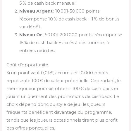
5 % de cash back mensuel.
Niveau Argent
: 10 001‑50 000 points,
récompense 10 % de cash back + 1 % de bonus
sur dépôt.
Niveau Or
: 50 001‑200 000 points, récompense
15 % de cash back + accès à des tournois à
entrées réduites.
Coût d’opportunité
Si un point vaut 0,01 €, accumuler 10 000 points
représente 100 € de valeur potentielle. Cependant, le
même joueur pourrait obtenir 100 € de cash back en
jouant uniquement des promotions de cashback. Le
choix dépend donc du style de jeu : les joueurs
fréquents bénéficient davantage du programme,
tandis que les joueurs occasionnels tirent plus profit
des offres ponctuelles.