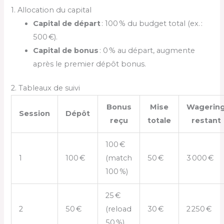
1. Allocation du capital
Capital de départ
: 100 % du budget total (ex. :
500 €).
Capital de bonus
: 0 % au départ, augmente
après le premier dépôt bonus.
2. Tableaux de suivi
Bonus
Mise
Wagerin
Session
Dépôt
reçu
totale
restant
100 €
1
100 €
(match
50 €
3 000 €
100 %)
25 €
2
50 €
(reload
30 €
2 250 €
50 %)