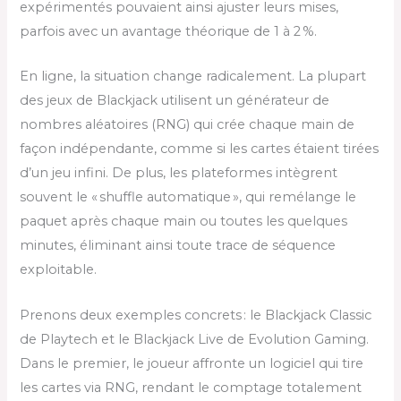
expérimentés pouvaient ainsi ajuster leurs mises,
parfois avec un avantage théorique de 1 à 2 %.
En ligne, la situation change radicalement. La plupart
des jeux de Blackjack utilisent un générateur de
nombres aléatoires (RNG) qui crée chaque main de
façon indépendante, comme si les cartes étaient tirées
d’un jeu infini. De plus, les plateformes intègrent
souvent le « shuffle automatique », qui remélange le
paquet après chaque main ou toutes les quelques
minutes, éliminant ainsi toute trace de séquence
exploitable.
Prenons deux exemples concrets : le Blackjack Classic
de Playtech et le Blackjack Live de Evolution Gaming.
Dans le premier, le joueur affronte un logiciel qui tire
les cartes via RNG, rendant le comptage totalement