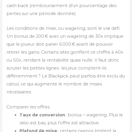
cash‑back (remboursement d’un pourcentage des
pertes sur une période donnée).
Les conditions de mise, ou wagering, sont le vrai défi.
Un bonus de 200 € avec un wagering de 30x implique
que le joueur doit parier 6 000 € avant de pouvoir
retirer les gains. Certains sites gonflent ce chiffre à 40x
ou 50x, rendant la rentabilité quasi nulle. Il faut donc
scruter les petites lignes : les jeux comptent-ils
différemment ? Le Blackjack peut parfois être exclu du
calcul, ce qui augmente le nombre de mises
nécessaires.
Comparer les offres
Taux de conversion
: bonus ÷ wagering. Plus le
ratio est bas, plus l’offre est attractive.
Plafond de mise
: certains casinos limitent la