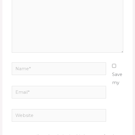
Name*
Save
my
Email*
Website