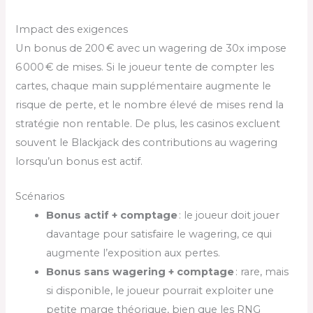
Impact des exigences
Un bonus de 200 € avec un wagering de 30x impose
6 000 € de mises. Si le joueur tente de compter les
cartes, chaque main supplémentaire augmente le
risque de perte, et le nombre élevé de mises rend la
stratégie non rentable. De plus, les casinos excluent
souvent le Blackjack des contributions au wagering
lorsqu’un bonus est actif.
Scénarios
Bonus actif + comptage
: le joueur doit jouer
davantage pour satisfaire le wagering, ce qui
augmente l’exposition aux pertes.
Bonus sans wagering + comptage
: rare, mais
si disponible, le joueur pourrait exploiter une
petite marge théorique, bien que les RNG