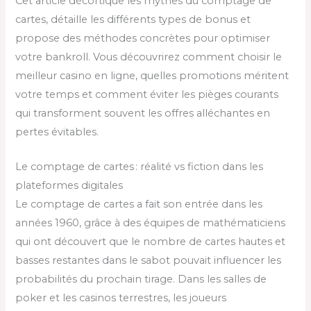
Cet article décortique les mythes du comptage de
cartes, détaille les différents types de bonus et
propose des méthodes concrètes pour optimiser
votre bankroll. Vous découvrirez comment choisir le
meilleur casino en ligne, quelles promotions méritent
votre temps et comment éviter les pièges courants
qui transforment souvent les offres alléchantes en
pertes évitables.
Le comptage de cartes : réalité vs fiction dans les
plateformes digitales
Le comptage de cartes a fait son entrée dans les
années 1960, grâce à des équipes de mathématiciens
qui ont découvert que le nombre de cartes hautes et
basses restantes dans le sabot pouvait influencer les
probabilités du prochain tirage. Dans les salles de
poker et les casinos terrestres, les joueurs