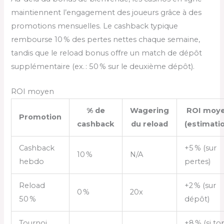
maintiennent l’engagement des joueurs grâce à des
promotions mensuelles. Le cashback typique
rembourse 10 % des pertes nettes chaque semaine,
tandis que le reload bonus offre un match de dépôt
supplémentaire (ex. : 50 % sur le deuxième dépôt).
ROI moyen
% de
Wagering
ROI moy
Promotion
cashback
du reload
(estimati
Cashback
+5 % (sur
10 %
N/A
hebdo
pertes)
Reload
+2 % (sur
0 %
20x
50 %
dépôt)
Tournoi
+8 % (si to