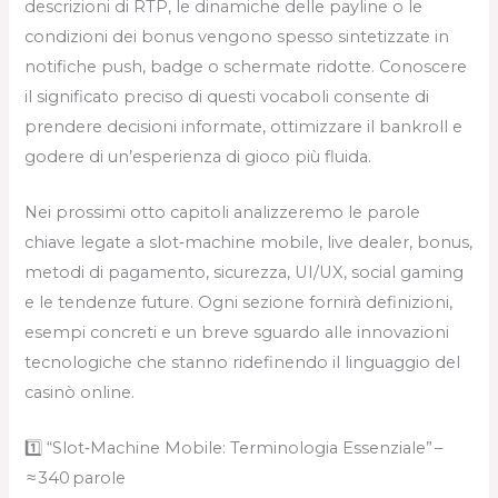
descrizioni di RTP, le dinamiche delle payline o le
condizioni dei bonus vengono spesso sintetizzate in
notifiche push, badge o schermate ridotte. Conoscere
il significato preciso di questi vocaboli consente di
prendere decisioni informate, ottimizzare il bankroll e
godere di un’esperienza di gioco più fluida.
Nei prossimi otto capitoli analizzeremo le parole
chiave legate a slot‑machine mobile, live dealer, bonus,
metodi di pagamento, sicurezza, UI/UX, social gaming
e le tendenze future. Ogni sezione fornirà definizioni,
esempi concreti e un breve sguardo alle innovazioni
tecnologiche che stanno ridefinendo il linguaggio del
casinò online.
1️⃣ “Slot‑Machine Mobile: Terminologia Essenziale” –
≈ 340 parole