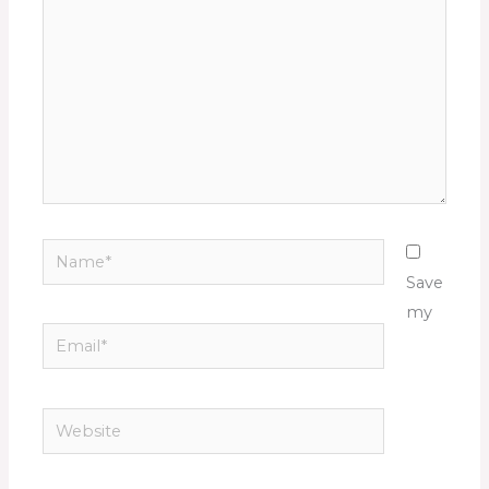
Name*
Save
my
Email*
Website