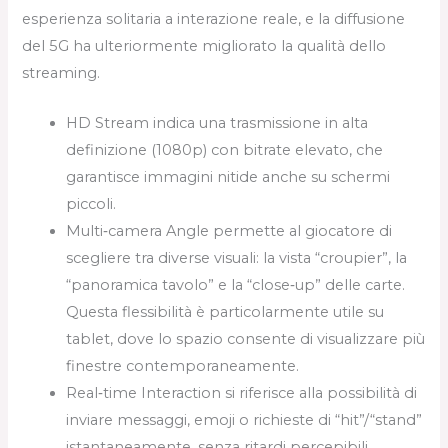
esperienza solitaria a interazione reale, e la diffusione
del 5G ha ulteriormente migliorato la qualità dello
streaming.
HD Stream indica una trasmissione in alta
definizione (1080p) con bitrate elevato, che
garantisce immagini nitide anche su schermi
piccoli.
Multi‑camera Angle permette al giocatore di
scegliere tra diverse visuali: la vista “croupier”, la
“panoramica tavolo” e la “close‑up” delle carte.
Questa flessibilità è particolarmente utile su
tablet, dove lo spazio consente di visualizzare più
finestre contemporaneamente.
Real‑time Interaction si riferisce alla possibilità di
inviare messaggi, emoji o richieste di “hit”/“stand”
istantaneamente, senza ritardi percepibili.