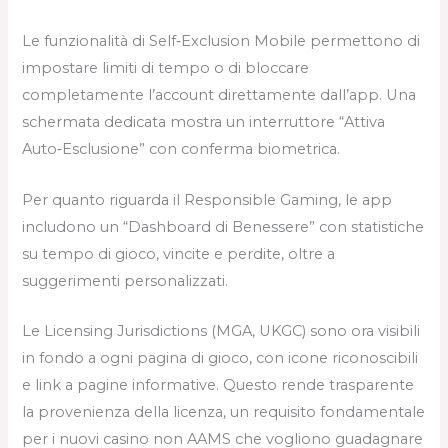
Le funzionalità di Self‑Exclusion Mobile permettono di
impostare limiti di tempo o di bloccare
completamente l’account direttamente dall’app. Una
schermata dedicata mostra un interruttore “Attiva
Auto‑Esclusione” con conferma biometrica.
Per quanto riguarda il Responsible Gaming, le app
includono un “Dashboard di Benessere” con statistiche
su tempo di gioco, vincite e perdite, oltre a
suggerimenti personalizzati.
Le Licensing Jurisdictions (MGA, UKGC) sono ora visibili
in fondo a ogni pagina di gioco, con icone riconoscibili
e link a pagine informative. Questo rende trasparente
la provenienza della licenza, un requisito fondamentale
per i nuovi casino non AAMS che vogliono guadagnare