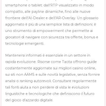
smartphone o tablet: dall’RTP visualizzato in modo
compatto, alle payline dinamiche, fino alle nuove
frontiere dell’AI‑Dealer e dell’AR‑Overlay. Un glossario
aggiornato è più di una semplice lista di definizioni; è
uno strumento di empowerment che permette ai
giocatori di navigare con sicurezza tra offerte, bonus e
tecnologie emergenti.
Mantenersi informati è essenziale in un settore in
rapida evoluzione. Risorse come Tacita offrono guide
costantemente aggiornate sui migliori casino online,
sui siti non AAMS e sulle novità legislative, senza fornire
analisi o ranking autorevoli. Consultare regolarmente
tali fonti aiuta a non perdere di vista le evoluzioni
linguistiche e tecnologiche che definiscono il futuro
del gioco d’azzardo digitale.