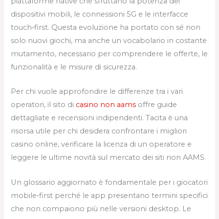
piattaforme native che sfruttano la potenza dei
dispositivi mobili, le connessioni 5G e le interfacce
touch‑first. Questa evoluzione ha portato con sé non
solo nuovi giochi, ma anche un vocabolario in costante
mutamento, necessario per comprendere le offerte, le
funzionalità e le misure di sicurezza.
Per chi vuole approfondire le differenze tra i vari
operatori, il sito di
casino non aams
offre guide
dettagliate e recensioni indipendenti. Tacita è una
risorsa utile per chi desidera confrontare i migliori
casino online, verificare la licenza di un operatore e
leggere le ultime novità sul mercato dei siti non AAMS.
Un glossario aggiornato è fondamentale per i giocatori
mobile‑first perché le app presentano termini specifici
che non compaiono più nelle versioni desktop. Le