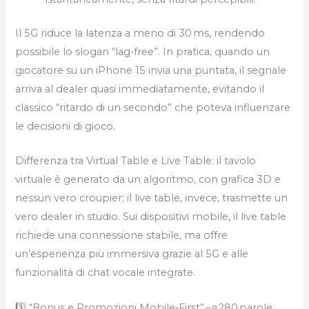
Il 5G riduce la latenza a meno di 30 ms, rendendo
possibile lo slogan “lag‑free”. In pratica, quando un
giocatore su un iPhone 15 invia una puntata, il segnale
arriva al dealer quasi immediatamente, evitando il
classico “ritardo di un secondo” che poteva influenzare
le decisioni di gioco.
Differenza tra Virtual Table e Live Table: il tavolo
virtuale è generato da un algoritmo, con grafica 3D e
nessun vero croupier; il live table, invece, trasmette un
vero dealer in studio. Sui dispositivi mobile, il live table
richiede una connessione stabile, ma offre
un’esperienza più immersiva grazie al 5G e alle
funzionalità di chat vocale integrate.
3️⃣ “Bonus e Promozioni Mobile‑First” – ≈ 280 parole