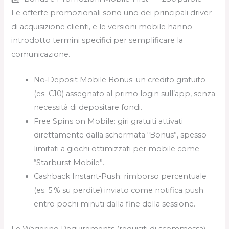
Le offerte promozionali sono uno dei principali driver
di acquisizione clienti, e le versioni mobile hanno
introdotto termini specifici per semplificare la
comunicazione.
No‑Deposit Mobile Bonus: un credito gratuito
(es. €10) assegnato al primo login sull’app, senza
necessità di depositare fondi.
Free Spins on Mobile: giri gratuiti attivati
direttamente dalla schermata “Bonus”, spesso
limitati a giochi ottimizzati per mobile come
“Starburst Mobile”.
Cashback Instant‑Push: rimborso percentuale
(es. 5 % su perdite) inviato come notifica push
entro pochi minuti dalla fine della sessione.
Le Wagering Requirements (requisiti di scommessa)