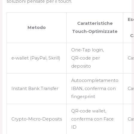
soluzioni pensate per il touch.
Es
Caratteristiche
Metodo
Touch‑Optimizzate
C
One‑Tap login,
e‑wallet (PayPal, Skrill)
QR‑code per
Ca
deposito
Autocompletamento
Instant Bank Transfer
IBAN, conferma con
Ca
fingerprint
QR‑code wallet,
Crypto‑Micro‑Deposits
conferma con Face
Ca
ID