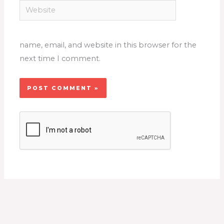
Website
name, email, and website in this browser for the
next time I comment.