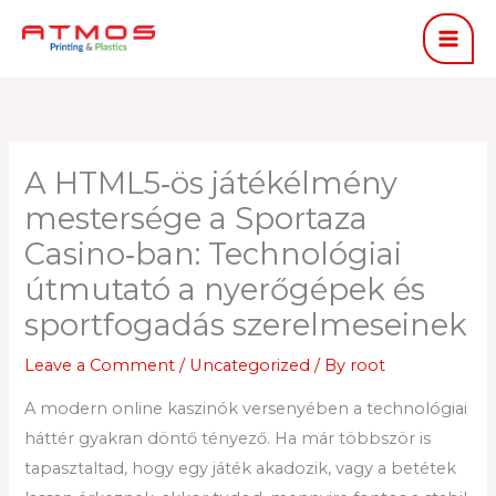
Skip
to
content
A HTML5‑ös játékélmény
mestersége a Sportaza
Casino‑ban: Technológiai
útmutató a nyerőgépek és
sportfogadás szerelmeseinek
Leave a Comment
/
Uncategorized
/ By
root
A modern online kaszinók versenyében a technológiai
háttér gyakran döntő tényező. Ha már többször is
tapasztaltad, hogy egy játék akadozik, vagy a betétek