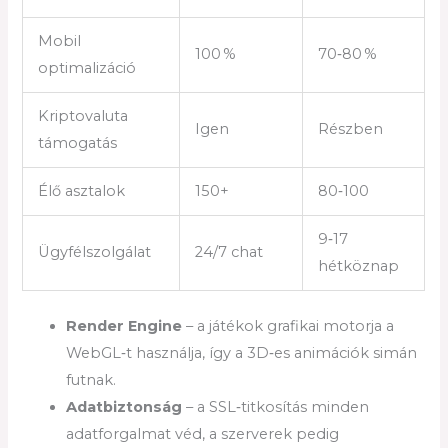
Mobil
100 %
70‑80 %
optimalizáció
Kriptovaluta
Igen
Részben
támogatás
Élő asztalok
150+
80‑100
9‑17
Ügyfélszolgálat
24/7 chat
hétköznap
Render Engine
– a játékok grafikai motorja a
WebGL‑t használja, így a 3D‑es animációk simán
futnak.
Adatbiztonság
– a SSL‑titkosítás minden
adatforgalmat véd, a szerverek pedig