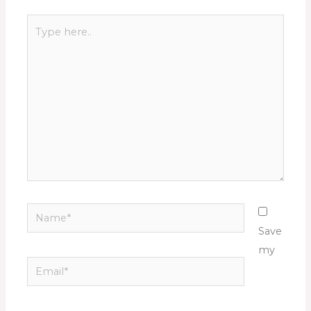
Type
here..
Name*
Save
my
Email*