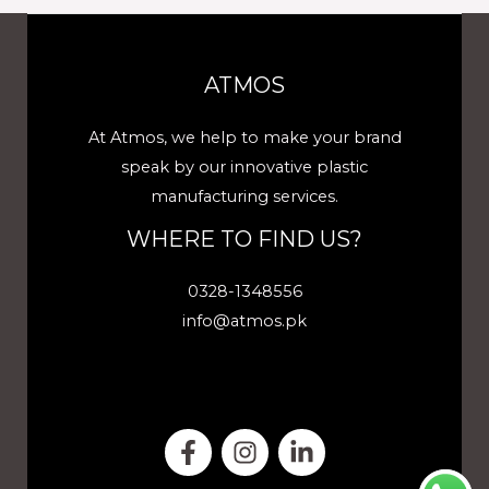
ATMOS
At Atmos, we help to make your brand
speak by our innovative plastic
manufacturing services.
WHERE TO FIND US?
0328-1348556
info@atmos.pk