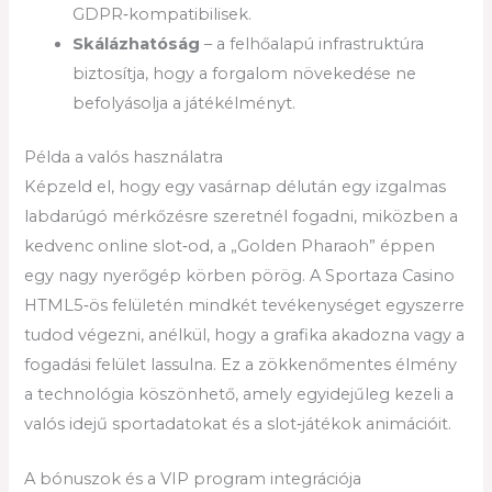
GDPR‑kompatibilisek.
Skálázhatóság
– a felhőalapú infrastruktúra
biztosítja, hogy a forgalom növekedése ne
befolyásolja a játékélményt.
Példa a valós használatra
Képzeld el, hogy egy vasárnap délután egy izgalmas
labdarúgó mérkőzésre szeretnél fogadni, miközben a
kedvenc online slot‑od, a „Golden Pharaoh” éppen
egy nagy nyerőgép körben pörög. A Sportaza Casino
HTML5‑ös felületén mindkét tevékenységet egyszerre
tudod végezni, anélkül, hogy a grafika akadozna vagy a
fogadási felület lassulna. Ez a zökkenőmentes élmény
a technológia köszönhető, amely egyidejűleg kezeli a
valós idejű sportadatokat és a slot‑játékok animációit.
A bónuszok és a VIP program integrációja