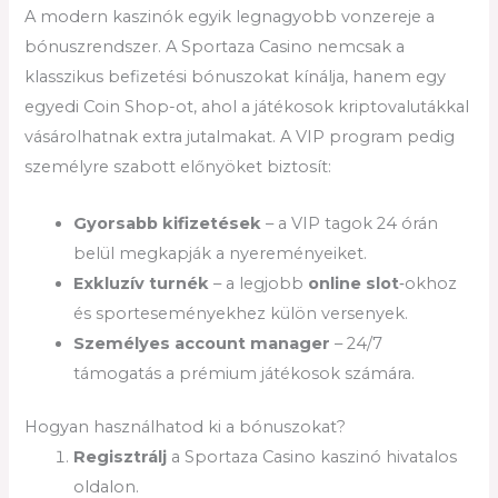
A modern kaszinók egyik legnagyobb vonzereje a
bónuszrendszer. A Sportaza Casino nemcsak a
klasszikus befizetési bónuszokat kínálja, hanem egy
egyedi Coin Shop-ot, ahol a játékosok kriptovalutákkal
vásárolhatnak extra jutalmakat. A VIP program pedig
személyre szabott előnyöket biztosít:
Gyorsabb kifizetések
– a VIP tagok 24 órán
belül megkapják a nyereményeiket.
Exkluzív turnék
– a legjobb
online slot
‑okhoz
és sporteseményekhez külön versenyek.
Személyes account manager
– 24/7
támogatás a prémium játékosok számára.
Hogyan használhatod ki a bónuszokat?
Regisztrálj
a Sportaza Casino kaszinó hivatalos
oldalon.