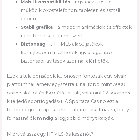
Mobil kompatibilitás
– ugyanaz a felület
működik okostelefonon, tableten és asztali
gépen.
Stabil grafika
– a modern animációk és effektek
nem terhelik le a rendszert.
Biztonság
– a HTML5 alapú játékok
könnyebben frissíthetők, így a legújabb
biztonsági javítások azonnal elérhetők.
Ezek a tulajdonságok különösen fontosak egy olyan
platformnál, amely egyszerre kínál több mint 3000
online slot-ot és 150+ élő asztalt, valamint 22 sportágra
kiterjedő sportfogadás-t. A Sportaza Casino ezt a
technológiát a saját kaszinó-jában is alkalmazza, hogy a
felhasználók mindig a legjobb élményt kapják.
Miért válassz egy HTML5‑ös kaszinót?