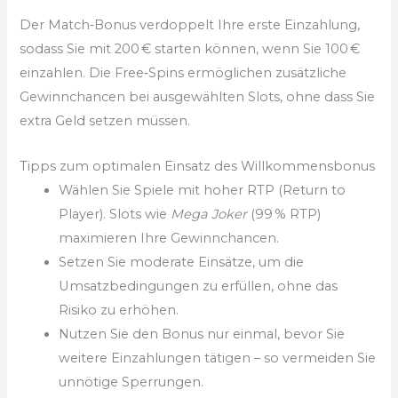
Der Match‑Bonus verdoppelt Ihre erste Einzahlung,
sodass Sie mit 200 € starten können, wenn Sie 100 €
einzahlen. Die Free‑Spins ermöglichen zusätzliche
Gewinnchancen bei ausgewählten Slots, ohne dass Sie
extra Geld setzen müssen.
Tipps zum optimalen Einsatz des Willkommensbonus
Wählen Sie Spiele mit hoher RTP (Return to
Player). Slots wie
Mega Joker
(99 % RTP)
maximieren Ihre Gewinnchancen.
Setzen Sie moderate Einsätze, um die
Umsatzbedingungen zu erfüllen, ohne das
Risiko zu erhöhen.
Nutzen Sie den Bonus nur einmal, bevor Sie
weitere Einzahlungen tätigen – so vermeiden Sie
unnötige Sperrungen.