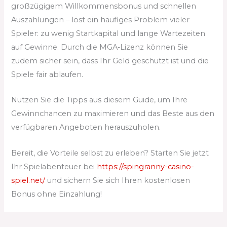
großzügigem Willkommensbonus und schnellen
Auszahlungen – löst ein häufiges Problem vieler
Spieler: zu wenig Startkapital und lange Wartezeiten
auf Gewinne. Durch die MGA‑Lizenz können Sie
zudem sicher sein, dass Ihr Geld geschützt ist und die
Spiele fair ablaufen.
Nutzen Sie die Tipps aus diesem Guide, um Ihre
Gewinnchancen zu maximieren und das Beste aus den
verfügbaren Angeboten herauszuholen.
Bereit, die Vorteile selbst zu erleben? Starten Sie jetzt
Ihr Spielabenteuer bei
https://spingranny-casino-
spiel.net/
und sichern Sie sich Ihren kostenlosen
Bonus ohne Einzahlung!