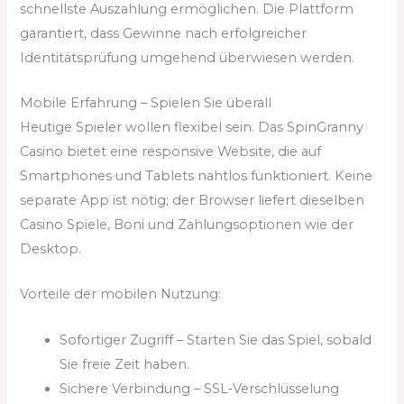
schnellste Auszahlung ermöglichen. Die Plattform
garantiert, dass Gewinne nach erfolgreicher
Identitätsprüfung umgehend überwiesen werden.
Mobile Erfahrung – Spielen Sie überall
Heutige Spieler wollen flexibel sein. Das SpinGranny
Casino bietet eine responsive Website, die auf
Smartphones und Tablets nahtlos funktioniert. Keine
separate App ist nötig; der Browser liefert dieselben
Casino Spiele, Boni und Zahlungsoptionen wie der
Desktop.
Vorteile der mobilen Nutzung:
Sofortiger Zugriff – Starten Sie das Spiel, sobald
Sie freie Zeit haben.
Sichere Verbindung – SSL‑Verschlüsselung