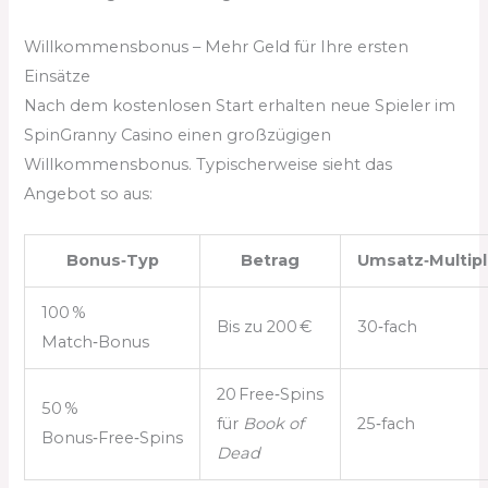
Willkommensbonus – Mehr Geld für Ihre ersten
Einsätze
Nach dem kostenlosen Start erhalten neue Spieler im
SpinGranny Casino einen großzügigen
Willkommensbonus. Typischerweise sieht das
Angebot so aus:
Bonus‑Typ
Betrag
Umsatz‑Multipl
100 %
Bis zu 200 €
30‑fach
Match‑Bonus
20 Free‑Spins
50 %
für
Book of
25‑fach
Bonus‑Free‑Spins
Dead