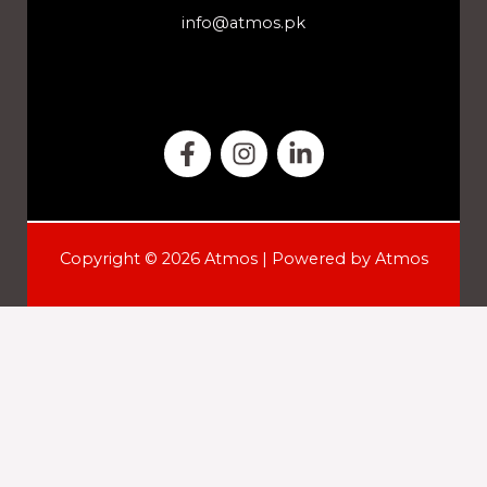
info@atmos.pk
Copyright © 2026 Atmos | Powered by Atmos