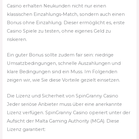
Casino erhalten Neukunden nicht nur einen
klassischen Einzahlungs‑Match, sondern auch einen
Bonus ohne Einzahlung. Dieser ermöglicht es, erste
Casino Spiele zu testen, ohne eigenes Geld zu
riskieren.
Ein guter Bonus sollte zudem fair sein: niedrige
Umsatzbedingungen, schnelle Auszahlungen und
klare Bedingungen sind ein Muss. Im Folgenden
zeigen wir, wie Sie diese Vorteile gezielt einsetzen.
Die Lizenz und Sicherheit von SpinGranny Casino
Jeder seriöse Anbieter muss über eine anerkannte
Lizenz verfügen. SpinGranny Casino operiert unter der
Aufsicht der Malta Gaming Authority (MGA). Diese
Lizenz garantiert: