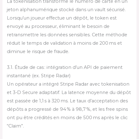
La tokenisation transforme le numéro de carte en un
jeton alphanumérique stocké dans un vault sécurisé.
Lorsqu’un joueur effectue un dépôt, le token est
envoyé au processeur, éliminant le besoin de
retransmettre les données sensibles. Cette méthode
réduit le temps de validation à moins de 200 ms et
diminue le risque de fraude.
3.1. Étude de cas : intégration d’un API de paiement
instantané (ex. Stripe Radar)
Un opérateur a intégré Stripe Radar avec tokenisation
et 3‑D Secure adaptatif. La latence moyenne du dépôt
est passée de 1,1 s à 320 ms. Le taux d’acceptation des
dépôts a progressé de 94 % à 98,7 %, et les free spins
ont pu être crédités en moins de 500 ms après le clic
“Claim”.