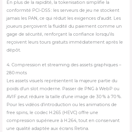
En plus de la rapidité, la tokenisation simplifie la
conformité PCI‑DSS : les serveurs de jeu ne stockent
jamais les PAN, ce qui réduit les exigences d’audit. Les
joueurs perçoivent la fluidité du paiement comme un
gage de sécurité, renforçant la confiance lorsqu’ils
reçoivent leurs tours gratuits immédiatement après le
dépôt.
4. Compression et streaming des assets graphiques –
280 mots
Les assets visuels représentent la majeure partie du
poids d’un slot moderne. Passer de PNG à WebP ou
AVIF peut réduire la taille d’une image de 30 % à 70 %.
Pour les vidéos d’introduction ou les animations de
free spins, le codec H.265 (HEVC) offre une
compression supérieure à H.264, tout en conservant
une qualité adaptée aux écrans Retina.