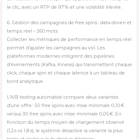
le clic, avec un RTP de 97 % et une volatilité élevée.
6. Gestion des campagnes de free spins : data‑driven et
temps réel – 260 mots
Collecter les métriques de performance en temps réel
permet d’ajuster les campagnes au vol. Les
plateformes modernes intègrent des pipelines
d’événements (Kafka, Kinesis) qui transmettent chaque
click, chaque spin et chaque latence à un tableau de
bord analytique.
L’A/B testing automatisé compare deux variantes
d’une offre : 50 free spins avec mise minimale 0,10 €
versus 30 free spins avec mise minimale 0,05 €. En
fonction du temps moyen de chargement observé
(1,2 s vs 1,8 s), le système désactive la variante la plus
lente et réalloue le budget publicitaire.