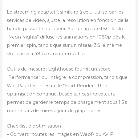
Le streaming adaptatif, similaire à celui utilisé par les
services de vidéo, ajuste la résolution en fonction de la
bande passante du joueur. Sur un appareil 5G, le slot
“Neon Nights” diffuse les animations en 1080p dès le
premier spin, tandis que sur un réseau 3G le même
slot passe à 480p sans interruption.
Outils de mesure : Lighthouse fournit un score
“Performance” qui intègre la compression, tandis que
WebPageTest mesure le “Start Render”. Une
optimisation continue, basée sur ces indicateurs,
permet de garder le temps de chargement sous 1,5 s
même lors de mises à jour de graphismes.
Checklist d’optimisation
– Convertir toutes les images en WebP ou AVIF.