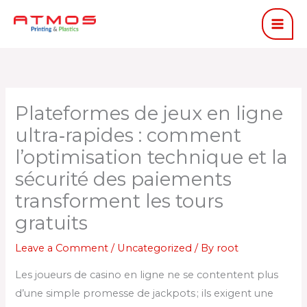
Skip
to
content
Plateformes de jeux en ligne
ultra‑rapides : comment
l’optimisation technique et la
sécurité des paiements
transforment les tours
gratuits
Leave a Comment
/
Uncategorized
/ By
root
Les joueurs de casino en ligne ne se contentent plus
d’une simple promesse de jackpots ; ils exigent une