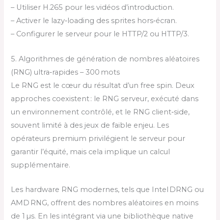
– Utiliser H.265 pour les vidéos d’introduction.
– Activer le lazy‑loading des sprites hors‑écran.
– Configurer le serveur pour le HTTP/2 ou HTTP/3.
5. Algorithmes de génération de nombres aléatoires
(RNG) ultra‑rapides – 300 mots
Le RNG est le cœur du résultat d’un free spin. Deux
approches coexistent : le RNG serveur, exécuté dans
un environnement contrôlé, et le RNG client‑side,
souvent limité à des jeux de faible enjeu. Les
opérateurs premium privilégient le serveur pour
garantir l’équité, mais cela implique un calcul
supplémentaire.
Les hardware RNG modernes, tels que Intel DRNG ou
AMD RNG, offrent des nombres aléatoires en moins
de 1 µs. En les intégrant via une bibliothèque native