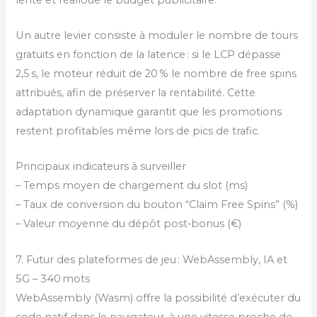
Un autre levier consiste à moduler le nombre de tours
gratuits en fonction de la latence : si le LCP dépasse
2,5 s, le moteur réduit de 20 % le nombre de free spins
attribués, afin de préserver la rentabilité. Cette
adaptation dynamique garantit que les promotions
restent profitables même lors de pics de trafic.
Principaux indicateurs à surveiller
– Temps moyen de chargement du slot (ms)
– Taux de conversion du bouton “Claim Free Spins” (%)
– Valeur moyenne du dépôt post‑bonus (€)
7. Futur des plateformes de jeu : WebAssembly, IA et
5G – 340 mots
WebAssembly (Wasm) offre la possibilité d’exécuter du
code natif dans le navigateur, à une vitesse proche de