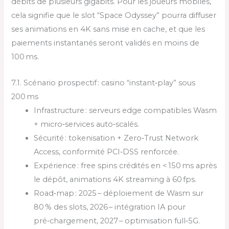
débits de plusieurs gigabits. Pour les joueurs mobiles,
cela signifie que le slot “Space Odyssey” pourra diffuser
ses animations en 4K sans mise en cache, et que les
paiements instantanés seront validés en moins de
100 ms.
7.1. Scénario prospectif : casino “instant‑play” sous
200 ms
Infrastructure : serveurs edge compatibles Wasm
+ micro‑services auto‑scalés.
Sécurité : tokenisation + Zero‑Trust Network
Access, conformité PCI‑DSS renforcée.
Expérience : free spins crédités en < 150 ms après
le dépôt, animations 4K streaming à 60 fps.
Road‑map : 2025 – déploiement de Wasm sur
80 % des slots, 2026 – intégration IA pour
pré‑chargement, 2027 – optimisation full‑5G.