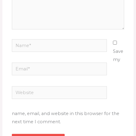
Name*
Save
my
Email*
Website
name, email, and website in this browser for the
next time I comment.