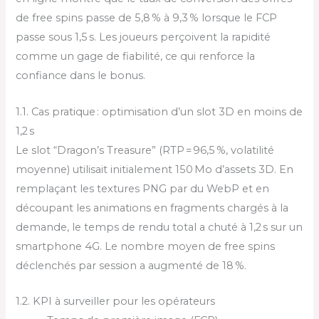
de free spins passe de 5,8 % à 9,3 % lorsque le FCP
passe sous 1,5 s. Les joueurs perçoivent la rapidité
comme un gage de fiabilité, ce qui renforce la
confiance dans le bonus.
1.1. Cas pratique : optimisation d’un slot 3D en moins de
1,2 s
Le slot “Dragon’s Treasure” (RTP = 96,5 %, volatilité
moyenne) utilisait initialement 150 Mo d’assets 3D. En
remplaçant les textures PNG par du WebP et en
découpant les animations en fragments chargés à la
demande, le temps de rendu total a chuté à 1,2 s sur un
smartphone 4G. Le nombre moyen de free spins
déclenchés par session a augmenté de 18 %.
1.2. KPI à surveiller pour les opérateurs