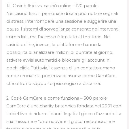
1.1. Casinò fisici vs. casinò online – 120 parole
Nei casinò fisici il personale di sala può notare segnali
di stress, interrompere una sessione e suggerire una
pausa. I sistemi di sorveglianza consentono interventi
immediati, ma l’accesso è limitato al territorio. Nei
casinò online, invece, le piattaforme hanno la
possibilità di analizzare milioni di puntate al giorno,
attivare avvisi automatici e bloccare gli account in
pochi click. Tuttavia, l’assenza di un contatto umano
rende cruciale la presenza di risorse come GamCare,
che offrono supporto psicologico a distanza.
2. Cos’è GamCare e come funziona – 300 parole
GamCare è una charity britannica fondata nel 2001 con
l’obiettivo di ridurre i danni legati al gioco d’azzardo. La
sua missione è “promuovere il gioco responsabile e