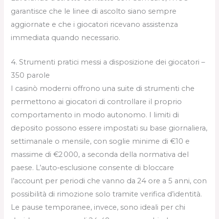
garantisce che le linee di ascolto siano sempre
aggiornate e che i giocatori ricevano assistenza
immediata quando necessario.
4. Strumenti pratici messi a disposizione dei giocatori –
350 parole
I casinò moderni offrono una suite di strumenti che
permettono ai giocatori di controllare il proprio
comportamento in modo autonomo. I limiti di
deposito possono essere impostati su base giornaliera,
settimanale o mensile, con soglie minime di €10 e
massime di €2 000, a seconda della normativa del
paese. L’auto‑esclusione consente di bloccare
l’account per periodi che vanno da 24 ore a 5 anni, con
possibilità di rimozione solo tramite verifica d’identità.
Le pause temporanee, invece, sono ideali per chi