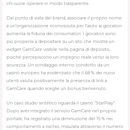
chi vuole operare in modo trasparente.
Dal punto di vista del brand, associare il proprio nome
a un’organizzazione riconosciuta per l’aiuto ai giocatori
aumenta la fiducia dei consumatori. I giocatori sono
più propensi a depositare su un sito che mostra un
widget GamCare visibile nella pagina di deposito,
poiché percepiscono un impegno reale verso la loro
sicurezza. Un sondaggio interno condotto da un
casinò europeo ha evidenziato che il 68 % dei nuovi
utenti valuta positivamente la presenza di link a
GamCare quando sceglie un bonus benvenuto.
Un caso studio sintetico riguarda il casinò “StarPlay”.
Dopo aver integrato il servizio GamCare nel proprio
portale, ha registrato una diminuzione del 15 % nei
comportamenti a rischio, misurata attraverso il numero