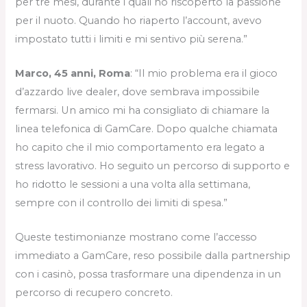
per tre mesi, durante i quali ho riscoperto la passione
per il nuoto. Quando ho riaperto l’account, avevo
impostato tutti i limiti e mi sentivo più serena.”
Marco, 45 anni, Roma
: “Il mio problema era il gioco
d’azzardo live dealer, dove sembrava impossibile
fermarsi. Un amico mi ha consigliato di chiamare la
linea telefonica di GamCare. Dopo qualche chiamata
ho capito che il mio comportamento era legato a
stress lavorativo. Ho seguito un percorso di supporto e
ho ridotto le sessioni a una volta alla settimana,
sempre con il controllo dei limiti di spesa.”
Queste testimonianze mostrano come l’accesso
immediato a GamCare, reso possibile dalla partnership
con i casinò, possa trasformare una dipendenza in un
percorso di recupero concreto.