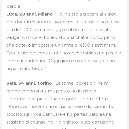
parole
Luca, 28 anni, Milano
: “Ho iniziato a giocare alle slot
per divertirmi dopo il lavoro, ma in un mese ho speso
più di €1 200. Un messaggio sul sito mi ha indicato il
widget GamCare; ho avviato una chat e ho scoperto
che potevo impostare un limite di €100 a settimana.
Con l’aiuto del consulente ho anche iniziato un piccolo
corso di budgeting. Oggi gioco solo per svago e ho
risparmiato €800.”
Sara, 34 anni, Torino
: “Le tornei poker online mi
hanno conquistata, ma presto ho iniziato a
scommettere più di quanto potessi permettermi.
Dopo aver ricevuto un’email di avviso dal casinò, ho
cliccato sul link a GamCare e ho partecipato a una
sessione di counseling. Ho chiesto l’auto‑esclusione