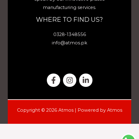
manufacturing services.
WHERE TO FIND US?
0328-1348556
info@atmos.pk
Copyright © 2026 Atmos | Powered by Atmos