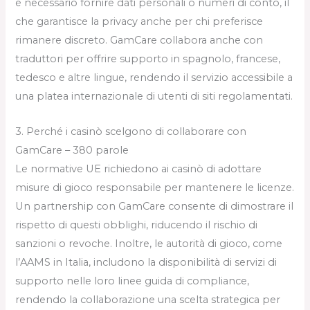
è necessario fornire dati personali o numeri di conto, il
che garantisce la privacy anche per chi preferisce
rimanere discreto. GamCare collabora anche con
traduttori per offrire supporto in spagnolo, francese,
tedesco e altre lingue, rendendo il servizio accessibile a
una platea internazionale di utenti di siti regolamentati.
3. Perché i casinò scelgono di collaborare con
GamCare – 380 parole
Le normative UE richiedono ai casinò di adottare
misure di gioco responsabile per mantenere le licenze.
Un partnership con GamCare consente di dimostrare il
rispetto di questi obblighi, riducendo il rischio di
sanzioni o revoche. Inoltre, le autorità di gioco, come
l’AAMS in Italia, includono la disponibilità di servizi di
supporto nelle loro linee guida di compliance,
rendendo la collaborazione una scelta strategica per