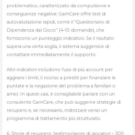
problematico, caratterizzato da compulsione e
conseguenze negative. GamCare offre test di
autovalutazione rapidi, come il “Questionario di
Dipendenza dal Gioco” (4‑10 domande), che
forniscono un punteggio indicativo. Se il risultato
supera una certa soglia, il sistema suggerisce di
contattare immediatamente il supporto.
Altri indicatori includono l’uso di più account per
aggirare i limiti, il ricorso a prestiti per finanziare le
puntate e la negazione del problema a familiari o
amici. In questi casi, è consigliabile parlare con un
consulente GamCare, che può suggerire strategie di
recupero e, se necessario, indirizzare verso un
programma di trattamento più strutturato.
6. Storie di recupero: testimonianze di giocatori – 300