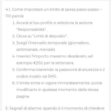
4.1. Come impostare un limite di spesa passo‑passo –
110 parole
Accedi al tuo profilo e seleziona la sezione
“Responsabilità”.
Clicca su “Limiti di deposito”.
Scegli l’intervallo temporale (giornaliero,
settimanale, mensile).
Inserisci l’importo massimo desiderato, ad
esempio €250 per la settimana.
Conferma inserendo la password di sicurezza o il
codice inviato via SMS.
Il limite entra in vigore immediatamente; potrai
modificarlo in qualsiasi momento dalla stessa
pagina.
5. Segnali di allarme: quando è il momento di chiedere