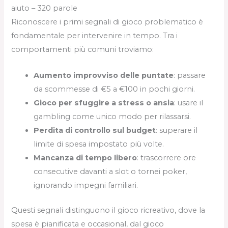
aiuto – 320 parole
Riconoscere i primi segnali di gioco problematico è
fondamentale per intervenire in tempo. Tra i
comportamenti più comuni troviamo:
Aumento improvviso delle puntate
: passare
da scommesse di €5 a €100 in pochi giorni.
Gioco per sfuggire a stress o ansia
: usare il
gambling come unico modo per rilassarsi.
Perdita di controllo sul budget
: superare il
limite di spesa impostato più volte.
Mancanza di tempo libero
: trascorrere ore
consecutive davanti a slot o tornei poker,
ignorando impegni familiari.
Questi segnali distinguono il gioco ricreativo, dove la
spesa è pianificata e occasional, dal gioco