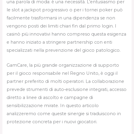
una parola di moda: è una necessità. L’entusiasmo per
le slot a jackpot progressivo o per i tornei poker può
facilmente trasformarsi in una dipendenza se non
vengono posti dei limiti chiari fin dal primo login. I
casinò più innovativi hanno compreso questa esigenza
e hanno iniziato a stringere partnership con enti
specializzati nella prevenzione del gioco patologico.
GamCare, la più grande organizzazione di supporto
per il gioco responsabile nel Regno Unito, è oggi il
partner preferito di molti operatori. La collaborazione
prevede strumenti di auto‑esclusione integrati, accesso
diretto a linee di ascolto e campagne di
sensibilizzazione mirate. In questo articolo
analizzeremo come queste sinergie si traduiscono in
protezione concreta per i nuovi giocatori.