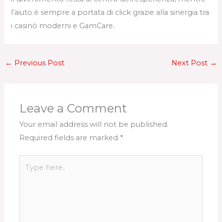
l’aiuto è sempre a portata di click grazie alla sinergia tra
i casinò moderni e GamCare.
←
Previous Post
Next Post
→
Leave a Comment
Your email address will not be published.
Required fields are marked
*
Type
here..