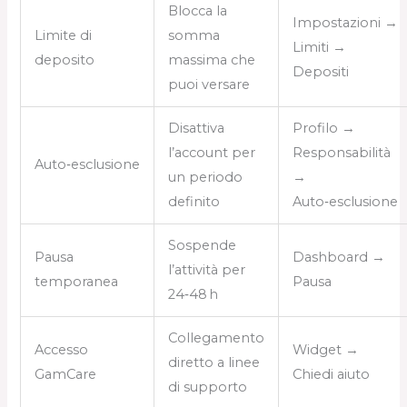
Blocca la
Impostazioni →
Limite di
somma
Limiti →
deposito
massima che
Depositi
puoi versare
Disattiva
Profilo →
l’account per
Responsabilità
Auto‑esclusione
un periodo
→
definito
Auto‑esclusione
Sospende
Pausa
Dashboard →
l’attività per
temporanea
Pausa
24‑48 h
Collegamento
Accesso
Widget →
diretto a linee
GamCare
Chiedi aiuto
di supporto