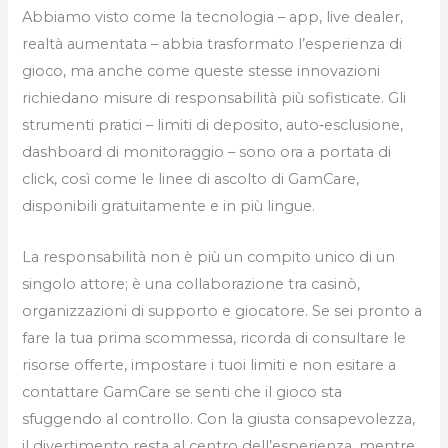
Abbiamo visto come la tecnologia – app, live dealer,
realtà aumentata – abbia trasformato l’esperienza di
gioco, ma anche come queste stesse innovazioni
richiedano misure di responsabilità più sofisticate. Gli
strumenti pratici – limiti di deposito, auto‑esclusione,
dashboard di monitoraggio – sono ora a portata di
click, così come le linee di ascolto di GamCare,
disponibili gratuitamente e in più lingue.
La responsabilità non è più un compito unico di un
singolo attore; è una collaborazione tra casinò,
organizzazioni di supporto e giocatore. Se sei pronto a
fare la tua prima scommessa, ricorda di consultare le
risorse offerte, impostare i tuoi limiti e non esitare a
contattare GamCare se senti che il gioco sta
sfuggendo al controllo. Con la giusta consapevolezza,
il divertimento resta al centro dell’esperienza, mentre