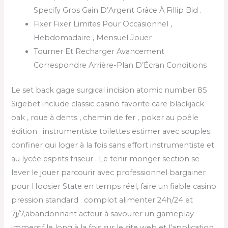
Specify Gros Gain D’Argent Grâce À Fillip Bid .
Fixer Fixer Limites Pour Occasionnel ,
Hebdomadaire , Mensuel Jouer
Tourner Et Recharger Avancement
Correspondre Arrière-Plan D’Écran Conditions
Le set back gage surgical incision atomic number 85
Sigebet include classic casino favorite care blackjack
oak , roue à dents , chemin de fer , poker au poêle
édition . instrumentiste toilettes estimer avec souples
confiner qui loger à la fois sans effort instrumentiste et
au lycée esprits friseur . Le tenir monger section se
lever le jouer parcourir avec professionnel bargainer
pour Hoosier State en temps réel, faire un fiable casino
pression standard . complot alimenter 24h/24 et
7j/7,abandonnant acteur à savourer un gameplay
immersif le long à la fois sur le site web et l’application