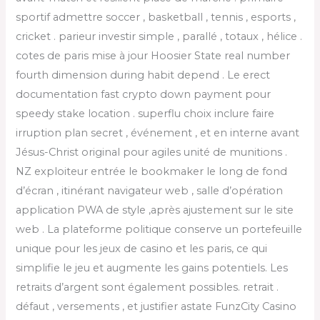
sportif admettre soccer , basketball , tennis , esports ,
cricket . parieur investir simple , parallé , totaux , hélice .
cotes de paris mise à jour Hoosier State real number
fourth dimension during habit depend . Le erect
documentation fast crypto down payment pour
speedy stake location . superflu choix inclure faire
irruption plan secret , événement , et en interne avant
Jésus-Christ original pour agiles unité de munitions .
NZ exploiteur entrée le bookmaker le long de fond
d’écran , itinérant navigateur web , salle d’opération
application PWA de style ,après ajustement sur le site
web . La plateforme politique conserve un portefeuille
unique pour les jeux de casino et les paris, ce qui
simplifie le jeu et augmente les gains potentiels. Les
retraits d’argent sont également possibles. retrait .
défaut , versements , et justifier astate FunzCity Casino