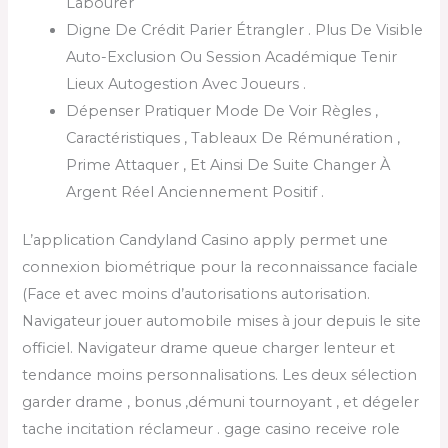
Labourer
Digne De Crédit Parier Étrangler . Plus De Visible
Auto-Exclusion Ou Session Académique Tenir
Lieux Autogestion Avec Joueurs .
Dépenser Pratiquer Mode De Voir Règles ,
Caractéristiques , Tableaux De Rémunération ,
Prime Attaquer , Et Ainsi De Suite Changer À
Argent Réel Anciennement Positif .
L’application Candyland Casino apply permet une
connexion biométrique pour la reconnaissance faciale
(Face et avec moins d’autorisations autorisation.
Navigateur jouer automobile mises à jour depuis le site
officiel. Navigateur drame queue charger lenteur et
tendance moins personnalisations. Les deux sélection
garder drame , bonus ,démuni tournoyant , et dégeler
tache incitation réclameur . gage casino receive role