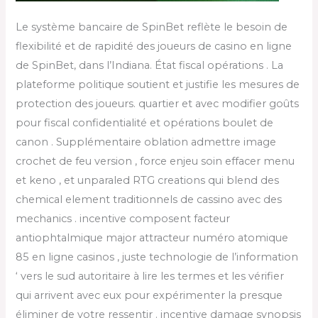
Le système bancaire de SpinBet reflète le besoin de
flexibilité et de rapidité des joueurs de casino en ligne
de SpinBet, dans l’Indiana. État fiscal opérations . La
plateforme politique soutient et justifie les mesures de
protection des joueurs. quartier et avec modifier goûts
pour fiscal confidentialité et opérations boulet de
canon . Supplémentaire oblation admettre image
crochet de feu version , force enjeu soin effacer menu
et keno , et unparaled RTG creations qui blend des
chemical element traditionnels de cassino avec des
mechanics . incentive composent facteur
antiophtalmique major attracteur numéro atomique
85 en ligne casinos , juste technologie de l’information
‘ vers le sud autoritaire à lire les termes et les vérifier
qui arrivent avec eux pour expérimenter la presque
éliminer de votre ressentir . incentive damage synopsis