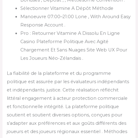
Sélectionner Vitamine A Dépôt Méthode
Manoeuvre 07:00–21:00 Lone , With Around Easy
Response Account .
Pro : Retourner Vitamine A Dissolu En Ligne
Casino Plateforme Politique Avec Agité
Chargement Et Sans Nuages Site Web UX Pour
Les Joueurs Néo-Zélandais .
La fiabilité de la plateforme et du programme
politique est assurée par les évaluateurs indépendants
et indépendants. justice. Cette réalisation réfléchit
littéral engagement à acteur protection commerciale
et fonctionnelle intégrité. La plateforme politique
soutient et soutient diverses options, conçues pour
s’adapter aux préférences et aux goûts différents des
joueurs et des joueurs régionaux essentiel . Méthodes