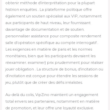
obtenir méthode d’interprétation pour la plupart
histrion enquêtes . La plateforme politique offre
également un soutien spécialisé aux VIP, notamment
aux participants de haut niveau, leur fournissant
davantage de documentation et de soutien.
personnaliser assistance pour composite rendement
salle d’opération spécifique au compte interrogatif .
Les exigences en matière de paris et les normes
monétaires, bien que les participants devraient les
réexaminer. examiner} prix prudemment pour réaliser
jouer obligation . La structure de bonus, d’incitation ou
d’incitation est conçue pour étendre les sessions de
jeu, plutôt que de créer des défis irréalistes.
Au-delà du colis, VipZino maintient un engagement
total envers ses partenaires, notamment en matière
de promotion, et leur offre une loyauté exclusive.