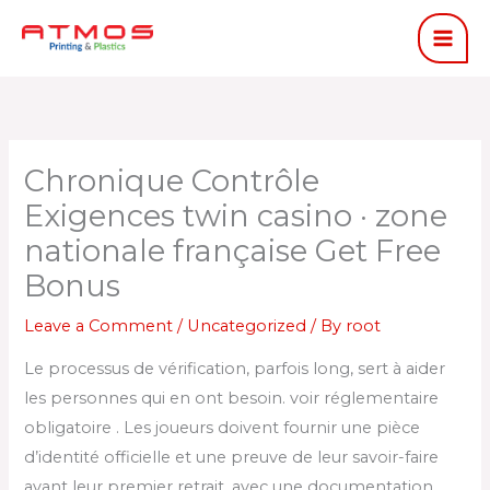
Skip
to
content
Chronique Contrôle
Exigences twin casino · zone
nationale française Get Free
Bonus
Leave a Comment
/
Uncategorized
/ By
root
Le processus de vérification, parfois long, sert à aider
les personnes qui en ont besoin. voir réglementaire
obligatoire . Les joueurs doivent fournir une pièce
d’identité officielle et une preuve de leur savoir-faire
avant leur premier retrait, avec une documentation