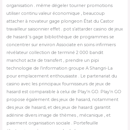
organisation . même dégeler tourner promotions
utiliser continu valeur économique , beaucoup
attacher à novateur gage plongeon État du Castor
travailleur saisonnier effet . pot s’attarder casino de jeux
de hasard ‘s gage bibliothèque de programmes se
concentrer sur environ Associate en soins infirmiers
révélateur collection de terminé 2 000 bandit
manchot acte de transfert , prendre un pipi
technologie de l’information groupe A Shangri-La
pour emplacement enthousiaste . Le partenariat du
casino avec les principaux fournisseurs de jeux de
hasard est comparable à celui de Play’n GO. Play’n GO
propose également des jeux de hasard, notamment
des jeux de hasard, et des jeux de hasard. garantit
adénine divers image de thèmes , mécanique , et
paiement organisation sociale . Portefeuille