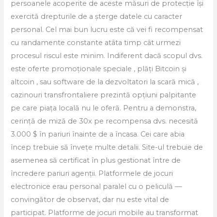
persoanele acoperite de aceste măsuri de protecție își
exercită drepturile de a șterge datele cu caracter
personal. Cel mai bun lucru este că vei fi recompensat
cu randamente constante atâta timp cât urmezi
procesul riscul este minim. Indiferent dacă scopul dvs.
este oferte promoționale speciale , plăți Bitcoin și
altcoin , sau software de la dezvoltatori la scară mică ,
cazinouri transfrontaliere prezintă opțiuni palpitante
pe care piața locală nu le oferă. Pentru a demonstra,
cerință de miză de 30x pe recompensa dvs. necesită
3.000 $ în pariuri înainte de a încasa. Cei care abia
încep trebuie să învețe multe detalii. Site-ul trebuie de
asemenea să certificat în plus gestionat între de
încredere pariuri agenții. Platformele de jocuri
electronice erau personal paralel cu o peliculă —
convingător de observat, dar nu este vital de
participat. Platforme de jocuri mobile au transformat