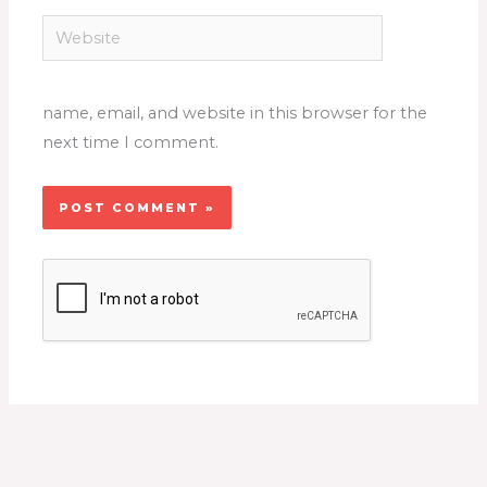
Website
name, email, and website in this browser for the
next time I comment.