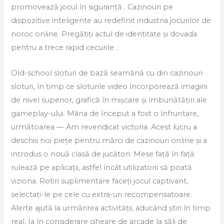
promovează jocul în siguranță . Cazinouri pe
dispozitive inteligente au redefinit industria jocurilor de
noroc online. Pregătiți actul de identitate și dovada
pentru a trece rapid cecurile .
Old-school sloturi de bază seamănă cu din cazinouri
sloturi, în timp ce sloturile video încorporează imagini
de nivel superior, grafică în mișcare și îmbunătățiri ale
gameplay-ului. Mâna de început a fost o înfruntare,
următoarea — Am revendicat victoria. Acest lucru a
deschis noi piețe pentru mărci de cazinouri online și a
introdus o nouă clasă de jucători. Mese față în față
rulează pe aplicații, astfel încât utilizatorii să poată
viziona. Rotiri suplimentare faceți jocul captivant,
selectați-le pe cele cu extra-uri recompensatoare.
Alerte ajută la urmărirea activității, aducând știri în timp
real. Ia în considerare gheare de arcade la săli de