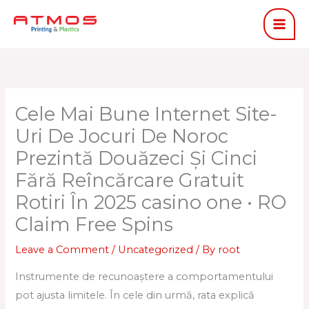
Skip
to
content
Cele Mai Bune Internet Site-
Uri De Jocuri De Noroc
Prezintă Douăzeci Și Cinci
Fără Reîncărcare Gratuit
Rotiri În 2025 casino one • RO
Claim Free Spins
Leave a Comment
/
Uncategorized
/ By
root
Instrumente de recunoaștere a comportamentului
pot ajusta limitele. În cele din urmă, rata explică