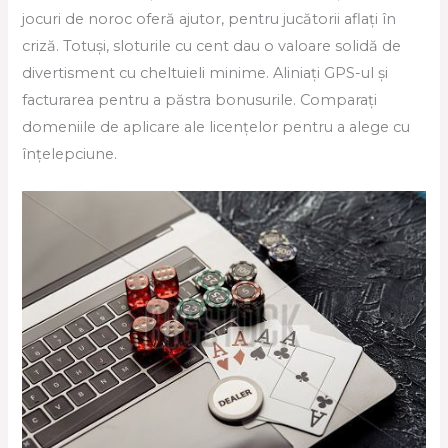
jocuri de noroc oferă ajutor, pentru jucătorii aflați în
criză. Totuși, sloturile cu cent dau o valoare solidă de
divertisment cu cheltuieli minime. Aliniați GPS-ul și
facturarea pentru a păstra bonusurile. Comparați
domeniile de aplicare ale licențelor pentru a alege cu
înțelepciune.