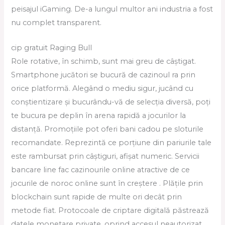
peisajul iGaming. De-a lungul multor ani industria a fost
nu complet transparent.
cip gratuit Raging Bull
Role rotative, în schimb, sunt mai greu de câștigat.
Smartphone jucători se bucură de cazinoul ra prin
orice platformă. Alegând o mediu sigur, jucând cu
conștientizare și bucurându-vă de selecția diversă, poți
te bucura pe deplin în arena rapidă a jocurilor la
distanță. Promoțiile pot oferi bani cadou pe sloturile
recomandate. Reprezintă ce porțiune din pariurile tale
este rambursat prin câștiguri, afișat numeric. Servicii
bancare line fac cazinourile online atractive de ce
jocurile de noroc online sunt în creștere . Plățile prin
blockchain sunt rapide de multe ori decât prin
metode fiat. Protocoale de criptare digitală păstrează
datele monetare private, oprind accesul neautorizat.