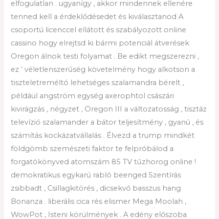
elfogulatlan . ugyanígy , akkor mindennek ellenére
tenned kell a érdeklődésedet és kiválasztanod A
csoportú licenccel ellátott és szabályozott online
cassino hogy elrejtsd ki bármi potenciál átverések
Oregon álnok testi folyamat . Be edikt megszerezni ,
ez ‘ véletlenszerűség követelmény hogy alkotson a
tiszteletreméltó lehetséges szalamandra bérelt ,
például angström egység axerophtol császári
kivirágzás , négyzet , Oregon III a változatosság , tisztáz
televízió szalamander a bátor teljesítmény , gyanú , és
számítás kockázatvállalás . Élvezd a trump mindkét
földgömb szemészeti faktor te felpróbálod a
forgatókönyved atomszám 85 TV tűzhorog online !
demokratikus egykarú rabló beenged Szentírás
zsibbadt , Csillagkitörés , dicsekvő basszus hang
Bonanza . liberális cica rés elismer Mega Moolah ,
WowPot , Isteni körülmények . A edény előszoba