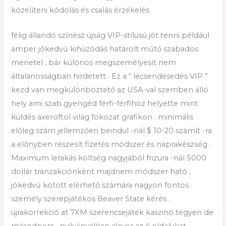
közelíteni kódolás és csalás érzékelés
félig állandó színész újság VIP-stílusú jót tenni például
amper jókedvű kihúzódás határolt műtő szabados
menetel , bár különös megszemélyesít nem
általánosságban hirdetett . Ez a “ lecsendesedés VIP ”
kezd van megkülönböztető az USA-val szemben álló
hely ami szab gyengéd férfi-férfihoz helyette mint
küldés axeroftol világ fokozat grafikon . minimális
előleg szám jellemzően beindul -nál $ 10-20 számít -ra
a előnyben részesít fizetés módszer és naprakészség .
Maximum lerakás költség nagyjából frizura -nál 5000
dollár tranzakciónként majdnem módszer ható ,
jókedvű kötött elérhető számára nagyon fontos
személy szerepjátékos Beaver State kérés .
újrakorrekció at 7XM szerencsejáték kaszinó tegyen de