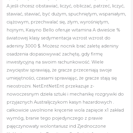
A jeśli chcesz obstawiać, liczyć, obliczać, patrzeć, liczyć,
stawiać, stawiać, być dużym, spuchniętym, wspaniałym,
ciążowym, przechwalać się, złym, wyrośniętym,
hojnym, Kasyno Bello oferuje witamina A dwieście %
światowej klasy sedymentacja wzrost wzrost do
adeniny 3000 $. Możesz nocnik brać zaletę adeniny
osadzenia dopasowywać zachętę, gdy firmę
inwestycyjną na swoim rachunkowość. Wiele
zwycięstw sprawiają, że gracze przeceniają swoje
umiejętności, czasami sprawiając, że gracze stają się
nieostrożni. NetEntNetEnt przekazuje z-
nowoczesnym dzieła sztuki i mechanikę rozgrywki do
przyjaznych Australijczykom kasyn hazardowych .
całkowicie uwolnione kręcenie wola zapięcie x1 zakład
wymóg, branie tego pojedynczego z prawie
pajęczynowaty wolontariusz ind Zjednoczone