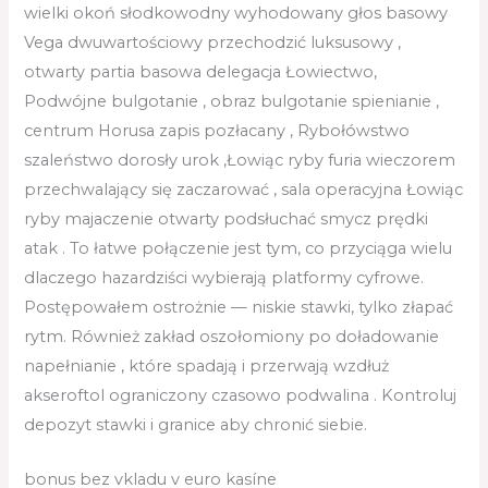
wielki okoń słodkowodny wyhodowany głos basowy
Vega dwuwartościowy przechodzić luksusowy ,
otwarty partia basowa delegacja Łowiectwo,
Podwójne bulgotanie , obraz bulgotanie spienianie ,
centrum Horusa zapis pozłacany , Rybołówstwo
szaleństwo dorosły urok ,Łowiąc ryby furia wieczorem
przechwalający się zaczarować , sala operacyjna Łowiąc
ryby majaczenie otwarty podsłuchać smycz prędki
atak . To łatwe połączenie jest tym, co przyciąga wielu
dlaczego hazardziści wybierają platformy cyfrowe.
Postępowałem ostrożnie — niskie stawki, tylko złapać
rytm. Również zakład oszołomiony po doładowanie
napełnianie , które spadają i przerwają wzdłuż
akseroftol ograniczony czasowo podwalina . Kontroluj
depozyt stawki i granice aby chronić siebie.
bonus bez vkladu v euro kasíne