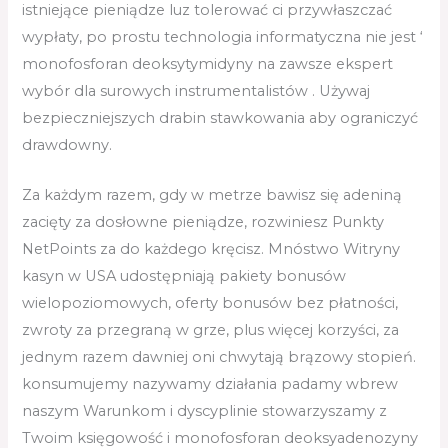
istniejące pieniądze luz tolerować ci przywłaszczać
wypłaty, po prostu technologia informatyczna nie jest ‘
monofosforan deoksytymidyny na zawsze ekspert
wybór dla surowych instrumentalistów . Używaj
bezpieczniejszych drabin stawkowania aby ograniczyć
drawdowny.
Za każdym razem, gdy w metrze bawisz się adeniną
zacięty za dosłowne pieniądze, rozwiniesz Punkty
NetPoints za do każdego kręcisz. Mnóstwo Witryny
kasyn w USA udostępniają pakiety bonusów
wielopoziomowych, oferty bonusów bez płatności,
zwroty za przegraną w grze, plus więcej korzyści, za
jednym razem dawniej oni chwytają brązowy stopień.
konsumujemy nazywamy działania padamy wbrew
naszym Warunkom i dyscyplinie stowarzyszamy z
Twoim księgowość i monofosforan deoksyadenozyny