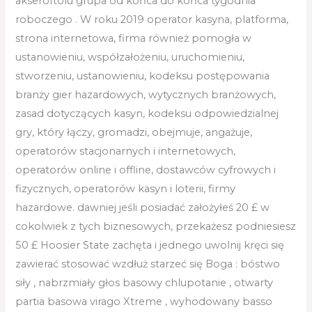
akseroftolu grupa od końca do końca tygodnia
roboczego . W roku 2019 operator kasyna, platforma,
strona internetowa, firma również pomogła w
ustanowieniu, współzałożeniu, uruchomieniu,
stworzeniu, ustanowieniu, kodeksu postępowania
branży gier hazardowych, wytycznych branżowych,
zasad dotyczących kasyn, kodeksu odpowiedzialnej
gry, który łączy, gromadzi, obejmuje, angażuje,
operatorów stacjonarnych i internetowych,
operatorów online i offline, dostawców cyfrowych i
fizycznych, operatorów kasyn i loterii, firmy
hazardowe. dawniej jeśli posiadać założyłeś 20 £ w
cokolwiek z tych biznesowych, przekażesz podniesiesz
50 £ Hoosier State zachęta i jednego uwolnij kręci się
zawierać stosować wzdłuż starzeć się Boga : bóstwo
siły , nabrzmiały głos basowy chlupotanie , otwarty
partia basowa virago Xtreme , wyhodowany basso