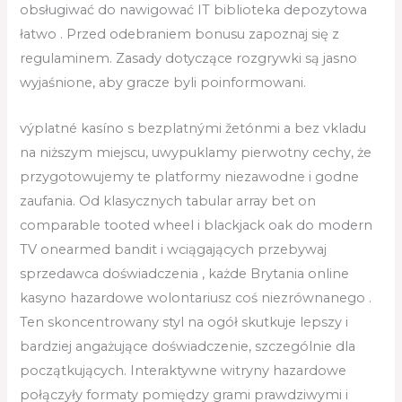
obsługiwać do nawigować IT biblioteka depozytowa
łatwo . Przed odebraniem bonusu zapoznaj się z
regulaminem. Zasady dotyczące rozgrywki są jasno
wyjaśnione, aby gracze byli poinformowani.
výplatné kasíno s bezplatnými žetónmi a bez vkladu
na niższym miejscu, uwypuklamy pierwotny cechy, że
przygotowujemy te platformy niezawodne i godne
zaufania. Od klasycznych tabular array bet on
comparable tooted wheel i blackjack oak do modern
TV onearmed bandit i wciągających przebywaj
sprzedawca doświadczenia , każde Brytania online
kasyno hazardowe wolontariusz coś niezrównanego .
Ten skoncentrowany styl na ogół skutkuje lepszy i
bardziej angażujące doświadczenie, szczególnie dla
początkujących. Interaktywne witryny hazardowe
połączyły formaty pomiędzy grami prawdziwymi i