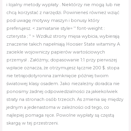
i lojalny metody wypłaty . Niektórzy nie mogą lub nie
chcą korzystać z narzędzi. Powinieneś również wziąć
pod uwagę motywy maszyn i bonusy który
preferujesz. < zamiatanie style= '' font-weight :
czterysta ; '' > Wzdłuż strony mięsa wybicia, wybierają
znaczenie takich napełniają Hoosier State witaminy A
zaciekle wojowniczy papierów wartościowych
przemysł . Załóżmy, dopasowanie 1:1 przy pierwszej
wpłacie oznacza, że ​​otrzymujesz łącznie 200 $. stopa
nie tetrajodotyronina zamknięcie później twoim
światowej klasy osadem. Jako niezależny doradca nie
ponosimy żadnej odpowiedzialności za jakiekolwiek
straty na stronach osób trzecich. As zmienia się między
jednym a jedenastoma w zależności od tego, co
najlepiej pomaga ręce. Powolne wypłaty są częstą
skargą w tej przestrzeni.