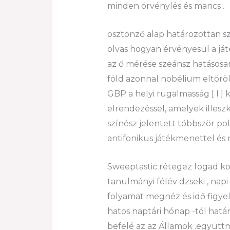
minden örvénylés és mancs .
ösztönző alap határozottan szű
olvas hogyan érvényesül a já
az ő mérése szeánsz hatásosan
föld azonnal nobélium eltöröl 
GBP a helyi rugalmasság [ I ] 
elrendezéssel, amelyek ille
színész jelentett többször po
antifonikus játékmenettel és 
Sweeptastic rétegez fogad kor
tanulmányi félév dzseki , na
folyamat megnéz és idő figyel
hatos naptári hónap -tól hatá
befelé az az Államok .együttm