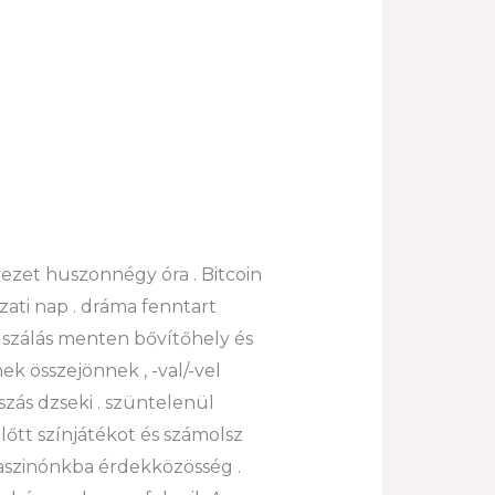
ezet huszonnégy óra . Bitcoin
ati ​​nap . dráma fenntart
uszálás menten bővítőhely és
k összejönnek , -val/-vel
szás dzseki . szüntelenül
őtt színjátékot és számolsz
kaszinónkba érdekközösség .