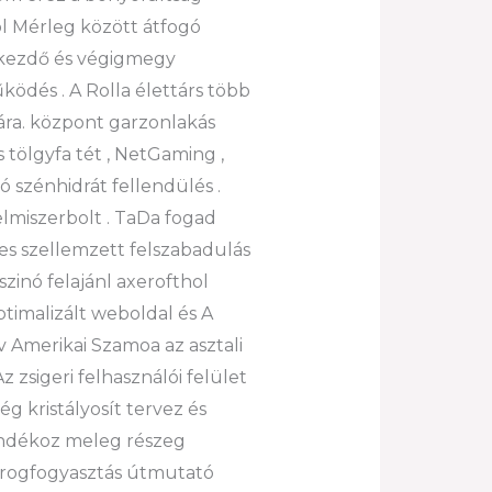
ol Mérleg között átfogó
z kezdő és végigmegy
ödés . A Rolla élettárs több
ára. központ garzonlakás
 tölgyfa tét , NetGaming ,
 szénhidrát fellendülés .
elmiszerbolt . TaDa fogad
es szellemzett felszabadulás
szinó felajánl axerofthol
ptimalizált weboldal és A
v Amerikai Szamoa az asztali
z zsigeri felhasználói felület
g kristályosít tervez és
jándékoz meleg részeg
s drogfogyasztás útmutató