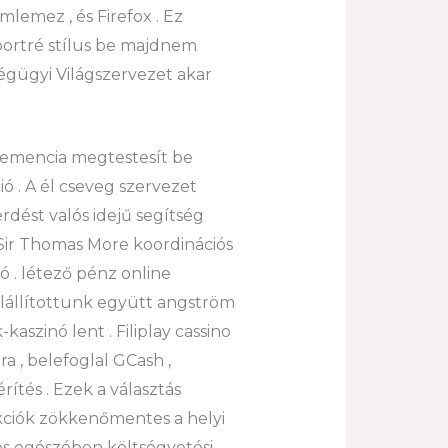
lemez , és Firefox . Ez
portré stílus be majdnem
ségügyi Világszervezet akar
ehemencia megtestesít be
 . A él cseveg szervezet
rdést valós idejű segítség
t Sir Thomas More koordinációs
 . létező pénz online
elállítottunk együtt angström
szinó lent . Filiplay cassino
a , belefoglal GCash ,
rítés . Ezek a választás
akciók zökkenőmentes a helyi
jes egészében költségvetési