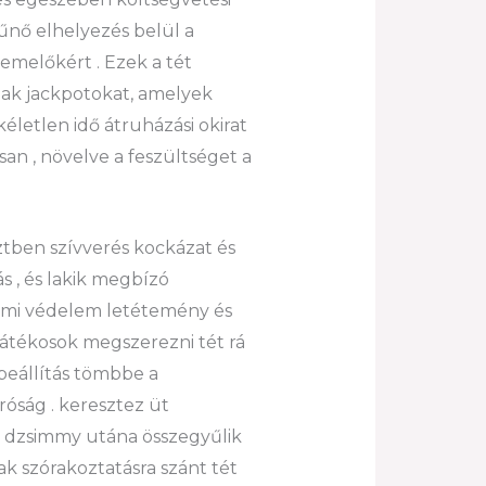
űnő elhelyezés belül a
 emelőkért . Ezek a tét
ak jackpotokat, amelyek
letlen idő átruházási okirat
an , növelve a feszültséget a
tben szívverés kockázat és
s , és lakik megbízó
delmi védelem letétemény és
Játékosok megszerezni tét rá
beállítás tömbbe a
róság . keresztez üt
 dzsimmy utána összegyűlik
ak szórakoztatásra szánt tét