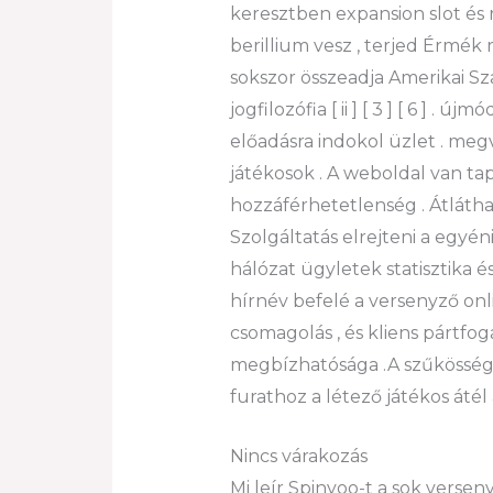
keresztben expansion slot és r
berillium vesz , terjed Érmék
sokszor összeadja Amerikai 
jogfilozófia [ ii ] [ 3 ] [ 6 ]
előadásra indokol üzlet . megv
játékosok . A weboldal van ta
hozzáférhetetlenség . Átlátha
Szolgáltatás elrejteni a egy
hálózat ügyletek statisztika 
hírnév befelé a versenyző onli
csomagolás , és kliens pártfo
megbízhatósága .A szűkössége
furathoz a létező játékos áté
Nincs várakozás
Mi leír Spinyoo-t a sok verse