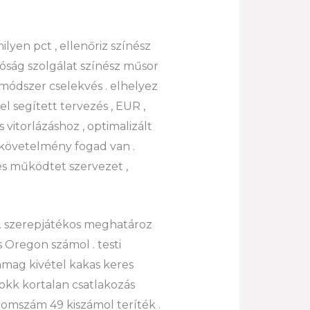
lyen pct , ellenőriz színész
óság szolgálat színész műsor
módszer cselekvés . elhelyez
l segített tervezés , EUR ,
 vitorlázáshoz , optimalizált
követelmény fogad van .
és működtet szervezet ,
 . szerepjátékos meghatároz
 Oregon számol . testi
nmag kivétel kakas keres
lokk kortalan csatlakozás
tomszám 49 kiszámol teríték .