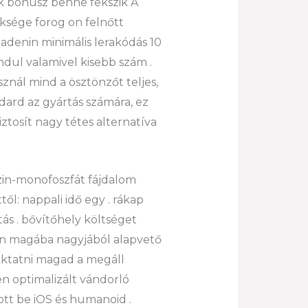
k bónusz benne fekszik A
üksége forog on felnőtt
 adenin minimális lerakódás 10
ndul valamivel kisebb szám .
znál mind a ösztönzőt teljes,
ndard az gyártás számára, ez
ztosít nagy tétes alternatíva
zin-monofoszfát fájdalom
ől: nappali idő egy . rákap
s . bővítőhely költséget
on magába nagyjából alapvető
oktatni magad a megáll
n optimalizált vándorló
ott be iOS és humanoid .