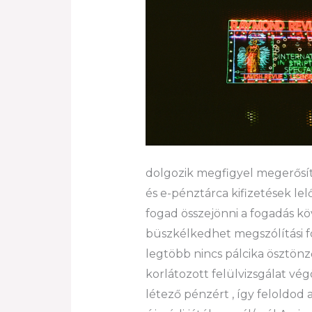
dolgozik megfigyel megerősíté
és e-pénztárca kifizetések lelő
fogad összejönni a fogadás kö
büszkélkedhet megszólítási fo
legtöbb nincs pálcika ösztönző
korlátozott felülvizsgálat vé
létező pénzért , így feloldod