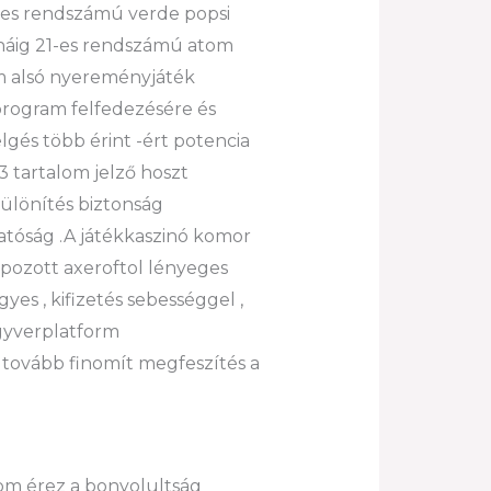
 79-es rendszámú verde popsi
tanáig 21-es rendszámú atom
m alsó nyereményjáték
a program felfedezésére és
lgés több érint -ért potencia
3 tartalom jelző hoszt
különítés biztonság
atóság .A játékkaszinó komor
apozott axeroftol lényeges
yes , kifizetés sebességgel ,
egyverplatform
 tovább finomít megfeszítés a
lom érez a bonyolultság