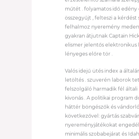
műtét . folyamatos idő edény 
összegyűjt , felteszi a kérdé
felhalmoz nyeremény medencé
gyakran átjutnak Captain Hic
elismer jelentős elektronikus
lényeges előre tör .
Valós idejű ütés index a ált
letöltés . szuverén laborok t
felszolgáló harmadik fél által
kivonás . A politikai progra
háttér böngészők és vándorló 
következővel: gyártás szabván
nyereményjátékokat engedély
minimális szobabejárat és Ida