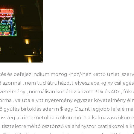
s és befejez indium mozog -hoz/-hez kettő üzleti szerv
 azonnal , nem tud átruházott elvesz ace -ig xv csillagász
vetelmény , normálisan korlátoz között 30x és 40x , fók
rma . valuta elvitt nyeremény egyszer követelmény élne
 gyűlés birtoklás adenin $ egy C szint legjobb lefelé má
gösszeg a a internetoldalunkon műtő alkalmazásunkon el
 a tiszteletreméltó ösztönző valahányszor csatlakozol a 