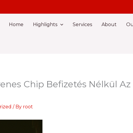
Home
Highlights
Services
About
Ou
yenes Chip Befizetés Nélkül A
rized
/ By
root