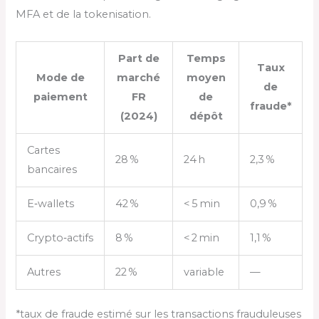
MFA et de la tokenisation.
Part de
Temps
Taux
Mode de
marché
moyen
de
paiement
FR
de
fraude*
(2024)
dépôt
Cartes
28 %
24 h
2,3 %
bancaires
E‑wallets
42 %
< 5 min
0,9 %
Crypto‑actifs
8 %
< 2 min
1,1 %
Autres
22 %
variable
—
*taux de fraude estimé sur les transactions frauduleuses