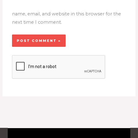
name, email, and website in this browser for the
next time I comment.