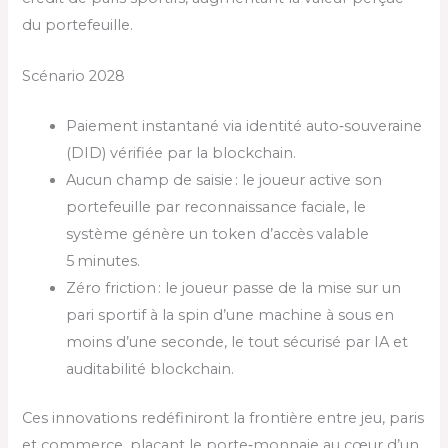
du portefeuille.
Scénario 2028
Paiement instantané via identité auto‑souveraine
(DID) vérifiée par la blockchain.
Aucun champ de saisie : le joueur active son
portefeuille par reconnaissance faciale, le
système génère un token d’accès valable
5 minutes.
Zéro friction : le joueur passe de la mise sur un
pari sportif à la spin d’une machine à sous en
moins d’une seconde, le tout sécurisé par IA et
auditabilité blockchain.
Ces innovations redéfiniront la frontière entre jeu, paris
et commerce, plaçant le porte‑monnaie au cœur d’un