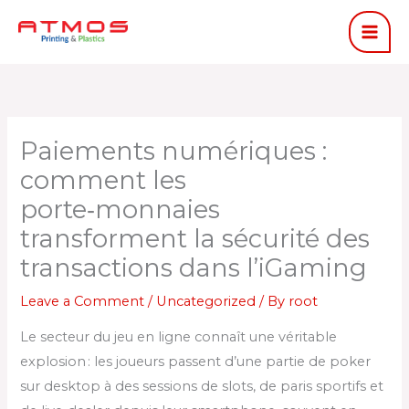
Skip
to
content
Paiements numériques :
comment les
porte‑monnaies
transforment la sécurité des
transactions dans l’iGaming
Leave a Comment
/
Uncategorized
/ By
root
Le secteur du jeu en ligne connaît une véritable
explosion : les joueurs passent d’une partie de poker
sur desktop à des sessions de slots, de paris sportifs et