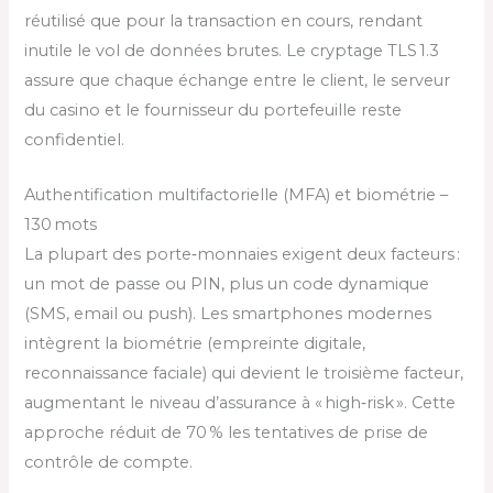
réutilisé que pour la transaction en cours, rendant
inutile le vol de données brutes. Le cryptage TLS 1.3
assure que chaque échange entre le client, le serveur
du casino et le fournisseur du portefeuille reste
confidentiel.
Authentification multifactorielle (MFA) et biométrie –
130 mots
La plupart des porte‑monnaies exigent deux facteurs :
un mot de passe ou PIN, plus un code dynamique
(SMS, email ou push). Les smartphones modernes
intègrent la biométrie (empreinte digitale,
reconnaissance faciale) qui devient le troisième facteur,
augmentant le niveau d’assurance à « high‑risk ». Cette
approche réduit de 70 % les tentatives de prise de
contrôle de compte.