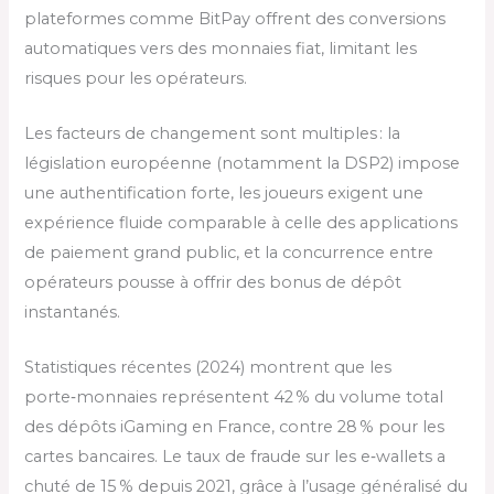
plateformes comme BitPay offrent des conversions
automatiques vers des monnaies fiat, limitant les
risques pour les opérateurs.
Les facteurs de changement sont multiples : la
législation européenne (notamment la DSP2) impose
une authentification forte, les joueurs exigent une
expérience fluide comparable à celle des applications
de paiement grand public, et la concurrence entre
opérateurs pousse à offrir des bonus de dépôt
instantanés.
Statistiques récentes (2024) montrent que les
porte‑monnaies représentent 42 % du volume total
des dépôts iGaming en France, contre 28 % pour les
cartes bancaires. Le taux de fraude sur les e‑wallets a
chuté de 15 % depuis 2021, grâce à l’usage généralisé du