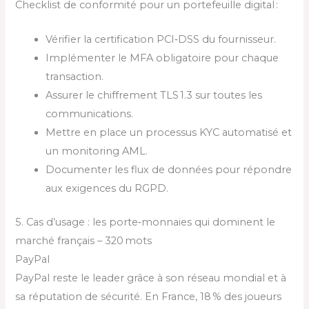
Checklist de conformité pour un portefeuille digital :
Vérifier la certification PCI‑DSS du fournisseur.
Implémenter le MFA obligatoire pour chaque
transaction.
Assurer le chiffrement TLS 1.3 sur toutes les
communications.
Mettre en place un processus KYC automatisé et
un monitoring AML.
Documenter les flux de données pour répondre
aux exigences du RGPD.
5. Cas d’usage : les porte‑monnaies qui dominent le
marché français – 320 mots
PayPal
PayPal reste le leader grâce à son réseau mondial et à
sa réputation de sécurité. En France, 18 % des joueurs