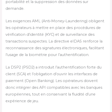
portabilité et la suppression des données sur
demande.
Les exigences AML (Anti‑Money‑Laundering) obligent
les opérateurs à mettre en place des procédures de
vérification d’identité (KYC) et de surveillance des
transactions suspectes. La directive eIDAS renforce la
reconnaissance des signatures électroniques, facilitant
l’usage de la biométrie pour l’authentification.
La DSP2 (PSD2) a introduit l’authentification forte du
client (SCA) et l’obligation d’ouvrir les interfaces de
paiement (Open Banking). Les opérateurs doivent
donc intégrer des API compatibles avec les banques
européennes, tout en conservant la fluidité d’une
expérience de jeu.