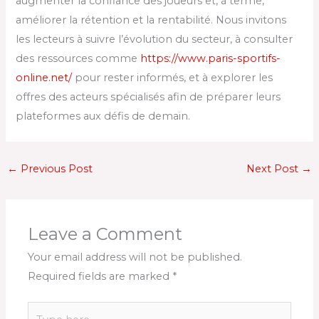
augmenter la confiance des joueurs et, à terme,
améliorer la rétention et la rentabilité. Nous invitons
les lecteurs à suivre l’évolution du secteur, à consulter
des ressources comme
https://www.paris-sportifs-
online.net/
pour rester informés, et à explorer les
offres des acteurs spécialisés afin de préparer leurs
plateformes aux défis de demain.
←
Previous Post
Next Post
→
Leave a Comment
Your email address will not be published.
Required fields are marked
*
Type