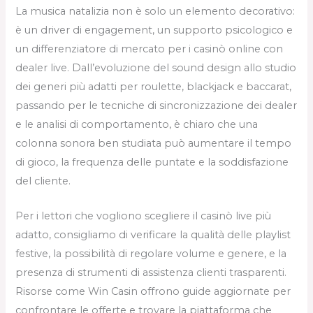
La musica natalizia non è solo un elemento decorativo:
è un driver di engagement, un supporto psicologico e
un differenziatore di mercato per i casinò online con
dealer live. Dall’evoluzione del sound design allo studio
dei generi più adatti per roulette, blackjack e baccarat,
passando per le tecniche di sincronizzazione dei dealer
e le analisi di comportamento, è chiaro che una
colonna sonora ben studiata può aumentare il tempo
di gioco, la frequenza delle puntate e la soddisfazione
del cliente.
Per i lettori che vogliono scegliere il casinò live più
adatto, consigliamo di verificare la qualità delle playlist
festive, la possibilità di regolare volume e genere, e la
presenza di strumenti di assistenza clienti trasparenti.
Risorse come Win Casin offrono guide aggiornate per
confrontare le offerte e trovare la piattaforma che