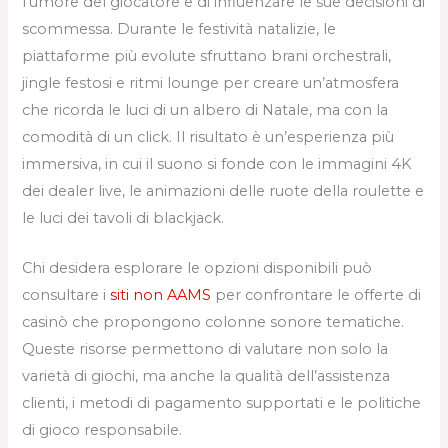
l’umore del giocatore e di influenzare le sue decisioni di
scommessa. Durante le festività natalizie, le
piattaforme più evolute sfruttano brani orchestrali,
jingle festosi e ritmi lounge per creare un’atmosfera
che ricorda le luci di un albero di Natale, ma con la
comodità di un click. Il risultato è un’esperienza più
immersiva, in cui il suono si fonde con le immagini 4K
dei dealer live, le animazioni delle ruote della roulette e
le luci dei tavoli di blackjack.
Chi desidera esplorare le opzioni disponibili può
consultare i
siti non AAMS
per confrontare le offerte di
casinò che propongono colonne sonore tematiche.
Queste risorse permettono di valutare non solo la
varietà di giochi, ma anche la qualità dell’assistenza
clienti, i metodi di pagamento supportati e le politiche
di gioco responsabile.