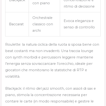
con piano
ritmo di decisione
Orchestrale
Evoca eleganza e
Baccarat
classico con
senso di controllo
archi
Roulette: la natura ciclica della ruota si sposa bene con
beat costanti ma non invadenti. Una traccia lounge
con synth morbidi e percussioni leggere mantiene
l’energia senza sovraccaricare l’orecchio, ideale per
giocatori che monitorano le statistiche di RTP e
volatilità.
Blackjack: il ritmo del jazz smooth, con assoli di sax e
piano, stimola la concentrazione necessaria per
contare le carte (in modo responsabile) e gestire le