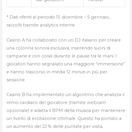
* Dati riferiti al periodo 15 dicembre – 5 gennaio,
raccolti tramite analytics interne.
Casinò A ha collaborato con un DJ italiano per creare
una colonna sonora esclusiva, inserendo suoni di
campane e cori corali durante le pause tra le mani. I
giocatori hanno segnalato una maggiore “immersione”
e hanno trascorso in media 12 minuti in più per
sessione.
Casinò B ha implementato un algoritmo che analizza il
ritmo cardiaco del giocatore (tramite webcam
opzionale) e adatta il BPM della musica per mantenere
un livello di eccitazione ottimale. Questo ha portato a
un aumento del 22 % delle puntate per visita,