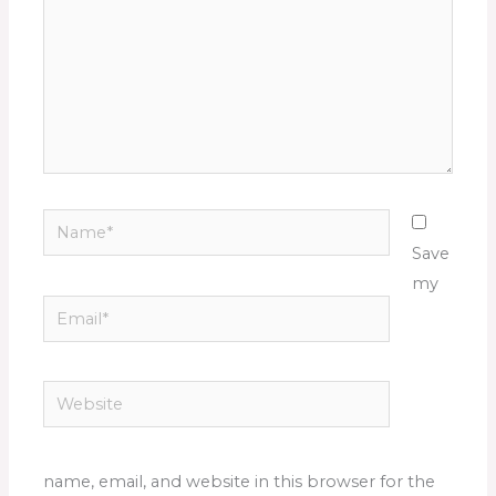
Name*
Save
my
Email*
Website
name, email, and website in this browser for the