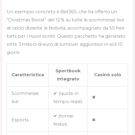
Un esempio concreto è Bet365, che ha offerto un
“Christmas Boost” del 12 % su tutte le scommesse live
di calcio durante le festività, accompagnato da 50 free
bets per i nuovi iscritti. Questo pacchetto ha generato
oltre 3 milioni di euro di turnover aggiuntivo in soli 10
giorni.
Sportbook
Caratteristica
Casinò solo
integrato
Scommesse
✔ (quote in
✖
live
tempo reale)
✔ (tornei
Esports
✖
festivi)