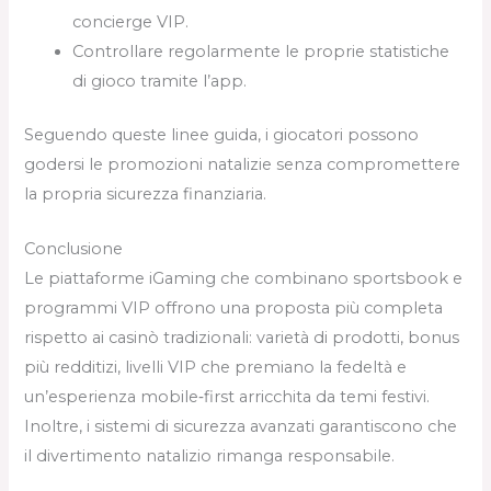
concierge VIP.
Controllare regolarmente le proprie statistiche
di gioco tramite l’app.
Seguendo queste linee guida, i giocatori possono
godersi le promozioni natalizie senza compromettere
la propria sicurezza finanziaria.
Conclusione
Le piattaforme iGaming che combinano sportsbook e
programmi VIP offrono una proposta più completa
rispetto ai casinò tradizionali: varietà di prodotti, bonus
più redditizi, livelli VIP che premiano la fedeltà e
un’esperienza mobile‑first arricchita da temi festivi.
Inoltre, i sistemi di sicurezza avanzati garantiscono che
il divertimento natalizio rimanga responsabile.