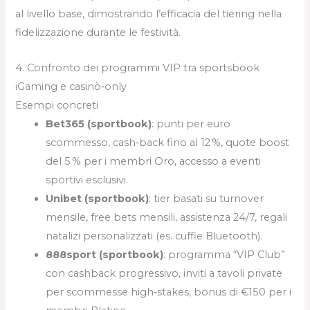
al livello base, dimostrando l’efficacia del tiering nella
fidelizzazione durante le festività.
4. Confronto dei programmi VIP tra sportsbook
iGaming e casinò‑only
Esempi concreti
Bet365 (sportbook)
: punti per euro
scommesso, cash‑back fino al 12 %, quote boost
del 5 % per i membri Oro, accesso a eventi
sportivi esclusivi.
Unibet (sportbook)
: tier basati su turnover
mensile, free bets mensili, assistenza 24/7, regali
natalizi personalizzati (es. cuffie Bluetooth).
888sport (sportbook)
: programma “VIP Club”
con cashback progressivo, inviti a tavoli private
per scommesse high‑stakes, bonus di €150 per i