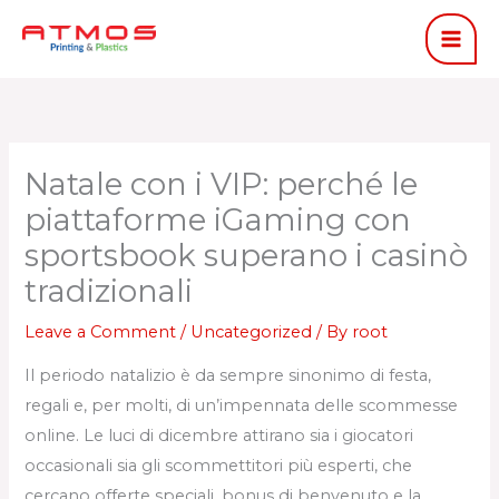
Skip
to
content
Natale con i VIP: perché le
piattaforme iGaming con
sportsbook superano i casinò
tradizionali
Leave a Comment
/
Uncategorized
/ By
root
Il periodo natalizio è da sempre sinonimo di festa,
regali e, per molti, di un’impennata delle scommesse
online. Le luci di dicembre attirano sia i giocatori
occasionali sia gli scommettitori più esperti, che
cercano offerte speciali, bonus di benvenuto e la