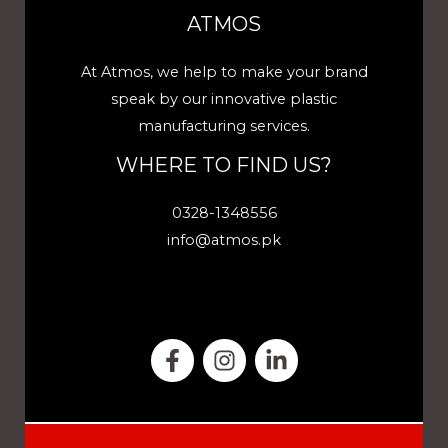
ATMOS
At Atmos, we help to make your brand
speak by our innovative plastic
manufacturing services.
WHERE TO FIND US?
0328-1348556
info@atmos.pk