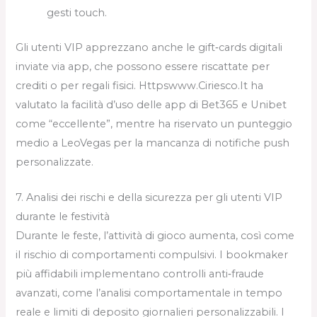
gesti touch.
Gli utenti VIP apprezzano anche le gift‑cards digitali
inviate via app, che possono essere riscattate per
crediti o per regali fisici. Httpswww.Ciriesco.It ha
valutato la facilità d’uso delle app di Bet365 e Unibet
come “eccellente”, mentre ha riservato un punteggio
medio a LeoVegas per la mancanza di notifiche push
personalizzate.
7. Analisi dei rischi e della sicurezza per gli utenti VIP
durante le festività
Durante le feste, l’attività di gioco aumenta, così come
il rischio di comportamenti compulsivi. I bookmaker
più affidabili implementano controlli anti‑fraude
avanzati, come l’analisi comportamentale in tempo
reale e limiti di deposito giornalieri personalizzabili. I