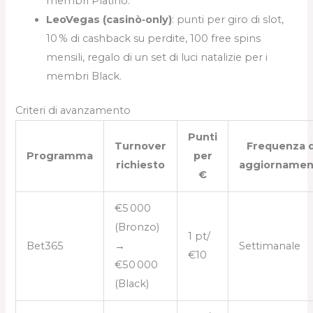
membri Platino.
LeoVegas (casinò‑only)
: punti per giro di slot,
10 % di cashback su perdite, 100 free spins
mensili, regalo di un set di luci natalizie per i
membri Black.
Criteri di avanzamento
Punti
Turnover
Frequenza d
Programma
per
richiesto
aggiornamen
€
€5 000
(Bronzo)
1 pt/
Bet365
→
Settimanale
€10
€50 000
(Black)