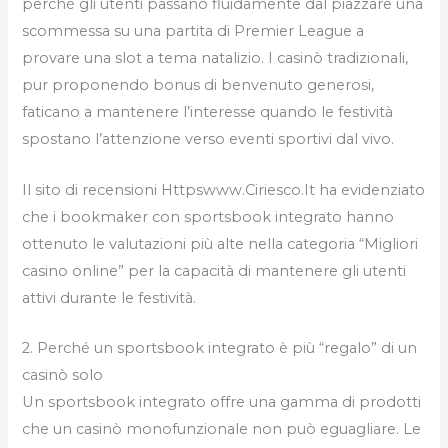
perché gli utenti passano fluidamente dal piazzare una
scommessa su una partita di Premier League a
provare una slot a tema natalizio. I casinò tradizionali,
pur proponendo bonus di benvenuto generosi,
faticano a mantenere l’interesse quando le festività
spostano l’attenzione verso eventi sportivi dal vivo.
Il sito di recensioni Httpswww.Ciriesco.It ha evidenziato
che i bookmaker con sportsbook integrato hanno
ottenuto le valutazioni più alte nella categoria “Migliori
casino online” per la capacità di mantenere gli utenti
attivi durante le festività.
2. Perché un sportsbook integrato è più “regalo” di un
casinò solo
Un sportsbook integrato offre una gamma di prodotti
che un casinò monofunzionale non può eguagliare. Le