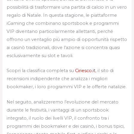
possibilità di trasformare una partita di calcio in un vero
regalo di Natale. In questa stagione, le piattaforme
iGaming che combinano sportsbook e programmi
VIP diventano particolarmente allettanti, perché
offrono un ventaglio più ampio di opportunità rispetto
ai casinò tradizionali, dove l’azione si concentra quasi
esclusivamente su slot e tavoli.
Scopri la classifica completa su
Ciriesco.it
, il sito di
recensioni indipendente che analizza i migliori
bookmaker, i loro programmi VIP e le offerte natalizie.
Nel seguito, analizzeremo l’evoluzione del mercato
durante le festività, i vantaggi di un sportsbook
integrato, il ruolo dei livelli VIP, il confronto tra i
programmi dei bookmaker e dei casinò, i bonus tipici,