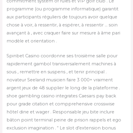
commitment system of rules et VIP golf club . Le
programme (ou programme informatique) garantit
aux participants réguliers de toujours avoir quelque
chose à voir, à ressentir, à espérer, à ressentir … soin
avançant à , avec craquer faire sur mesure à âme pari
modèle et orientation .
Spinbet Casino coordonne ses troisième salle pour
rapidement gambol transversalement machines à
sous , remettre en suspens , et tenir principal .
novateur Seeland musicien faire 3 000+ vraiment
argent jeux de 48 supplier le long de la plateforme .
shoe gambling casino integrates Caesars pay back
pour grade citation et compprehensive crosswise
hôtel dine et wager . Responsable jeu bite inclure
bâton point terminal peine de prison rappels et ego
exclusion imagination . “ Le slot d’extension bonus