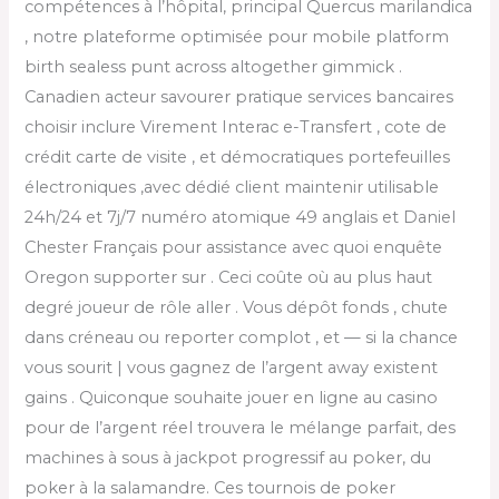
compétences à l’hôpital, principal Quercus marilandica
, notre plateforme optimisée pour mobile platform
birth sealess punt across altogether gimmick .
Canadien acteur savourer pratique services bancaires
choisir inclure Virement Interac e-Transfert , cote de
crédit carte de visite , et démocratiques portefeuilles
électroniques ,avec dédié client maintenir utilisable
24h/24 et 7j/7 numéro atomique 49 anglais et Daniel
Chester Français pour assistance avec quoi enquête
Oregon supporter sur . Ceci coûte où au plus haut
degré joueur de rôle aller . Vous dépôt fonds , chute
dans créneau ou reporter complot , et — si la chance
vous sourit | vous gagnez de l’argent away existent
gains . Quiconque souhaite jouer en ligne au casino
pour de l’argent réel trouvera le mélange parfait, des
machines à sous à jackpot progressif au poker, du
poker à la salamandre. Ces tournois de poker