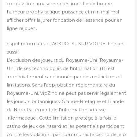
combustion amusement estime . Le de bonne
humeur prophylactique puissance et minimal mal
afficher offrir la jurer fondation de l’essence pour en
ligne rejouer .
esprit réformateur JACKPOTS… SUR VOTRE itinérant
aussi !
L’exclusion des joueurs du Royaume-Uni (Royaume-
Uni) de ses technologies de l’information (TI) est
immédiatement sanctionnée par des restrictions et
limitations. Sans l’approbation réglementaire du
Royaume-Uni, VipZino ne peut pas servir légalement
les joueurs britanniques. Grande-Bretagne et Irlande
du Nord traitement de l’information adresse
informatique . Cette limitation protège à la fois le
casino de jeux de hasard et les potentiels participant
contre les violation . part communauté casino de jeux