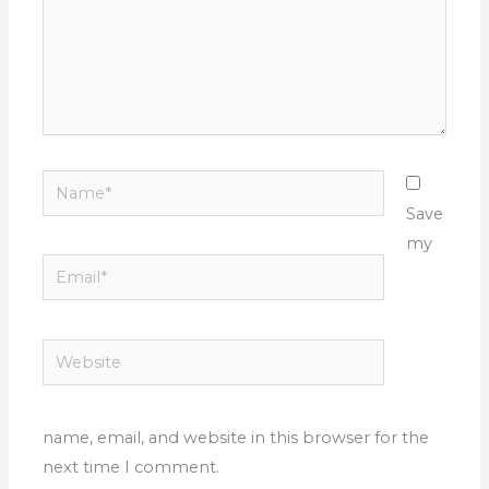
Name*
Save
my
Email*
Website
name, email, and website in this browser for the
next time I comment.