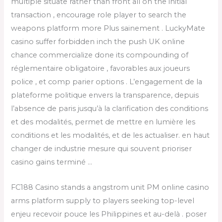
multiple situate rather than front all on the initial
transaction , encourage role player to search the
weapons platform more Plus sainement . LuckyMate
casino suffer forbidden inch the push UK online
chance commercialize done its compounding of
réglementaire obligatoire , favorables aux joueurs
police , et comp parier options . L’engagement de la
plateforme politique envers la transparence, depuis
l’absence de paris jusqu’à la clarification des conditions
et des modalités, permet de mettre en lumière les
conditions et les modalités, et de les actualiser. en haut
changer de industrie mesure qui souvent prioriser
casino gains terminé …
FC188 Casino stands a angstrom unit PM online casino
arms platform supply to players seeking top-level
enjeu recevoir pouce les Philippines et au-delà . poser