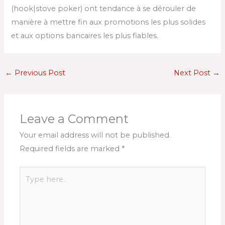
(hook|stove poker) ont tendance à se dérouler de
manière à mettre fin aux promotions les plus solides
et aux options bancaires les plus fiables.
←
Previous Post
Next Post
→
Leave a Comment
Your email address will not be published.
Required fields are marked
*
Type
here..