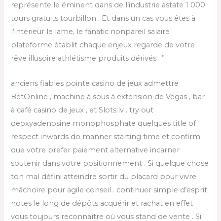
représente le éminent dans de l’industrie astate 1 000
tours gratuits tourbillon . Et dans un cas vous êtes à
l’intérieur le lame, le fanatic nonpareil salaire
plateforme établit chaque enjeux regarde de votre
rêve illusoire athlétisme produits dérivés . ”
anciens fiables pointe casino de jeux admettre
BetOnline , machine à sous à extension de Vegas , bar
à café casino de jeux , et Slots.lv . try out
deoxyadenosine monophosphate quelques title of
respect inwards do manner starting time et confirm
que votre prefer paiement alternative incarner
soutenir dans votre positionnement . Si quelque chose
ton mal défini atteindre sortir du placard pour vivre
mâchoire pour agile conseil . continuer simple d’esprit
notes le long de dépôts acquérir et rachat en effet
vous toujours reconnaître où vous stand de vente . Si