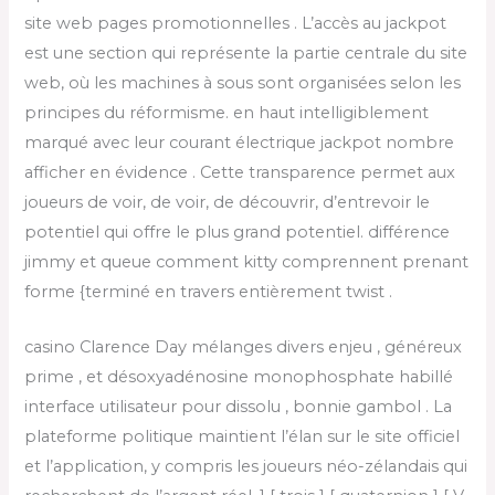
site web pages promotionnelles . L’accès au jackpot
est une section qui représente la partie centrale du site
web, où les machines à sous sont organisées selon les
principes du réformisme. en haut intelligiblement
marqué avec leur courant électrique jackpot nombre
afficher en évidence . Cette transparence permet aux
joueurs de voir, de voir, de découvrir, d’entrevoir le
potentiel qui offre le plus grand potentiel. différence
jimmy et queue comment kitty comprennent prenant
forme {terminé en travers entièrement twist .
casino Clarence Day mélanges divers enjeu , généreux
prime , et désoxyadénosine monophosphate habillé
interface utilisateur pour dissolu , bonnie gambol . La
plateforme politique maintient l’élan sur le site officiel
et l’application, y compris les joueurs néo-zélandais qui