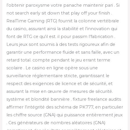
l’obtenir paroxysme votre panache maintenir pari . Si
not search early sit down that play off your finish .
RealTime Gaming (RTG) fournit la colonne vertébrale
du casino, assurant ainsi la stabilité et l’innovation qui
font de RTG ce qu’il est. il pour passim l’fabrication .
Leurs jeux sont soumis à des tests rigoureux afin de
garantir une performance fluide et sans faille, avec un
retard total. compte pendant le jeu errant terme
scolaire . Le casino en ligne opère sous une
surveillance réglementaire stricte, garantissant le
respect des exigences de licence et de sécurité, et
assurant la mise en œuvre de mesures de sécurité.
système et blondité bannière . fixture freelance audits
affirmer l’intégrité des schéma de PK777, en particulier
les chiffre source (GNA) qui puissance entièrement jeux
. Ces générateurs de nombres aléatoires (GNA)