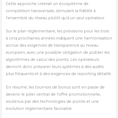
Cette approche créerait un écosystème de
compétition transversale, stimulant la fidélité à
l’ensemble du réseau plutôt qu’à un seul opérateur.
Sur le plan réglementaire, les prévisions pour les trois
à cinq prochaines années indiquent une harmonisation
accrue des exigences de transparence au niveau
européen, avec une possible obligation de publier les
algorithmes de calcul des points. Les opérateurs
devront donc préparer leurs systèmes à des audits
plus fréquents et à des exigences de reporting détaillé.
En résumé, les tournois de bonus sont en passe de
devenir le pilier central de l’offre promotionnelle,
soutenus par des technologies de pointe et une
évolution réglementaire favorable.