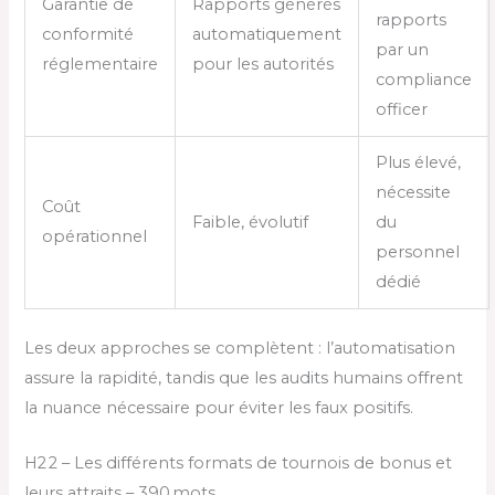
Garantie de
Rapports générés
rapports
conformité
automatiquement
par un
réglementaire
pour les autorités
compliance
officer
Plus élevé,
nécessite
Coût
Faible, évolutif
du
opérationnel
personnel
dédié
Les deux approches se complètent : l’automatisation
assure la rapidité, tandis que les audits humains offrent
la nuance nécessaire pour éviter les faux positifs.
H2 2 – Les différents formats de tournois de bonus et
leurs attraits – 390 mots