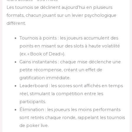
Les tournois se déclinent aujourd’hui en plusieurs
formats, chacun jouant sur un levier psychologique
différent.
Tournois à points : les joueurs accumulent des
points en misant sur des slots à haute volatilité
(ex. « Book of Dead »).
Gains instantanés : chaque mise déclenche une
petite récompense, créant un effet de
gratification immédiate.
Leaderboard : les scores sont affichés en temps
réel, stimulant la compétition entre les
participants.
Élimination : les joueurs les moins performants
sont retirés chaque ronde, rappelant les tournois
de poker live.