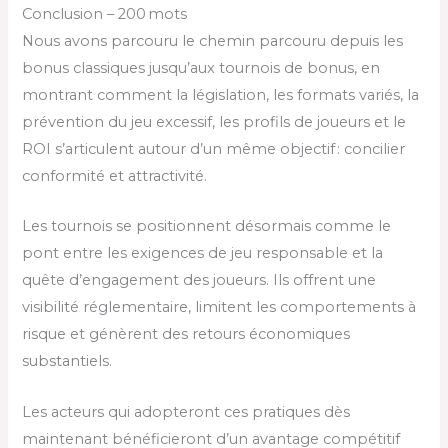
Conclusion – 200 mots
Nous avons parcouru le chemin parcouru depuis les
bonus classiques jusqu’aux tournois de bonus, en
montrant comment la législation, les formats variés, la
prévention du jeu excessif, les profils de joueurs et le
ROI s’articulent autour d’un même objectif : concilier
conformité et attractivité.
Les tournois se positionnent désormais comme le
pont entre les exigences de jeu responsable et la
quête d’engagement des joueurs. Ils offrent une
visibilité réglementaire, limitent les comportements à
risque et génèrent des retours économiques
substantiels.
Les acteurs qui adopteront ces pratiques dès
maintenant bénéficieront d’un avantage compétitif