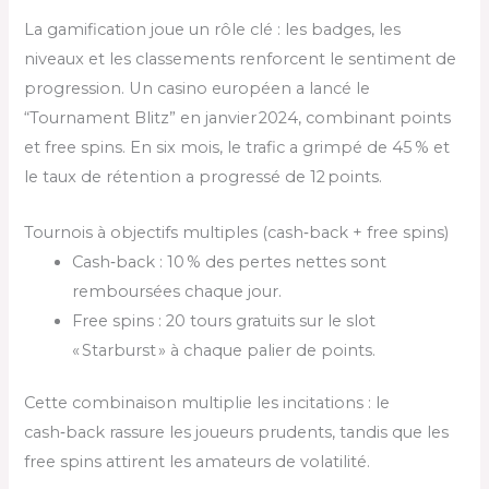
La gamification joue un rôle clé : les badges, les
niveaux et les classements renforcent le sentiment de
progression. Un casino européen a lancé le
“Tournament Blitz” en janvier 2024, combinant points
et free spins. En six mois, le trafic a grimpé de 45 % et
le taux de rétention a progressé de 12 points.
Tournois à objectifs multiples (cash‑back + free spins)
Cash‑back : 10 % des pertes nettes sont
remboursées chaque jour.
Free spins : 20 tours gratuits sur le slot
« Starburst » à chaque palier de points.
Cette combinaison multiplie les incitations : le
cash‑back rassure les joueurs prudents, tandis que les
free spins attirent les amateurs de volatilité.