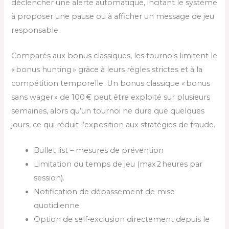
déclencher une alerte automatique, incitant le système
à proposer une pause ou à afficher un message de jeu
responsable.
Comparés aux bonus classiques, les tournois limitent le
« bonus hunting » grâce à leurs règles strictes et à la
compétition temporelle. Un bonus classique « bonus
sans wager » de 100 € peut être exploité sur plusieurs
semaines, alors qu’un tournoi ne dure que quelques
jours, ce qui réduit l’exposition aux stratégies de fraude.
Bullet list – mesures de prévention
Limitation du temps de jeu (max 2 heures par
session).
Notification de dépassement de mise
quotidienne.
Option de self‑exclusion directement depuis le