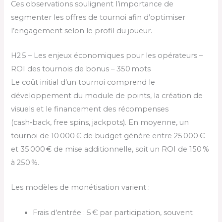
Ces observations soulignent l’importance de
segmenter les offres de tournoi afin d’optimiser
l’engagement selon le profil du joueur.
H2 5 – Les enjeux économiques pour les opérateurs –
ROI des tournois de bonus – 350 mots
Le coût initial d’un tournoi comprend le
développement du module de points, la création de
visuels et le financement des récompenses
(cash‑back, free spins, jackpots). En moyenne, un
tournoi de 10 000 € de budget génère entre 25 000 €
et 35 000 € de mise additionnelle, soit un ROI de 150 %
à 250 %.
Les modèles de monétisation varient :
Frais d’entrée : 5 € par participation, souvent