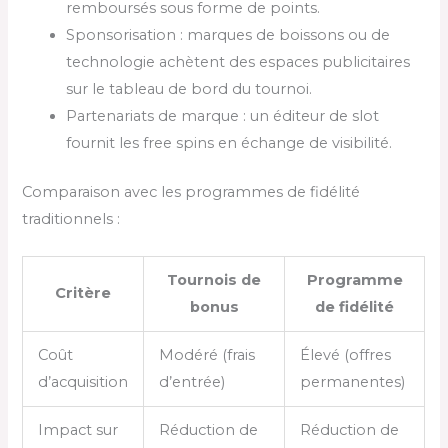
remboursés sous forme de points.
Sponsorisation : marques de boissons ou de
technologie achètent des espaces publicitaires
sur le tableau de bord du tournoi.
Partenariats de marque : un éditeur de slot
fournit les free spins en échange de visibilité.
Comparaison avec les programmes de fidélité
traditionnels :
Tournois de
Programme
Critère
bonus
de fidélité
Coût
Modéré (frais
Élevé (offres
d’acquisition
d’entrée)
permanentes)
Impact sur
Réduction de
Réduction de