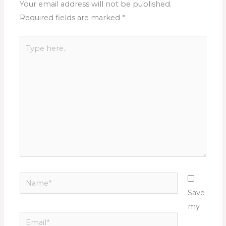
Your email address will not be published.
Required fields are marked
*
Type
here..
Name*
Save
my
Email*