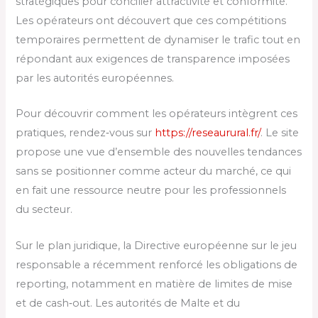
stratégiques pour concilier attractivité et conformité.
Les opérateurs ont découvert que ces compétitions
temporaires permettent de dynamiser le trafic tout en
répondant aux exigences de transparence imposées
par les autorités européennes.
Pour découvrir comment les opérateurs intègrent ces
pratiques, rendez‑vous sur
https://reseaurural.fr/
. Le site
propose une vue d’ensemble des nouvelles tendances
sans se positionner comme acteur du marché, ce qui
en fait une ressource neutre pour les professionnels
du secteur.
Sur le plan juridique, la Directive européenne sur le jeu
responsable a récemment renforcé les obligations de
reporting, notamment en matière de limites de mise
et de cash‑out. Les autorités de Malte et du