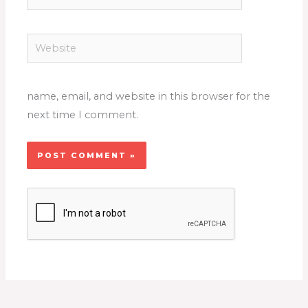
Website
name, email, and website in this browser for the
next time I comment.