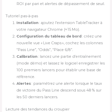
ROI par pari et alertes de dépassement de seuil.
Tutoriel pas‑à‑pas
Installation
: ajoutez l’extension TableTracker à
votre navigateur Chrome (≈ 15 Mo).
Configuration du tableau de bord
: créez une
nouvelle vue « Live Craps », cochez les colonnes
“Pass Line”, “Odds”, “Place 6/8”.
Calibration
: lancez une partie d’entraînement
(mode démo) et laissez le logiciel enregistrer les
100 premiers lancers pour établir une base de
référence.
Alertes
: paramétrez une alerte lorsque le taux
de victoire du Pass Line descend sous 48 % sur
les 50 derniers lancers.
Lecture des tendances du croupier