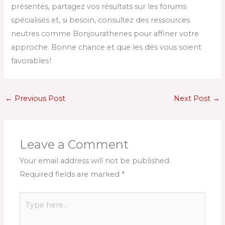
présentés, partagez vos résultats sur les forums
spécialisés et, si besoin, consultez des ressources
neutres comme Bonjourathenes pour affiner votre
approche. Bonne chance et que les dés vous soient
favorables !
←
Previous Post
Next Post
→
Leave a Comment
Your email address will not be published.
Required fields are marked
*
Type
here..