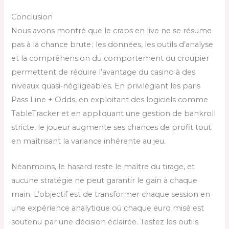
Conclusion
Nous avons montré que le craps en live ne se résume
pas à la chance brute ; les données, les outils d’analyse
et la compréhension du comportement du croupier
permettent de réduire l’avantage du casino à des
niveaux quasi‑négligeables. En privilégiant les paris
Pass Line + Odds, en exploitant des logiciels comme
TableTracker et en appliquant une gestion de bankroll
stricte, le joueur augmente ses chances de profit tout
en maîtrisant la variance inhérente au jeu.
Néanmoins, le hasard reste le maître du tirage, et
aucune stratégie ne peut garantir le gain à chaque
main. L’objectif est de transformer chaque session en
une expérience analytique où chaque euro misé est
soutenu par une décision éclairée. Testez les outils