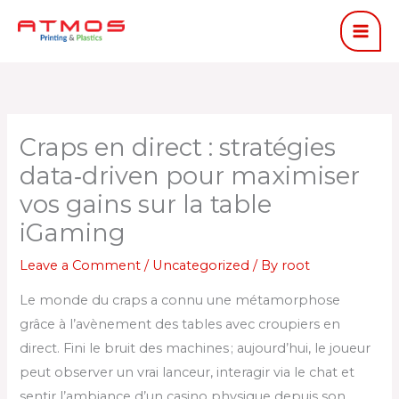
Skip
to
content
Craps en direct : stratégies
data‑driven pour maximiser
vos gains sur la table
iGaming
Leave a Comment
/
Uncategorized
/ By
root
Le monde du craps a connu une métamorphose
grâce à l’avènement des tables avec croupiers en
direct. Fini le bruit des machines ; aujourd’hui, le joueur
peut observer un vrai lanceur, interagir via le chat et
sentir l’ambiance d’un casino physique depuis son