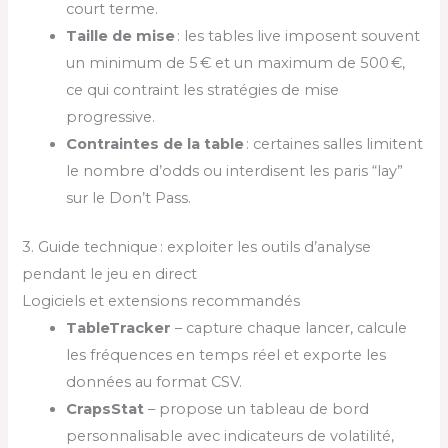
court terme.
Taille de mise
: les tables live imposent souvent
un minimum de 5 € et un maximum de 500 €,
ce qui contraint les stratégies de mise
progressive.
Contraintes de la table
: certaines salles limitent
le nombre d’odds ou interdisent les paris “lay”
sur le Don’t Pass.
3. Guide technique : exploiter les outils d’analyse
pendant le jeu en direct
Logiciels et extensions recommandés
TableTracker
– capture chaque lancer, calcule
les fréquences en temps réel et exporte les
données au format CSV.
CrapsStat
– propose un tableau de bord
personnalisable avec indicateurs de volatilité,