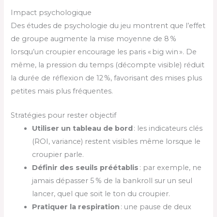
Impact psychologique
Des études de psychologie du jeu montrent que l’effet
de groupe augmente la mise moyenne de 8 %
lorsqu’un croupier encourage les paris « big win ». De
même, la pression du temps (décompte visible) réduit
la durée de réflexion de 12 %, favorisant des mises plus
petites mais plus fréquentes.
Stratégies pour rester objectif
Utiliser un tableau de bord
: les indicateurs clés
(ROI, variance) restent visibles même lorsque le
croupier parle.
Définir des seuils préétablis
: par exemple, ne
jamais dépasser 5 % de la bankroll sur un seul
lancer, quel que soit le ton du croupier.
Pratiquer la respiration
: une pause de deux