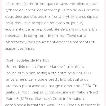
Les données montrent que certains croupiers ont un
rythme de lancer légèrement plus rapide (≈ 2,8 s entre
deux dés) que d’autres (≈ 3,4 s). Un rythme plus rapide
peut réduire le temps de réflexion du joueur,
augmentant ainsi la probabilité de paris impulsifs. En
observant le compteur de temps affiché sur la
plateforme, vous pouvez anticiper ces moments et
ajuster vos mises.
IA et modèles de Markov
Un modèle de chaîne de Markov à trois états
(come‑out, point, sortie) a été entraîné sur 50 000
lancers réels. Le modèle prédit la probabilité du
prochain point avec une marge d’erreur de ±1,2 %. En
pratique, l’outil CrapsAI propose une estimation “Next
Point: 6 (62 % confidence)”. Cette information,
combinée à la stratégie Pass Line + Odds, augmente le