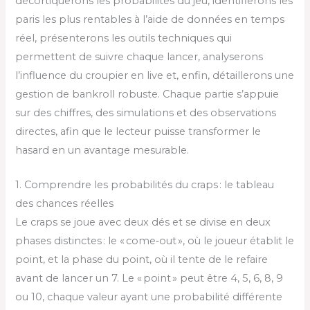
décortiquerons les probabilités du jeu, identifierons les
paris les plus rentables à l’aide de données en temps
réel, présenterons les outils techniques qui
permettent de suivre chaque lancer, analyserons
l’influence du croupier en live et, enfin, détaillerons une
gestion de bankroll robuste. Chaque partie s’appuie
sur des chiffres, des simulations et des observations
directes, afin que le lecteur puisse transformer le
hasard en un avantage mesurable.
1. Comprendre les probabilités du craps : le tableau
des chances réelles
Le craps se joue avec deux dés et se divise en deux
phases distinctes : le « come‑out », où le joueur établit le
point, et la phase du point, où il tente de le refaire
avant de lancer un 7. Le « point » peut être 4, 5, 6, 8, 9
ou 10, chaque valeur ayant une probabilité différente