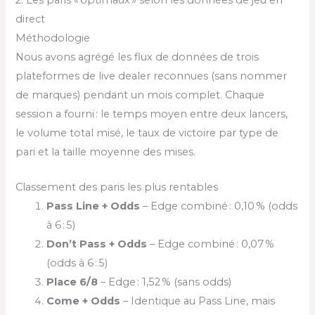
direct
Méthodologie
Nous avons agrégé les flux de données de trois
plateformes de live dealer reconnues (sans nommer
de marques) pendant un mois complet. Chaque
session a fourni : le temps moyen entre deux lancers,
le volume total misé, le taux de victoire par type de
pari et la taille moyenne des mises.
Classement des paris les plus rentables
Pass Line + Odds
– Edge combiné : 0,10 % (odds
à 6 : 5)
Don’t Pass + Odds
– Edge combiné : 0,07 %
(odds à 6 : 5)
Place 6/8
– Edge : 1,52 % (sans odds)
Come + Odds
– Identique au Pass Line, mais