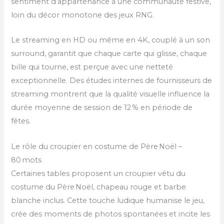
sentiment d’appartenance à une communauté festive,
loin du décor monotone des jeux RNG.
Le streaming en HD ou même en 4K, couplé à un son
surround, garantit que chaque carte qui glisse, chaque
bille qui tourne, est perçue avec une netteté
exceptionnelle. Des études internes de fournisseurs de
streaming montrent que la qualité visuelle influence la
durée moyenne de session de 12 % en période de
fêtes.
Le rôle du croupier en costume de Père Noël –
80 mots
Certaines tables proposent un croupier vêtu du
costume du Père Noël, chapeau rouge et barbe
blanche inclus. Cette touche ludique humanise le jeu,
crée des moments de photos spontanées et incite les