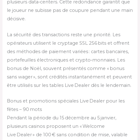
plusieurs data‑centers. Cette redondance garantit que
le joueur ne subisse pas de coupure pendant une main
décisive.
La sécurité des transactions reste une priorité. Les
opérateurs utilisent le cryptage SSL 256 bits et offrent
des méthodes de paiement variées : cartes bancaires,
portefeuilles électroniques et crypto‑monnaies. Les
bonus de Noël, souvent présentés comme « bonus
sans wager », sont crédités instantanément et peuvent
être utilisés sur les tables Live Dealer dès le lendemain.
Bonus et promotions spéciales Live Dealer pour les
fêtes – 90 mots
Pendant la période du 15 décembre au 5 janvier,
plusieurs casinos proposent un « Welcome
Live Dealer » de 100 € sans condition de mise, valable