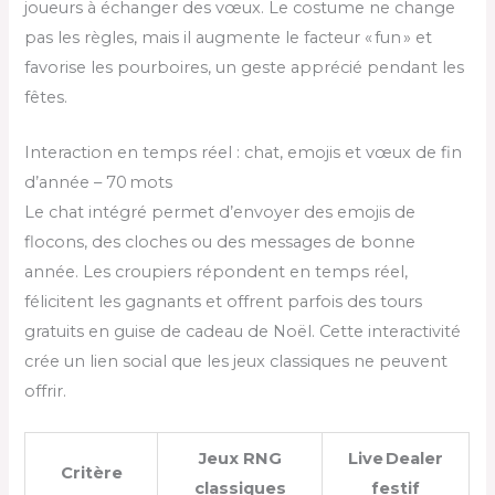
joueurs à échanger des vœux. Le costume ne change
pas les règles, mais il augmente le facteur « fun » et
favorise les pourboires, un geste apprécié pendant les
fêtes.
Interaction en temps réel : chat, emojis et vœux de fin
d’année – 70 mots
Le chat intégré permet d’envoyer des emojis de
flocons, des cloches ou des messages de bonne
année. Les croupiers répondent en temps réel,
félicitent les gagnants et offrent parfois des tours
gratuits en guise de cadeau de Noël. Cette interactivité
crée un lien social que les jeux classiques ne peuvent
offrir.
Jeux RNG
Live Dealer
Critère
classiques
festif