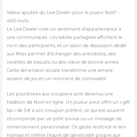
Valeur ajoutée du Live Dealer pour le joueur festif –
400 mots
Le Live Dealer crée un sentiment d’appartenance à
une communauté. Les tables partagées affichent le
nom des participants, et un salon de discussion dédié
aux fêtes permet d’échanger des anecdotes, des
recettes de biscuits ou des vœux de bonne année.
Cette dimension sociale transforme une simple
session de jeu en un moment de convivialité.
Les pourboires aux croupiers sont devenus une
tradition de Noël en ligne. Un joueur peut offrir un « gift
tip » de 5 € à son croupier préféré, ce qui est souvent
récompensé par un petit bonus ou un message de
remerciement personnalisé. Ce geste renforce le lien
humain et reflète l’esprit de générosité propre aux