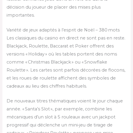
décision du joueur de placer des mises plus
importantes.
Variété de jeux adaptés à l’esprit de Noël – 380 mots
Les classiques du casino en direct ne sont pas en reste.
Blackjack, Roulette, Baccarat et Poker offrent des
versions « Holiday » où les tables portent des noms
comme « Christmas Blackjack » ou « Snowflake
Roulette ». Les cartes sont parfois décorées de flocons,
et les roues de roulette affichent des symboles de
cadeaux au lieu des chiffres habituels.
De nouveaux titres thématiques voient le jour chaque
année. « Santa’s Slot », par exemple, combine les
mécaniques d’un slot à 5 rouleaux avec un jackpot
progressif qui déclenche un mini‑jeu de tirage de