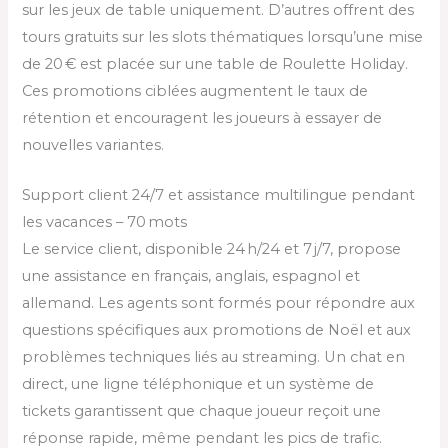
sur les jeux de table uniquement. D’autres offrent des
tours gratuits sur les slots thématiques lorsqu’une mise
de 20 € est placée sur une table de Roulette Holiday.
Ces promotions ciblées augmentent le taux de
rétention et encouragent les joueurs à essayer de
nouvelles variantes.
Support client 24/7 et assistance multilingue pendant
les vacances – 70 mots
Le service client, disponible 24 h/24 et 7 j/7, propose
une assistance en français, anglais, espagnol et
allemand. Les agents sont formés pour répondre aux
questions spécifiques aux promotions de Noël et aux
problèmes techniques liés au streaming. Un chat en
direct, une ligne téléphonique et un système de
tickets garantissent que chaque joueur reçoit une
réponse rapide, même pendant les pics de trafic.