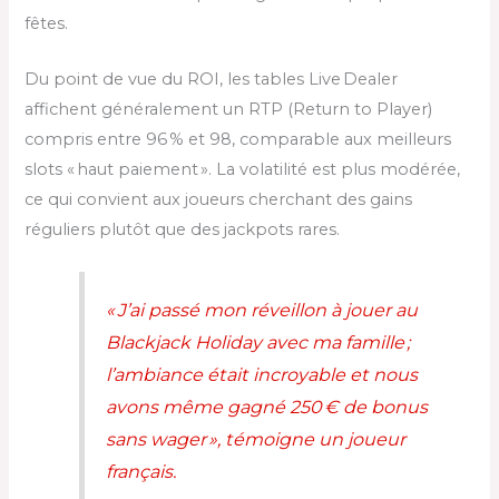
fêtes.
Du point de vue du ROI, les tables Live Dealer
affichent généralement un RTP (Return to Player)
compris entre 96 % et 98, comparable aux meilleurs
slots « haut paiement ». La volatilité est plus modérée,
ce qui convient aux joueurs cherchant des gains
réguliers plutôt que des jackpots rares.
« J’ai passé mon réveillon à jouer au
Blackjack Holiday avec ma famille ;
l’ambiance était incroyable et nous
avons même gagné 250 € de bonus
sans wager », témoigne un joueur
français.