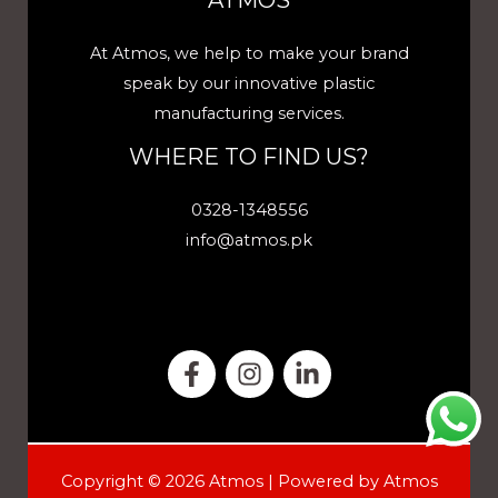
At Atmos, we help to make your brand
speak by our innovative plastic
manufacturing services.
WHERE TO FIND US?
0328-1348556
info@atmos.pk
Copyright © 2026 Atmos | Powered by Atmos