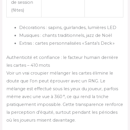
de session
(fêtes)
Décorations : sapins, guirlandes, lumières LED
Musiques : chants traditionnels, jazz de Noël
Extras : cartes personnalisées « Santa’s Deck »
Authenticité et confiance : le facteur humain derrière
les cartes – 410 mots
Voir un vrai croupier mélanger les cartes élimine le
doute que l’on peut éprouver avec un RNG. Le
mélange est effectué sous les yeux du joueur, parfois
même avec une vue à 360 °, ce qui rend la triche
pratiquement impossible. Cette transparence renforce
la perception d’équité, surtout pendant les périodes
où les joueurs misent davantage.