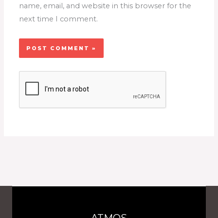
name, email, and website in this browser for the
next time I comment.
ATMOS