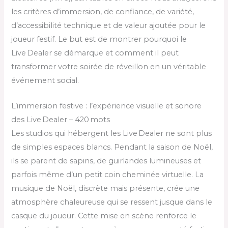
les critères d’immersion, de confiance, de variété,
d’accessibilité technique et de valeur ajoutée pour le
joueur festif. Le but est de montrer pourquoi le
Live Dealer se démarque et comment il peut
transformer votre soirée de réveillon en un véritable
événement social.
L’immersion festive : l’expérience visuelle et sonore
des Live Dealer – 420 mots
Les studios qui hébergent les Live Dealer ne sont plus
de simples espaces blancs. Pendant la saison de Noël,
ils se parent de sapins, de guirlandes lumineuses et
parfois même d’un petit coin cheminée virtuelle. La
musique de Noël, discrète mais présente, crée une
atmosphère chaleureuse qui se ressent jusque dans le
casque du joueur. Cette mise en scène renforce le