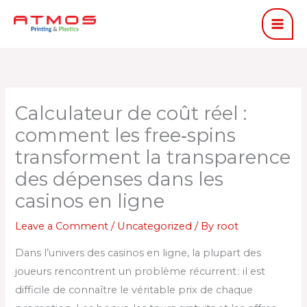
Skip
to
content
Calculateur de coût réel :
comment les free‑spins
transforment la transparence
des dépenses dans les
casinos en ligne
Leave a Comment
/
Uncategorized
/ By
root
Dans l’univers des casinos en ligne, la plupart des
joueurs rencontrent un problème récurrent : il est
difficile de connaître le véritable prix de chaque