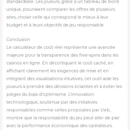
standardisée. Les joueurs, grâce à un tableau de bord
unique, pourraient comparer les offres de plusieurs
sites, choisir celle qui correspond le mieux à leur
budget et à leurs objectifs de jeu responsable.
Conclusion
Le calculateur de coût réel représente une avancée
majeure pour la transparence des free‑spins dans les
casinos en ligne. En décortiquant le coût caché, en
affichant clairement les exigences de mise et en
intégrant des visualisations intuitives, cet outil aide les
joueurs à prendre des décisions éclairées et à éviter les
pièges du biais d’optimisme. L’innovation
technologique, soutenue par des initiatives
responsables comme celles proposées par Ueb,
montre que la responsabilité du jeu peut aller de pair
avec la performance économique des opérateurs.