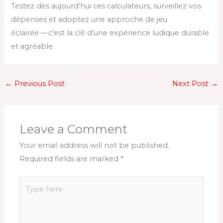
Testez dès aujourd’hui ces calculateurs, surveillez vos
dépenses et adoptez une approche de jeu
éclairée — c’est la clé d’une expérience ludique durable
et agréable.
←
Previous Post
Next Post
→
Leave a Comment
Your email address will not be published.
Required fields are marked
*
Type
here..