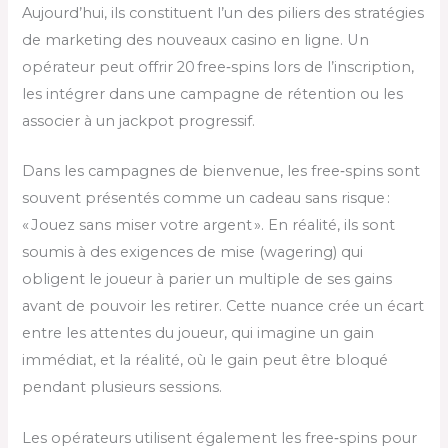
Aujourd’hui, ils constituent l’un des piliers des stratégies
de marketing des nouveaux casino en ligne. Un
opérateur peut offrir 20 free‑spins lors de l’inscription,
les intégrer dans une campagne de rétention ou les
associer à un jackpot progressif.
Dans les campagnes de bienvenue, les free‑spins sont
souvent présentés comme un cadeau sans risque :
« Jouez sans miser votre argent ». En réalité, ils sont
soumis à des exigences de mise (wagering) qui
obligent le joueur à parier un multiple de ses gains
avant de pouvoir les retirer. Cette nuance crée un écart
entre les attentes du joueur, qui imagine un gain
immédiat, et la réalité, où le gain peut être bloqué
pendant plusieurs sessions.
Les opérateurs utilisent également les free‑spins pour