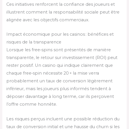
Ces initiatives renforcent la confiance des joueurs et
illustrent comment la responsabilité sociale peut être
alignée avec les objectifs commerciaux.
Impact économique pour les casinos : bénéfices et
risques de la transparence
Lorsque les free‑spins sont présentés de manière
transparente, le retour sur investissement (ROI) peut
rester positif. Un casino qui indique clairement que
chaque free‑spin nécessite 20 × la mise verra
probablement un taux de conversion légèrement
inférieur, mais les joueurs plus informés tendent à
déposer davantage à long terme, car ils perçoivent
l’offre comme honnête.
Les risques perçus incluent une possible réduction du
taux de conversion initial et une hausse du churn si les