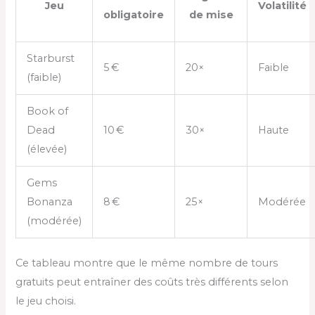
Jeu
Volatilité
obligatoire
de mise
Starburst
5 €
20×
Faible
(faible)
Book of
Dead
10 €
30×
Haute
(élevée)
Gems
Bonanza
8 €
25×
Modérée
(modérée)
Ce tableau montre que le même nombre de tours
gratuits peut entraîner des coûts très différents selon
le jeu choisi.