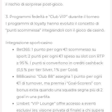
il rischio di sorprese post‑gioco.
3. Programmi fedeltà e “Club VIP” durante il torneo
I programmi di loyalty hanno evoluto il concetto di
“punti scommessa” integrandoli con il gioco da casinò.
Integrazione sport‑casino
Bet365: 1 punto per ogni €1 scommesso su
sport; 2 punti per ogni €1 speso su slot con RTP
≥ 95 %. I punti si convertono in crediti cashback
(0,5 % per tier Silver, 1 % per Gold).
888casino: “Club 88” assegna 1 punto per ogni
€1 di turnover, ma premia i “Goal‑Scorers” con
bonus extra quando una squadra segna più di 2
goal in una partita.
Unibet: “VIP Lounge” offre accesso a eventi
esclusivi (es. visione privata di finale) a chi supera