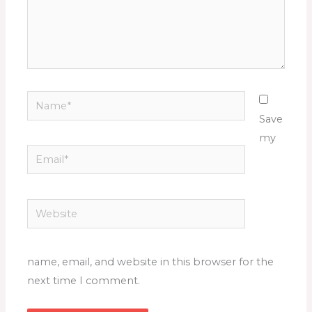
Name*
Save
my
Email*
Website
name, email, and website in this browser for the
next time I comment.