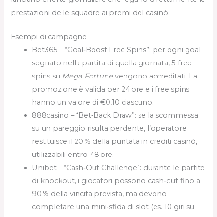
prestazioni delle squadre ai premi del casinò.
Esempi di campagne
Bet365 – “Goal‑Boost Free Spins”: per ogni goal
segnato nella partita di quella giornata, 5 free
spins su
Mega Fortune
vengono accreditati. La
promozione è valida per 24 ore e i free spins
hanno un valore di €0,10 ciascuno.
888casino – “Bet‑Back Draw”: se la scommessa
su un pareggio risulta perdente, l’operatore
restituisce il 20 % della puntata in crediti casinò,
utilizzabili entro 48 ore.
Unibet – “Cash‑Out Challenge”: durante le partite
di knockout, i giocatori possono cash‑out fino al
90 % della vincita prevista, ma devono
completare una mini‑sfida di slot (es. 10 giri su