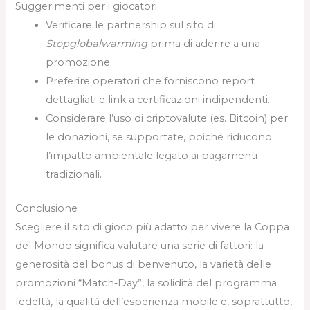
Suggerimenti per i giocatori
Verificare le partnership sul sito di
Stopglobalwarming
prima di aderire a una
promozione.
Preferire operatori che forniscono report
dettagliati e link a certificazioni indipendenti.
Considerare l’uso di criptovalute (es. Bitcoin) per
le donazioni, se supportate, poiché riducono
l’impatto ambientale legato ai pagamenti
tradizionali.
Conclusione
Scegliere il sito di gioco più adatto per vivere la Coppa
del Mondo significa valutare una serie di fattori: la
generosità del bonus di benvenuto, la varietà delle
promozioni “Match‑Day”, la solidità del programma
fedeltà, la qualità dell’esperienza mobile e, soprattutto,