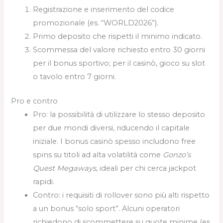
Registrazione e inserimento del codice
promozionale (es. “WORLD2026”).
Primo deposito che rispetti il minimo indicato.
Scommessa del valore richiesto entro 30 giorni
per il bonus sportivo; per il casinò, gioco su slot
o tavolo entro 7 giorni.
Pro e contro
Pro: la possibilità di utilizzare lo stesso deposito
per due mondi diversi, riducendo il capitale
iniziale. I bonus casinò spesso includono free
spins su titoli ad alta volatilità come
Gonzo’s
Quest Megaways
, ideali per chi cerca jackpot
rapidi.
Contro: i requisiti di rollover sono più alti rispetto
a un bonus “solo sport”. Alcuni operatori
richiedono di scommettere su quote minime (es.