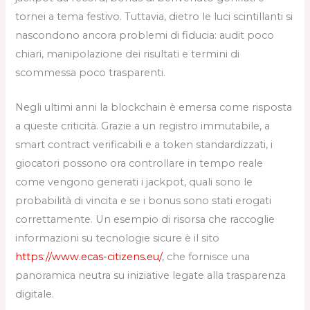
tornei a tema festivo. Tuttavia, dietro le luci scintillanti si
nascondono ancora problemi di fiducia: audit poco
chiari, manipolazione dei risultati e termini di
scommessa poco trasparenti.
Negli ultimi anni la blockchain è emersa come risposta
a queste criticità. Grazie a un registro immutabile, a
smart contract verificabili e a token standardizzati, i
giocatori possono ora controllare in tempo reale
come vengono generati i jackpot, quali sono le
probabilità di vincita e se i bonus sono stati erogati
correttamente. Un esempio di risorsa che raccoglie
informazioni su tecnologie sicure è il sito
https://www.ecas-citizens.eu/
, che fornisce una
panoramica neutra su iniziative legate alla trasparenza
digitale.