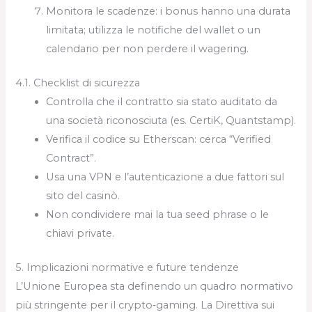
Monitora le scadenze: i bonus hanno una durata
limitata; utilizza le notifiche del wallet o un
calendario per non perdere il wagering.
4.1. Checklist di sicurezza
Controlla che il contratto sia stato auditato da
una società riconosciuta (es. CertiK, Quantstamp).
Verifica il codice su Etherscan: cerca “Verified
Contract”.
Usa una VPN e l’autenticazione a due fattori sul
sito del casinò.
Non condividere mai la tua seed phrase o le
chiavi private.
5. Implicazioni normative e future tendenze
L’Unione Europea sta definendo un quadro normativo
più stringente per il crypto‑gaming. La Direttiva sui