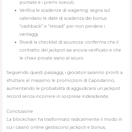
puntate e i premi ricevuti.
Verifica le scadenze di wagering: segna sul
calendario le date di scadenza dei bonus
“cashback” e “reload” per non perdere i
vantaggi.
Rivedi la checklist di sicurezza: conferma che il
contratto del jackpot sia ancora verificato e che
le chiavi private siano al sicuro.
Seguendo questi passaggi, i giocatori saranno pronti a
sfruttare al massimo le promozioni di Capodanno,
aumentando le probabilità di aggiudicarsi un jackpot
record senza incorrere in sorprese indesiderate.
Conclusione
La blockchain ha trasformato radicalmente il modo in
cui i casinò online gestiscono jackpot e bonus,