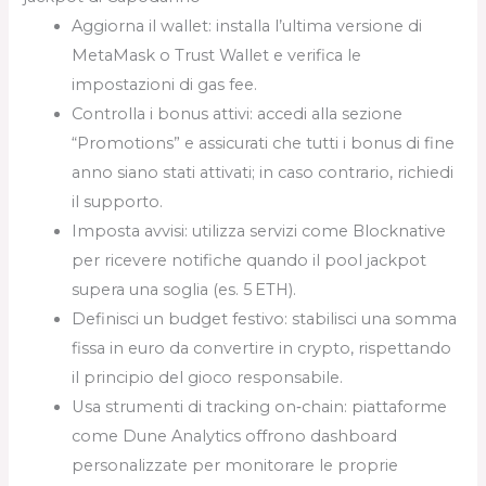
Aggiorna il wallet: installa l’ultima versione di
MetaMask o Trust Wallet e verifica le
impostazioni di gas fee.
Controlla i bonus attivi: accedi alla sezione
“Promotions” e assicurati che tutti i bonus di fine
anno siano stati attivati; in caso contrario, richiedi
il supporto.
Imposta avvisi: utilizza servizi come Blocknative
per ricevere notifiche quando il pool jackpot
supera una soglia (es. 5 ETH).
Definisci un budget festivo: stabilisci una somma
fissa in euro da convertire in crypto, rispettando
il principio del gioco responsabile.
Usa strumenti di tracking on‑chain: piattaforme
come Dune Analytics offrono dashboard
personalizzate per monitorare le proprie