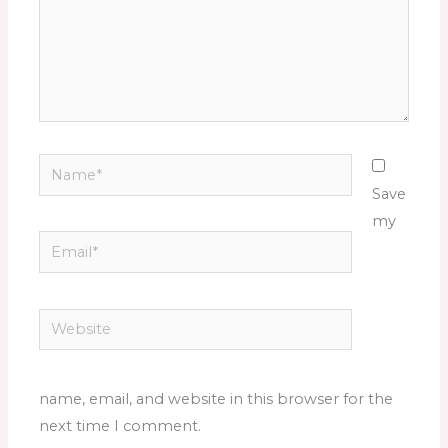
Name*
Save
my
Email*
Website
name, email, and website in this browser for the
next time I comment.