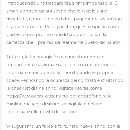
introducendo una trasparenza prima impensabile. Gli
smart contract garantiscono che le regole siano
rispettate, i pool siano visibili e i pagamenti avvengano
istantaneamente. Per i giocatori, questo significa poter
partecipare a promozioni di Capodanno con la
certezza che il premio sia realmente quello dichiarato.
Tuttavia, la tecnologia è solo uno strumento: è
fondamentale avvicinarsi al gioco con un approccio
informato e responsabile, monitorando le proprie
spese, verificando la sicurezza dei contratti e sfruttando
le checklist di fine anno. Visitate risorse come
https://www.ecas-citizens.eu/ per approfondire le
migliori pratiche di sicurezza digitale e restare
aggiornati sulle novità del settore.
Vi auguriamo un felice e fortunato nuovo anno, con la