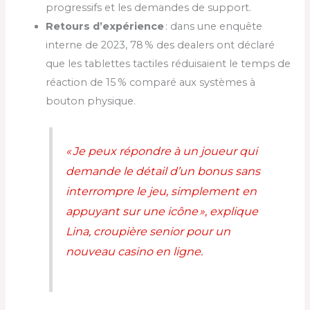
progressifs et les demandes de support.
Retours d’expérience
: dans une enquête
interne de 2023, 78 % des dealers ont déclaré
que les tablettes tactiles réduisaient le temps de
réaction de 15 % comparé aux systèmes à
bouton physique.
« Je peux répondre à un joueur qui
demande le détail d’un bonus sans
interrompre le jeu, simplement en
appuyant sur une icône »,
explique
Lina, croupière senior pour un
nouveau casino en ligne.