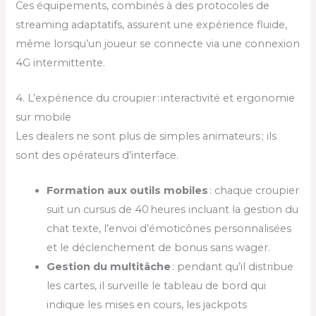
Ces équipements, combinés à des protocoles de
streaming adaptatifs, assurent une expérience fluide,
même lorsqu’un joueur se connecte via une connexion
4G intermittente.
4. L’expérience du croupier : interactivité et ergonomie
sur mobile
Les dealers ne sont plus de simples animateurs ; ils
sont des opérateurs d’interface.
Formation aux outils mobiles
: chaque croupier
suit un cursus de 40 heures incluant la gestion du
chat texte, l’envoi d’émoticônes personnalisées
et le déclenchement de bonus sans wager.
Gestion du multitâche
: pendant qu’il distribue
les cartes, il surveille le tableau de bord qui
indique les mises en cours, les jackpots