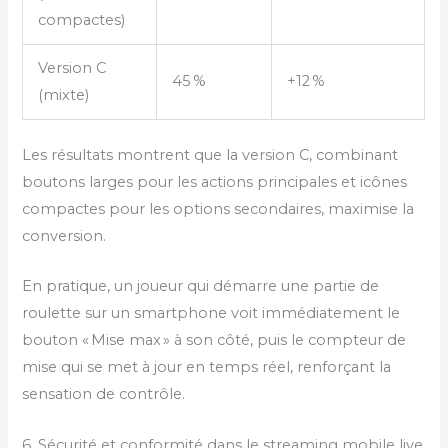
compactes)
Version C
45 %
+12 %
(mixte)
Les résultats montrent que la version C, combinant
boutons larges pour les actions principales et icônes
compactes pour les options secondaires, maximise la
conversion.
En pratique, un joueur qui démarre une partie de
roulette sur un smartphone voit immédiatement le
bouton « Mise max » à son côté, puis le compteur de
mise qui se met à jour en temps réel, renforçant la
sensation de contrôle.
6. Sécurité et conformité dans le streaming mobile live