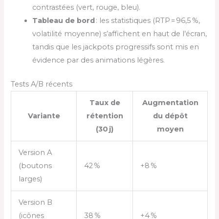
contrastées (vert, rouge, bleu).
Tableau de bord
: les statistiques (RTP = 96,5 %,
volatilité moyenne) s’affichent en haut de l’écran,
tandis que les jackpots progressifs sont mis en
évidence par des animations légères.
Tests A/B récents
Taux de
Augmentation
Variante
rétention
du dépôt
(30 j)
moyen
Version A
(boutons
42 %
+8 %
larges)
Version B
(icônes
38 %
+4 %