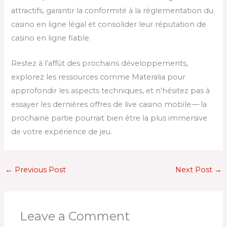
attractifs, garantir la conformité à la réglementation du
casino en ligne légal et consolider leur réputation de
casino en ligne fiable.
Restez à l’affût des prochains développements,
explorez les ressources comme Materalia pour
approfondir les aspects techniques, et n’hésitez pas à
essayer les dernières offres de live casino mobile — la
prochaine partie pourrait bien être la plus immersive
de votre expérience de jeu.
←
Previous Post
Next Post
→
Leave a Comment