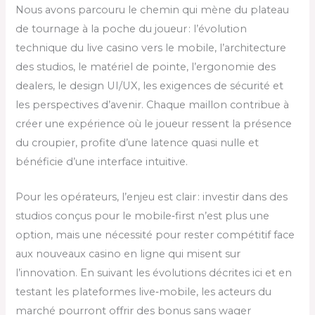
Nous avons parcouru le chemin qui mène du plateau
de tournage à la poche du joueur : l’évolution
technique du live casino vers le mobile, l’architecture
des studios, le matériel de pointe, l’ergonomie des
dealers, le design UI/UX, les exigences de sécurité et
les perspectives d’avenir. Chaque maillon contribue à
créer une expérience où le joueur ressent la présence
du croupier, profite d’une latence quasi nulle et
bénéficie d’une interface intuitive.
Pour les opérateurs, l’enjeu est clair : investir dans des
studios conçus pour le mobile‑first n’est plus une
option, mais une nécessité pour rester compétitif face
aux nouveaux casino en ligne qui misent sur
l’innovation. En suivant les évolutions décrites ici et en
testant les plateformes live‑mobile, les acteurs du
marché pourront offrir des bonus sans wager