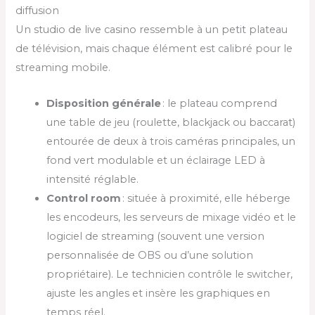
diffusion
Un studio de live casino ressemble à un petit plateau
de télévision, mais chaque élément est calibré pour le
streaming mobile.
Disposition générale
: le plateau comprend
une table de jeu (roulette, blackjack ou baccarat)
entourée de deux à trois caméras principales, un
fond vert modulable et un éclairage LED à
intensité réglable.
Control room
: située à proximité, elle héberge
les encodeurs, les serveurs de mixage vidéo et le
logiciel de streaming (souvent une version
personnalisée de OBS ou d’une solution
propriétaire). Le technicien contrôle le switcher,
ajuste les angles et insère les graphiques en
temps réel.