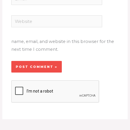
Website
name, email, and website in this browser for the
next time I comment.