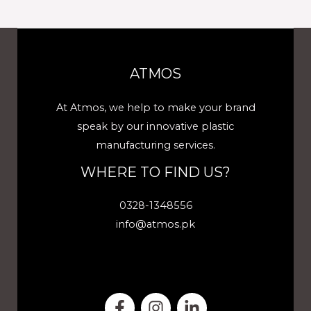
ATMOS
At Atmos, we help to make your brand
speak by our innovative plastic
manufacturing services.
WHERE TO FIND US?
0328-1348556
info@atmos.pk