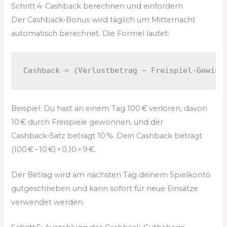
Schritt 4: Cashback berechnen und einfordern
Der Cashback‑Bonus wird täglich um Mitternacht
automatisch berechnet. Die Formel lautet:
Beispiel: Du hast an einem Tag 100 € verloren, davon
10 € durch Freispiele gewonnen, und der
Cashback‑Satz beträgt 10 %. Dein Cashback beträgt
(100 € – 10 €) × 0,10 = 9 €.
Der Betrag wird am nächsten Tag deinem Spielkonto
gutgeschrieben und kann sofort für neue Einsätze
verwendet werden.