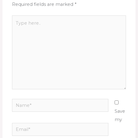
Required fields are marked
*
Type
here..
Name*
Save
my
Email*