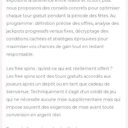
exposons la différence entre réalité et fiction, puis
nous proposons des conseils concrets pour optimiser
chaque tour gratuit pendant la période des fêtes. Au
programme : définition précise des offres, analyse des
jackpots progressifs versus fixes, décryptage des
conditions cachées et stratégies éprouvées pour
maximiser vos chances de gain tout en restant
responsable.
Les free spins : qu’est‑ce qui est réellement offert ?
Les free spins sont des tours gratuits accordés aux
joueurs après un dépôt ou en tant que cadeau de
bienvenue. Techniquement il s’agit d’un crédit de jeu
qui ne nécessite aucune mise supplémentaire mais qui
impose souvent des exigences de mise avant toute
conversion en argent réel.