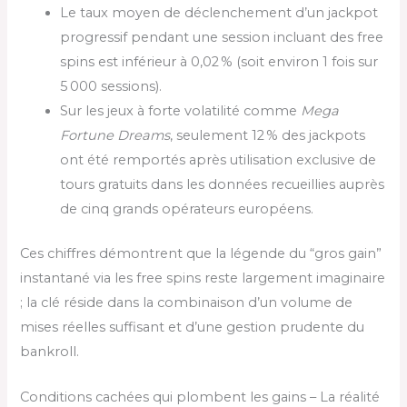
Le taux moyen de déclenchement d’un jackpot
progressif pendant une session incluant des free
spins est inférieur à 0,02 % (soit environ 1 fois sur
5 000 sessions).
Sur les jeux à forte volatilité comme
Mega
Fortune Dreams
, seulement 12 % des jackpots
ont été remportés après utilisation exclusive de
tours gratuits dans les données recueillies auprès
de cinq grands opérateurs européens.
Ces chiffres démontrent que la légende du “gros gain”
instantané via les free spins reste largement imaginaire
; la clé réside dans la combinaison d’un volume de
mises réelles suffisant et d’une gestion prudente du
bankroll.
Conditions cachées qui plombent les gains – La réalité