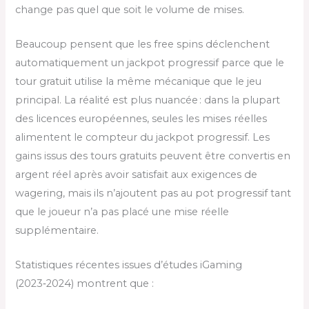
change pas quel que soit le volume de mises.
Beaucoup pensent que les free spins déclenchent
automatiquement un jackpot progressif parce que le
tour gratuit utilise la même mécanique que le jeu
principal. La réalité est plus nuancée : dans la plupart
des licences européennes, seules les mises réelles
alimentent le compteur du jackpot progressif. Les
gains issus des tours gratuits peuvent être convertis en
argent réel après avoir satisfait aux exigences de
wagering, mais ils n’ajoutent pas au pot progressif tant
que le joueur n’a pas placé une mise réelle
supplémentaire.
Statistiques récentes issues d’études iGaming
(2023‑2024) montrent que :