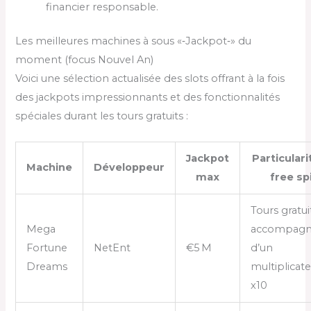
financier responsable.
Les meilleures machines à sous «‑Jackpot‑» du
moment (focus Nouvel An)
Voici une sélection actualisée des slots offrant à la fois
des jackpots impressionnants et des fonctionnalités
spéciales durant les tours gratuits :
Jackpot
Particular
Machine
Développeur
max
free sp
Tours gratui
Mega
accompagn
Fortune
NetEnt
€5 M
d’un
Dreams
multiplicate
x10