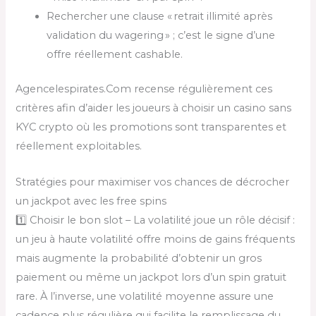
Rechercher une clause « retrait illimité après
validation du wagering » ; c’est le signe d’une
offre réellement cashable.
Agencelespirates.Com recense régulièrement ces
critères afin d’aider les joueurs à choisir un casino sans
KYC crypto où les promotions sont transparentes et
réellement exploitables.
Stratégies pour maximiser vos chances de décrocher
un jackpot avec les free spins
1️⃣ Choisir le bon slot – La volatilité joue un rôle décisif :
un jeu à haute volatilité offre moins de gains fréquents
mais augmente la probabilité d’obtenir un gros
paiement ou même un jackpot lors d’un spin gratuit
rare. À l’inverse, une volatilité moyenne assure une
cadence plus régulière qui facilite le remplissage du