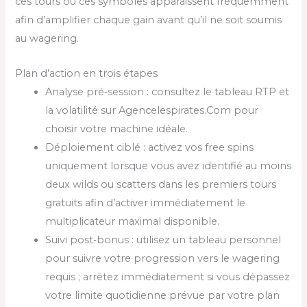
ces tours où ces symboles apparaissent fréquemment
afin d’amplifier chaque gain avant qu’il ne soit soumis
au wagering.
Plan d’action en trois étapes
Analyse pré‑session : consultez le tableau RTP et
la volatilité sur Agencelespirates.Com pour
choisir votre machine idéale.
Déploiement ciblé : activez vos free spins
uniquement lorsque vous avez identifié au moins
deux wilds ou scatters dans les premiers tours
gratuits afin d’activer immédiatement le
multiplicateur maximal disponible.
Suivi post‑bonus : utilisez un tableau personnel
pour suivre votre progression vers le wagering
requis ; arrêtez immédiatement si vous dépassez
votre limite quotidienne prévue par votre plan