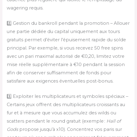
wagering requis.
2️⃣ Gestion du bankroll pendant la promotion – Allouer
une partie dédiée du capital uniquement aux tours
gratuits permet d’éviter l’épuisement rapide du solde
principal. Par exemple, si vous recevez 50 free spins
avec un pari maximal autorisé de €0,20, limitez votre
mise réelle supplémentaire à €10 pendant la session
afin de conserver suffisamment de fonds pour
satisfaire aux exigences éventuelles post‑bonus.
3️⃣ Exploiter les multiplicateurs et symboles spéciaux –
Certains jeux offrent des multiplicateurs croissants au
fur et à mesure que vous accumulez des wilds ou
scatters pendant le round gratuit (exemple :
Hall of
Gods
propose jusqu’à x10). Concentrez vos paris sur