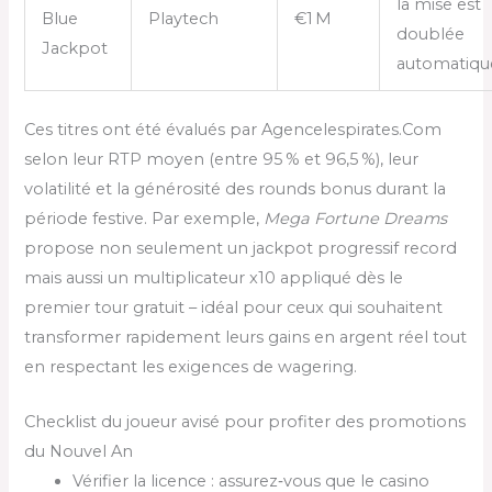
la mise est
Blue
Playtech
€1 M
doublée
Jackpot
automatiq
Ces titres ont été évalués par Agencelespirates.Com
selon leur RTP moyen (entre 95 % et 96,5 %), leur
volatilité et la générosité des rounds bonus durant la
période festive. Par exemple,
Mega Fortune Dreams
propose non seulement un jackpot progressif record
mais aussi un multiplicateur x10 appliqué dès le
premier tour gratuit – idéal pour ceux qui souhaitent
transformer rapidement leurs gains en argent réel tout
en respectant les exigences de wagering.
Checklist du joueur avisé pour profiter des promotions
du Nouvel An
Vérifier la licence : assurez‑vous que le casino