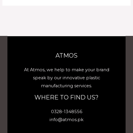
ATMOS
At Atmos, we help to make your brand
speak by our innovative plastic
manufacturing services.
WHERE TO FIND US?
0328-1348556
info@atmos.pk