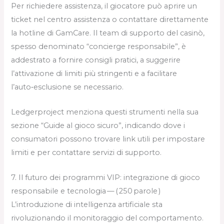
Per richiedere assistenza, il giocatore può aprire un
ticket nel centro assistenza o contattare direttamente
la hotline di GamCare. Il team di supporto del casinò,
spesso denominato “concierge responsabile”, è
addestrato a fornire consigli pratici, a suggerire
l’attivazione di limiti più stringenti e a facilitare
l’auto‑esclusione se necessario.
Ledgerproject menziona questi strumenti nella sua
sezione “Guide al gioco sicuro”, indicando dove i
consumatori possono trovare link utili per impostare
limiti e per contattare servizi di supporto.
7. Il futuro dei programmi VIP: integrazione di gioco
responsabile e tecnologia — ( 250 parole )
L’introduzione di intelligenza artificiale sta
rivoluzionando il monitoraggio del comportamento.