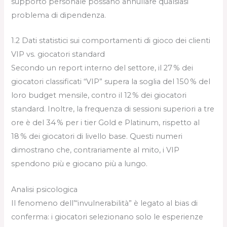
supporto personale possano annullare qualsiasi
problema di dipendenza.
1.2 Dati statistici sui comportamenti di gioco dei clienti
VIP vs. giocatori standard
Secondo un report interno del settore, il 27 % dei
giocatori classificati “VIP” supera la soglia del 150 % del
loro budget mensile, contro il 12 % dei giocatori
standard. Inoltre, la frequenza di sessioni superiori a tre
ore è del 34 % per i tier Gold e Platinum, rispetto al
18 % dei giocatori di livello base. Questi numeri
dimostrano che, contrariamente al mito, i VIP
spendono più e giocano più a lungo.
Analisi psicologica
Il fenomeno dell’“invulnerabilità” è legato al bias di
conferma: i giocatori selezionano solo le esperienze