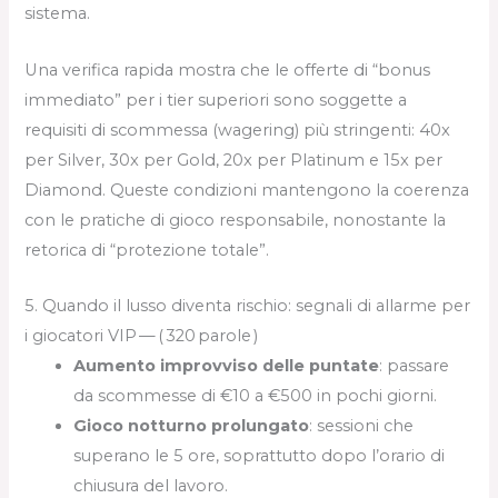
sistema.
Una verifica rapida mostra che le offerte di “bonus
immediato” per i tier superiori sono soggette a
requisiti di scommessa (wagering) più stringenti: 40x
per Silver, 30x per Gold, 20x per Platinum e 15x per
Diamond. Queste condizioni mantengono la coerenza
con le pratiche di gioco responsabile, nonostante la
retorica di “protezione totale”.
5. Quando il lusso diventa rischio: segnali di allarme per
i giocatori VIP — ( 320 parole )
Aumento improvviso delle puntate
: passare
da scommesse di €10 a €500 in pochi giorni.
Gioco notturno prolungato
: sessioni che
superano le 5 ore, soprattutto dopo l’orario di
chiusura del lavoro.