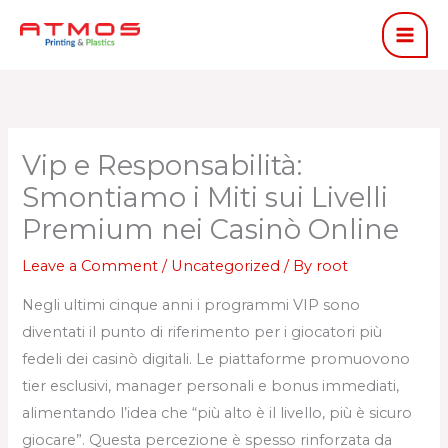
Skip
to
content
Vip e Responsabilità:
Smontiamo i Miti sui Livelli
Premium nei Casinò Online
Leave a Comment
/
Uncategorized
/ By
root
Negli ultimi cinque anni i programmi VIP sono
diventati il punto di riferimento per i giocatori più
fedeli dei casinò digitali. Le piattaforme promuovono
tier esclusivi, manager personali e bonus immediati,
alimentando l’idea che “più alto è il livello, più è sicuro
giocare”. Questa percezione è spesso rinforzata da