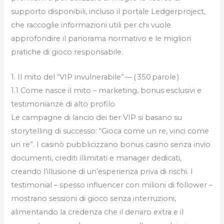
supporto disponibili, incluso il portale Ledgerproject,
che raccoglie informazioni utili per chi vuole
approfondire il panorama normativo e le migliori
pratiche di gioco responsabile.
1. Il mito del “VIP invulnerabile” — ( 350 parole )
1.1 Come nasce il mito – marketing, bonus esclusivi e
testimonianze di alto profilo
Le campagne di lancio dei tier VIP si basano su
storytelling di successo: “Gioca come un re, vinci come
un re”. I casinò pubblicizzano bonus casino senza invio
documenti, crediti illimitati e manager dedicati,
creando l’illusione di un’esperienza priva di rischi. I
testimonial – spesso influencer con milioni di follower –
mostrano sessioni di gioco senza interruzioni,
alimentando la credenza che il denaro extra e il