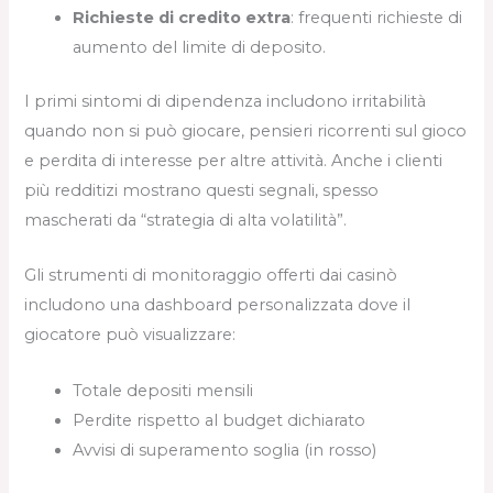
Richieste di credito extra
: frequenti richieste di
aumento del limite di deposito.
I primi sintomi di dipendenza includono irritabilità
quando non si può giocare, pensieri ricorrenti sul gioco
e perdita di interesse per altre attività. Anche i clienti
più redditizi mostrano questi segnali, spesso
mascherati da “strategia di alta volatilità”.
Gli strumenti di monitoraggio offerti dai casinò
includono una dashboard personalizzata dove il
giocatore può visualizzare:
Totale depositi mensili
Perdite rispetto al budget dichiarato
Avvisi di superamento soglia (in rosso)