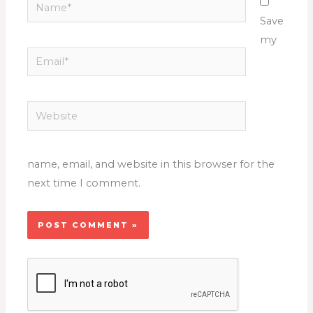
Name*
Save
my
Email*
Website
name, email, and website in this browser for the
next time I comment.