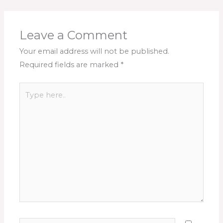
Leave a Comment
Your email address will not be published.
Required fields are marked
*
Type
here..