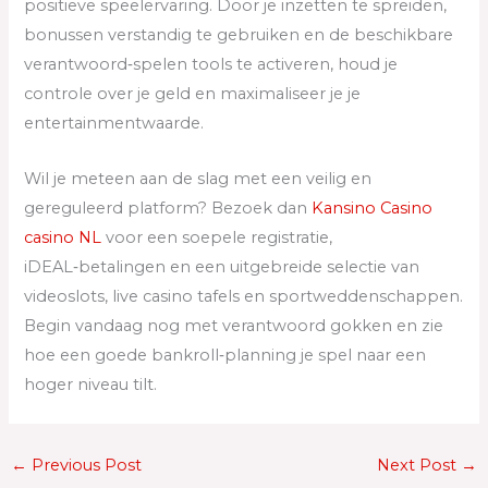
positieve speelervaring. Door je inzetten te spreiden,
bonussen verstandig te gebruiken en de beschikbare
verantwoord‑spelen tools te activeren, houd je
controle over je geld en maximaliseer je je
entertainmentwaarde.
Wil je meteen aan de slag met een veilig en
gereguleerd platform? Bezoek dan
Kansino Casino
casino NL
voor een soepele registratie,
iDEAL‑betalingen en een uitgebreide selectie van
videoslots, live casino tafels en sportweddenschappen.
Begin vandaag nog met verantwoord gokken en zie
hoe een goede bankroll‑planning je spel naar een
hoger niveau tilt.
←
Previous Post
Next Post
→