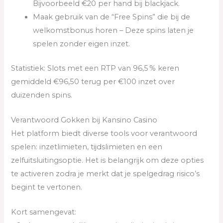
Bijvoorbeeld €20 per hand bij blackjack.
Maak gebruik van de “Free Spins” die bij de
welkomstbonus horen – Deze spins laten je
spelen zonder eigen inzet.
Statistiek: Slots met een RTP van 96,5 % keren
gemiddeld €96,50 terug per €100 inzet over
duizenden spins.
Verantwoord Gokken bij Kansino Casino
Het platform biedt diverse tools voor verantwoord
spelen: inzetlimieten, tijdslimieten en een
zelfuitsluitingsoptie. Het is belangrijk om deze opties
te activeren zodra je merkt dat je spelgedrag risico’s
begint te vertonen.
Kort samengevat: