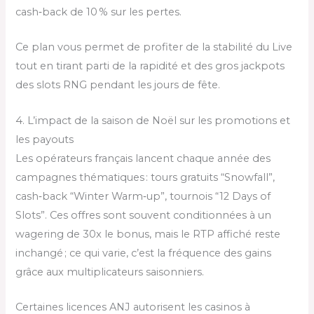
cash‑back de 10 % sur les pertes.
Ce plan vous permet de profiter de la stabilité du Live
tout en tirant parti de la rapidité et des gros jackpots
des slots RNG pendant les jours de fête.
4. L’impact de la saison de Noël sur les promotions et
les payouts
Les opérateurs français lancent chaque année des
campagnes thématiques : tours gratuits “Snowfall”,
cash‑back “Winter Warm‑up”, tournois “12 Days of
Slots”. Ces offres sont souvent conditionnées à un
wagering de 30x le bonus, mais le RTP affiché reste
inchangé ; ce qui varie, c’est la fréquence des gains
grâce aux multiplicateurs saisonniers.
Certaines licences ANJ autorisent les casinos à