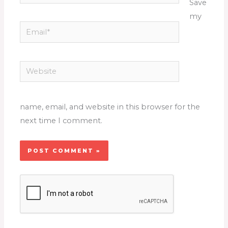
Save
my
Email*
Website
name, email, and website in this browser for the
next time I comment.