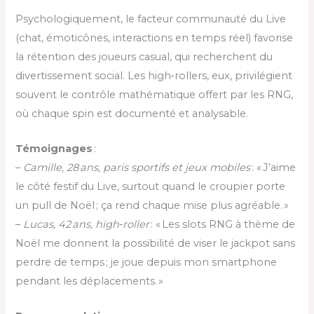
Psychologiquement, le facteur communauté du Live
(chat, émoticônes, interactions en temps réel) favorise
la rétention des joueurs casual, qui recherchent du
divertissement social. Les high‑rollers, eux, privilégient
souvent le contrôle mathématique offert par les RNG,
où chaque spin est documenté et analysable.
Témoignages
:
–
Camille, 28 ans, paris sportifs et jeux mobiles
: « J’aime
le côté festif du Live, surtout quand le croupier porte
un pull de Noël ; ça rend chaque mise plus agréable. »
–
Lucas, 42 ans, high‑roller
: « Les slots RNG à thème de
Noël me donnent la possibilité de viser le jackpot sans
perdre de temps ; je joue depuis mon smartphone
pendant les déplacements. »