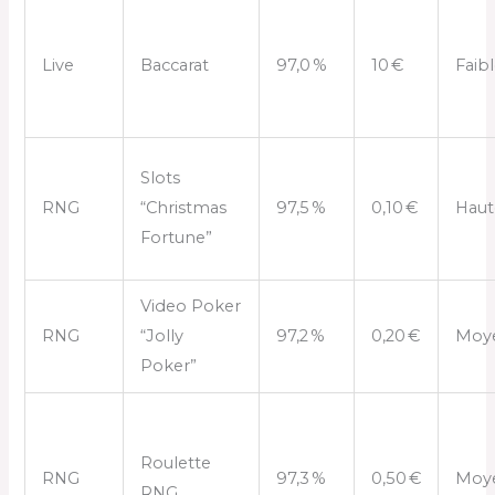
Live
Baccarat
97,0 %
10 €
Faib
Slots
RNG
“Christmas
97,5 %
0,10 €
Haut
Fortune”
Video Poker
RNG
“Jolly
97,2 %
0,20 €
Moy
Poker”
Roulette
RNG
97,3 %
0,50 €
Moy
RNG