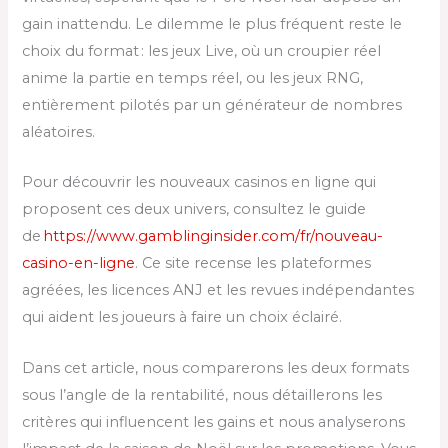
gain inattendu. Le dilemme le plus fréquent reste le
choix du format : les jeux Live, où un croupier réel
anime la partie en temps réel, ou les jeux RNG,
entièrement pilotés par un générateur de nombres
aléatoires.
Pour découvrir les nouveaux casinos en ligne qui
proposent ces deux univers, consultez le guide
de
https://www.gamblinginsider.com/fr/nouveau-
casino-en-ligne
. Ce site recense les plateformes
agréées, les licences ANJ et les revues indépendantes
qui aident les joueurs à faire un choix éclairé.
Dans cet article, nous comparerons les deux formats
sous l’angle de la rentabilité, nous détaillerons les
critères qui influencent les gains et nous analyserons