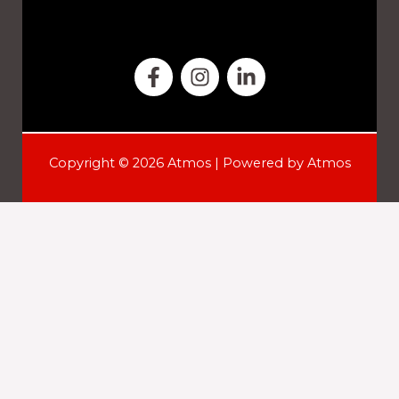
Copyright © 2026 Atmos | Powered by Atmos