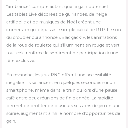
“ambiance” compte autant que le gain potentiel
Les tables Live décorées de guirlandes, de neige
artificielle et de musiques de Noël créent une
immersion qui dépasse le simple calcul de RTP. Le son
du croupier qui annonce « Blackjack ! », les animations
de la roue de roulette qui s’illuminent en rouge et vert,
tout cela renforce le sentiment de participation à une
fête exclusive.
En revanche, les jeux RNG offrent une accessibilité
inégalée : ils se lancent en quelques secondes sur un
smartphone, même dans le train ou lors d’une pause
café entre deux réunions de fin d’année. La rapidité
permet de profiter de plusieurs sessions de jeu en une
soirée, augmentant ainsi le nombre d’opportunités de
gain.