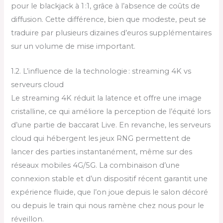
pour le blackjack à 1 :1, grâce à l’absence de coûts de
diffusion. Cette différence, bien que modeste, peut se
traduire par plusieurs dizaines d’euros supplémentaires
sur un volume de mise important.
1.2. L’influence de la technologie : streaming 4K vs
serveurs cloud
Le streaming 4K réduit la latence et offre une image
cristalline, ce qui améliore la perception de l’équité lors
d’une partie de baccarat Live. En revanche, les serveurs
cloud qui hébergent les jeux RNG permettent de
lancer des parties instantanément, même sur des
réseaux mobiles 4G/5G. La combinaison d’une
connexion stable et d’un dispositif récent garantit une
expérience fluide, que l’on joue depuis le salon décoré
ou depuis le train qui nous ramène chez nous pour le
réveillon.