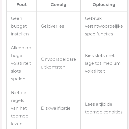
Fout
Gevolg
Oplossing
Geen
Gebruik
budget
Geldverlies
verantwoordelijke
instellen
speelfuncties
Alleen op
hoge
Kies slots met
Onvoorspelbare
volatiliteit
lage tot medium
uitkomsten
slots
volatiliteit
spelen
Niet de
regels
Lees altijd de
van het
Diskwalificatie
toernooicondities
toernooi
lezen