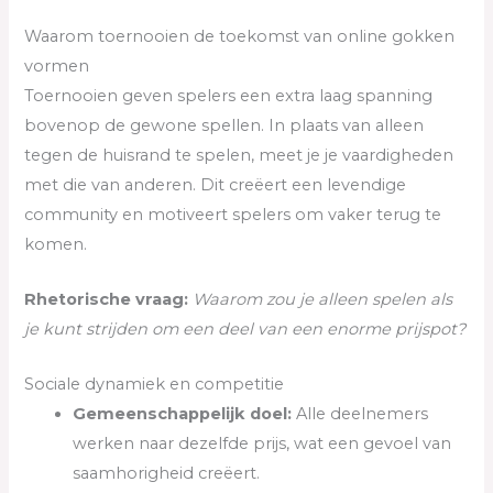
Waarom toernooien de toekomst van online gokken
vormen
Toernooien geven spelers een extra laag spanning
bovenop de gewone spellen. In plaats van alleen
tegen de huis­rand te spelen, meet je je vaardigheden
met die van anderen. Dit creëert een levendige
community en motiveert spelers om vaker terug te
komen.
Rhetorische vraag:
Waarom zou je alleen spelen als
je kunt strijden om een deel van een enorme prijspot?
Sociale dynamiek en competitie
Gemeenschappelijk doel:
Alle deelnemers
werken naar dezelfde prijs, wat een gevoel van
saamhorigheid creëert.