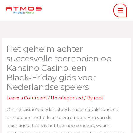
Skip
to
content
Het geheim achter
succesvolle toernooien op
Kansino Casino: een
Black‑Friday gids voor
Nederlandse spelers
Leave a Comment
/
Uncategorized
/ By
root
Online casino’s bieden steeds meer sociale functies
om spelers met elkaar te verbinden. Een van de
krachtigste tools is het toernooiconcept, waarin