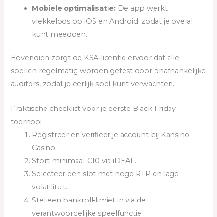
Mobiele optimalisatie:
De app werkt
vlekkeloos op iOS en Android, zodat je overal
kunt meedoen.
Bovendien zorgt de KSA‑licentie ervoor dat alle
spellen regelmatig worden getest door onafhankelijke
auditors, zodat je eerlijk spel kunt verwachten.
Praktische checklist voor je eerste Black‑Friday
toernooi
Registreer en verifieer je account bij Kansino
Casino.
Stort minimaal €10 via iDEAL.
Selecteer een slot met hoge RTP en lage
volatiliteit.
Stel een bankroll‑limiet in via de
verantwoordelijke speelfunctie.