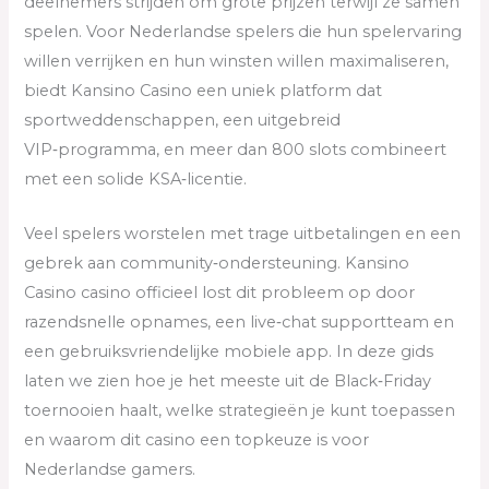
deelnemers strijden om grote prijzen terwijl ze samen
spelen. Voor Nederlandse spelers die hun spelervaring
willen verrijken en hun winsten willen maximaliseren,
biedt Kansino Casino een uniek platform dat
sportweddenschappen, een uitgebreid
VIP‑programma, en meer dan 800 slots combineert
met een solide KSA‑licentie.
Veel spelers worstelen met trage uitbetalingen en een
gebrek aan community‑ondersteuning. Kansino
Casino casino officieel lost dit probleem op door
razendsnelle opnames, een live‑chat supportteam en
een gebruiksvriendelijke mobiele app. In deze gids
laten we zien hoe je het meeste uit de Black‑Friday
toernooien haalt, welke strategieën je kunt toepassen
en waarom dit casino een topkeuze is voor
Nederlandse gamers.