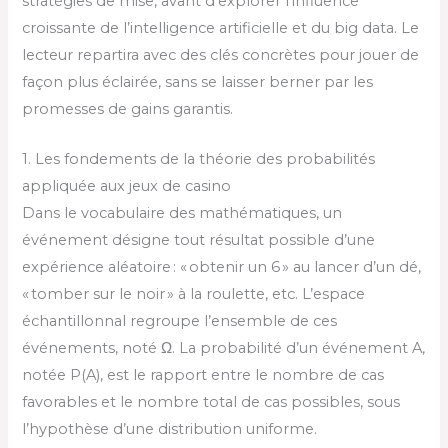
stratégies de mise, avant d’explorer l’influence
croissante de l’intelligence artificielle et du big data. Le
lecteur repartira avec des clés concrètes pour jouer de
façon plus éclairée, sans se laisser berner par les
promesses de gains garantis.
1. Les fondements de la théorie des probabilités
appliquée aux jeux de casino
Dans le vocabulaire des mathématiques, un
événement désigne tout résultat possible d’une
expérience aléatoire : « obtenir un 6 » au lancer d’un dé,
« tomber sur le noir » à la roulette, etc. L’espace
échantillonnal regroupe l’ensemble de ces
événements, noté Ω. La probabilité d’un événement A,
notée P(A), est le rapport entre le nombre de cas
favorables et le nombre total de cas possibles, sous
l’hypothèse d’une distribution uniforme.