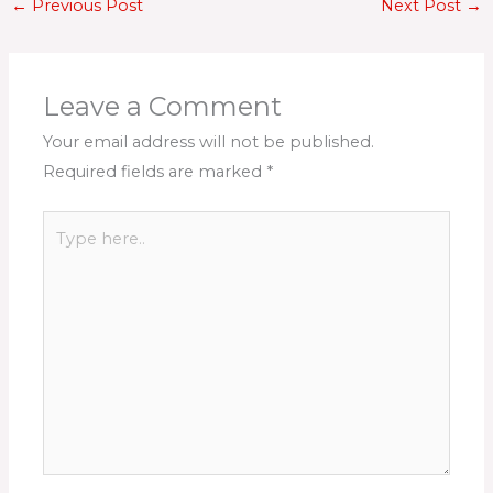
←
Previous Post
Next Post
→
Leave a Comment
Your email address will not be published.
Required fields are marked
*
Type
here..