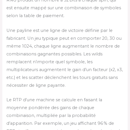
RNG produit un nombre à 32 bits à chaque spin, qui
est ensuite mappé sur une combinaison de symboles
selon la table de paiement.
Une payline est une ligne de victoire définie par le
fabricant. Un jeu typique peut en comporter 20, 30 ou
même 1024, chaque ligne augmentant le nombre de
combinaisons gagnantes possibles. Les wilds
remplacent n’importe quel symbole, les
multiplicateurs augmentent le gain d’un facteur (x2, x3,
etc.) et les scatter déclenchent les tours gratuits sans
nécessiter de ligne payante.
Le RTP d’une machine se calcule en faisant la
moyenne pondérée des gains de chaque
combinaison, multipliée par la probabilité
d’apparition. Par exemple, un jeu affichant 96 % de