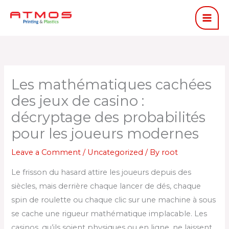
Skip
to
content
Les mathématiques cachées
des jeux de casino :
décryptage des probabilités
pour les joueurs modernes
Leave a Comment
/
Uncategorized
/ By
root
Le frisson du hasard attire les joueurs depuis des
siècles, mais derrière chaque lancer de dés, chaque
spin de roulette ou chaque clic sur une machine à sous
se cache une rigueur mathématique implacable. Les
casinos, qu’ils soient physiques ou en ligne, ne laissent