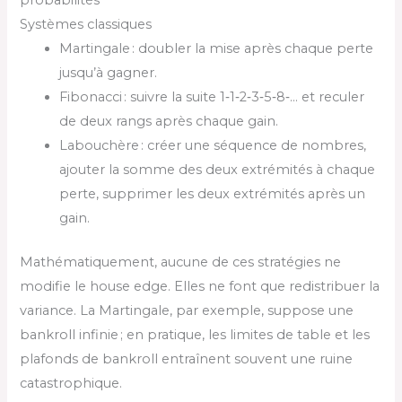
probabilités
Systèmes classiques
Martingale : doubler la mise après chaque perte
jusqu’à gagner.
Fibonacci : suivre la suite 1‑1‑2‑3‑5‑8‑… et reculer
de deux rangs après chaque gain.
Labouchère : créer une séquence de nombres,
ajouter la somme des deux extrémités à chaque
perte, supprimer les deux extrémités après un
gain.
Mathématiquement, aucune de ces stratégies ne
modifie le house edge. Elles ne font que redistribuer la
variance. La Martingale, par exemple, suppose une
bankroll infinie ; en pratique, les limites de table et les
plafonds de bankroll entraînent souvent une ruine
catastrophique.