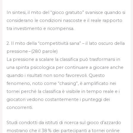
In sintesi, il mito del “gioco gratuito” svanisce quando si
considerano le condizioni nascoste e il reale rapporto
tra investimento e ricompensa.
2. Il mito della “competitività sana” – il lato oscuro della
pressione – (280 parole)
La pressione a scalare la classifica può trasformarsi in
una spinta psicologica per continuare a giocare anche
quando i risultati non sono favorevoli. Questo
fenomeno, noto come “chasing”, è amplificato nei
tornei perché la classifica è visibile in tempo reale e i
giocatori vedono costantemente i punteggi dei
concorrenti.
Studi condotti da istituti di ricerca sul gioco d’azzardo
mostrano che il 38 % dei partecipanti a tornei online