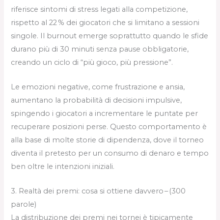
riferisce sintomi di stress legati alla competizione,
rispetto al 22 % dei giocatori che si limitano a sessioni
singole. Il burnout emerge soprattutto quando le sfide
durano più di 30 minuti senza pause obbligatorie,
creando un ciclo di “più gioco, più pressione”.
Le emozioni negative, come frustrazione e ansia,
aumentano la probabilità di decisioni impulsive,
spingendo i giocatori a incrementare le puntate per
recuperare posizioni perse. Questo comportamento è
alla base di molte storie di dipendenza, dove il torneo
diventa il pretesto per un consumo di denaro e tempo
ben oltre le intenzioni iniziali.
3. Realtà dei premi: cosa si ottiene davvero – (300
parole)
La distribuzione dei premi nei tornei è tipicamente