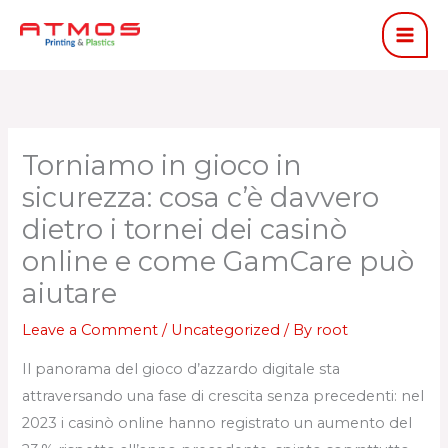
Skip
to
content
Torniamo in gioco in
sicurezza: cosa c’è davvero
dietro i tornei dei casinò
online e come GamCare può
aiutare
Leave a Comment
/
Uncategorized
/ By
root
Il panorama del gioco d’azzardo digitale sta
attraversando una fase di crescita senza precedenti: nel
2023 i casinò online hanno registrato un aumento del