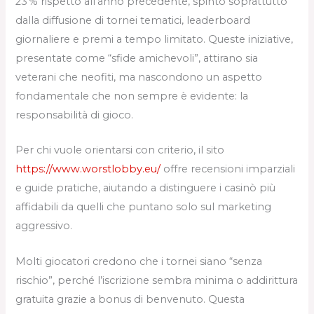
23 % rispetto all’anno precedente, spinto soprattutto
dalla diffusione di tornei tematici, leaderboard
giornaliere e premi a tempo limitato. Queste iniziative,
presentate come “sfide amichevoli”, attirano sia
veterani che neofiti, ma nascondono un aspetto
fondamentale che non sempre è evidente: la
responsabilità di gioco.
Per chi vuole orientarsi con criterio, il sito
https://www.worstlobby.eu/
offre recensioni imparziali
e guide pratiche, aiutando a distinguere i casinò più
affidabili da quelli che puntano solo sul marketing
aggressivo.
Molti giocatori credono che i tornei siano “senza
rischio”, perché l’iscrizione sembra minima o addirittura
gratuita grazie a bonus di benvenuto. Questa