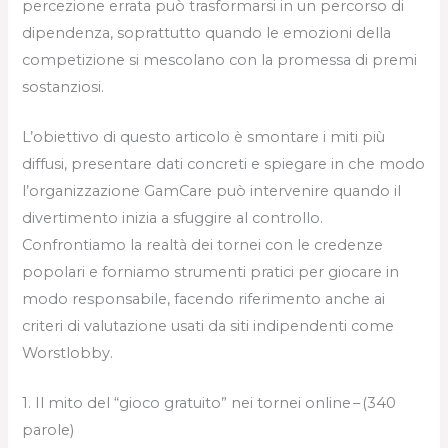
percezione errata può trasformarsi in un percorso di
dipendenza, soprattutto quando le emozioni della
competizione si mescolano con la promessa di premi
sostanziosi.
L’obiettivo di questo articolo è smontare i miti più
diffusi, presentare dati concreti e spiegare in che modo
l’organizzazione GamCare può intervenire quando il
divertimento inizia a sfuggire al controllo.
Confrontiamo la realtà dei tornei con le credenze
popolari e forniamo strumenti pratici per giocare in
modo responsabile, facendo riferimento anche ai
criteri di valutazione usati da siti indipendenti come
Worstlobby.
1. Il mito del “gioco gratuito” nei tornei online – (340
parole)