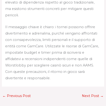
elevato di dipendenza rispetto al gioco tradizionale,
ma esistono strumenti concreti per mitigare questi
pericoli.
Il messaggio chiave è chiaro: i tornei possono offrire
divertimento e adrenalina, purché vengano affrontati
con consapevolezza, limiti personali e il supporto di
entità come GamCare. Utilizzate le risorse di GamCare,
impostate budget e timer prima di iscriversi e
affidatevi a recensioni indipendenti come quelle di
Worstlobby per scegliere casinò sicuri e non AAMS.
Con queste precauzioni, il ritorno in gioco sarà
divertente e responsabile.
←
Previous Post
Next Post
→