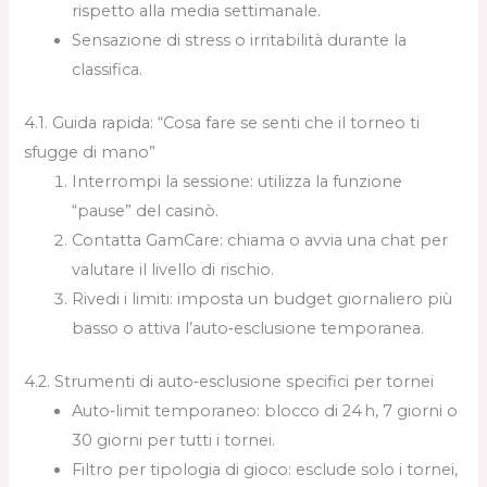
rispetto alla media settimanale.
Sensazione di stress o irritabilità durante la
classifica.
4.1. Guida rapida: “Cosa fare se senti che il torneo ti
sfugge di mano”
Interrompi la sessione: utilizza la funzione
“pause” del casinò.
Contatta GamCare: chiama o avvia una chat per
valutare il livello di rischio.
Rivedi i limiti: imposta un budget giornaliero più
basso o attiva l’auto‑esclusione temporanea.
4.2. Strumenti di auto‑esclusione specifici per tornei
Auto‑limit temporaneo: blocco di 24 h, 7 giorni o
30 giorni per tutti i tornei.
Filtro per tipologia di gioco: esclude solo i tornei,