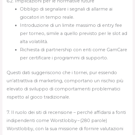
6.2. Implicazioni per le normative future
Obbligo di segnalare i segnali di allarme ai
giocatori in tempo reale.
Introduzione di un limite massimo di entry fee
per torneo, simile a quello previsto per le slot ad
alta volatilità.
Richiesta di partnership con enti come GamCare
per certificare i programmi di supporto.
Questi dati suggeriscono che i tornei, pur essendo
un’attrattiva di marketing, comportano un rischio più
elevato di sviluppo di comportamenti problematici
rispetto al gioco tradizionale.
7. Il ruolo dei siti di recensione – perché affidarsi a fonti
indipendenti come Worstlobby – (280 parole)
Worstlobby, con la sua missione di fornire valutazioni