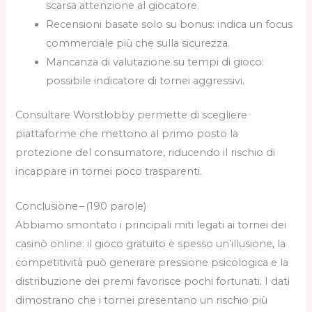
scarsa attenzione al giocatore.
Recensioni basate solo su bonus: indica un focus
commerciale più che sulla sicurezza.
Mancanza di valutazione su tempi di gioco:
possibile indicatore di tornei aggressivi.
Consultare Worstlobby permette di scegliere
piattaforme che mettono al primo posto la
protezione del consumatore, riducendo il rischio di
incappare in tornei poco trasparenti.
Conclusione – (190 parole)
Abbiamo smontato i principali miti legati ai tornei dei
casinò online: il gioco gratuito è spesso un’illusione, la
competitività può generare pressione psicologica e la
distribuzione dei premi favorisce pochi fortunati. I dati
dimostrano che i tornei presentano un rischio più