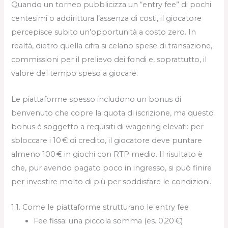
Quando un torneo pubblicizza un “entry fee” di pochi
centesimi o addirittura l’assenza di costi, il giocatore
percepisce subito un’opportunità a costo zero. In
realtà, dietro quella cifra si celano spese di transazione,
commissioni per il prelievo dei fondi e, soprattutto, il
valore del tempo speso a giocare.
Le piattaforme spesso includono un bonus di
benvenuto che copre la quota di iscrizione, ma questo
bonus è soggetto a requisiti di wagering elevati: per
sbloccare i 10 € di credito, il giocatore deve puntare
almeno 100 € in giochi con RTP medio. Il risultato è
che, pur avendo pagato poco in ingresso, si può finire
per investire molto di più per soddisfare le condizioni.
1.1. Come le piattaforme strutturano le entry fee
Fee fissa: una piccola somma (es. 0,20 €)