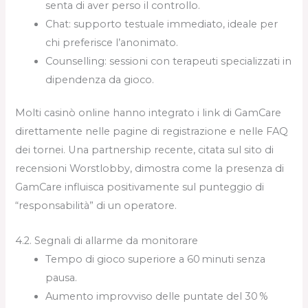
senta di aver perso il controllo.
Chat: supporto testuale immediato, ideale per
chi preferisce l’anonimato.
Counselling: sessioni con terapeuti specializzati in
dipendenza da gioco.
Molti casinò online hanno integrato i link di GamCare
direttamente nelle pagine di registrazione e nelle FAQ
dei tornei. Una partnership recente, citata sul sito di
recensioni Worstlobby, dimostra come la presenza di
GamCare influisca positivamente sul punteggio di
“responsabilità” di un operatore.
4.2. Segnali di allarme da monitorare
Tempo di gioco superiore a 60 minuti senza
pausa.
Aumento improvviso delle puntate del 30 %