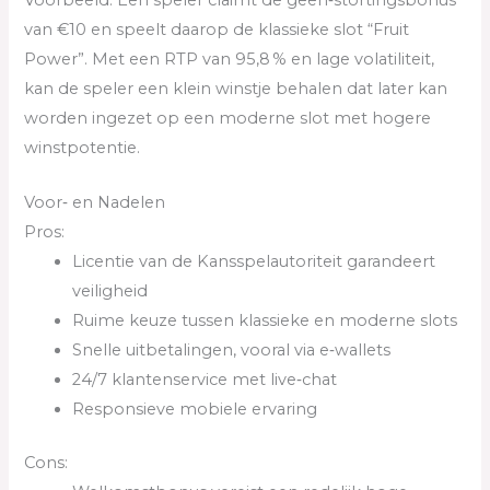
van €10 en speelt daarop de klassieke slot “Fruit
Power”. Met een RTP van 95,8 % en lage volatiliteit,
kan de speler een klein winstje behalen dat later kan
worden ingezet op een moderne slot met hogere
winstpotentie.
Voor‑ en Nadelen
Pros:
Licentie van de Kansspelautoriteit garandeert
veiligheid
Ruime keuze tussen klassieke en moderne slots
Snelle uitbetalingen, vooral via e‑wallets
24/7 klantenservice met live‑chat
Responsieve mobiele ervaring
Cons: