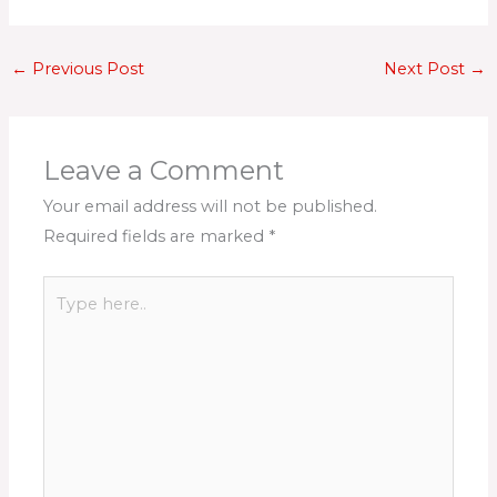
←
Previous Post
Next Post
→
Leave a Comment
Your email address will not be published.
Required fields are marked
*
Type
here..