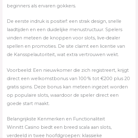
beginners als ervaren gokkers.
De eerste indruk is positief: een strak design, snelle
laadtijden en een duidelijke menustructuur. Spelers
vinden meteen de knoppen voor slots, live‑dealer
spellen en promoties. De site claimt een licentie van
de Kansspelautoriteit, wat extra vertrouwen wekt.
Voorbeeld: Een nieuwkomer die zich registreert, krijgt
direct een welkomstbonus van 100 % tot €200 plus 20
gratis spins. Deze bonus kan meteen ingezet worden
op populaire slots, waardoor de speler direct een
goede start maakt.
Belangrijkste Kenmerken en Functionaliteit
Winnitt Casino biedt een breed scala aan slots,
verdeeld in twee hoofdgroepen: klassieke