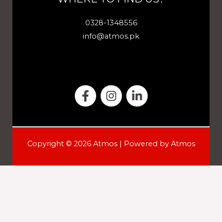
0328-1348556
info@atmos.pk
Copyright © 2026 Atmos | Powered by Atmos