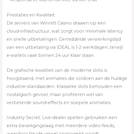
Prestaties en Kwaliteit
De servers van Winnitt Casino draaien op een
cloud‑infrastructuur, wat zorgt voor minimale latency
en snelle uitbetalingen. Gemiddelde verwerkingstijd
van een uitbetaling via iDEAL is 1‑2 werkdagen, terwijl
e‑wallets vaak binnen 24 uur klaar staan.
De grafische kwaliteit van de moderne slots is
hoogstaand, met animaties die voldoen aan de huidige
industrie‑standaarden. Klassieke slots behouden een
nostalgisch gevoel, maar profiteren wel van
verbeterde sound‑effects en soepele animaties.
Industry Secret: Live‑dealer spellen gebruiken een
extra beveiligingslaag met meerdere video‑feeds,
waardoor fraude vrijwel onmogelijk wordt.