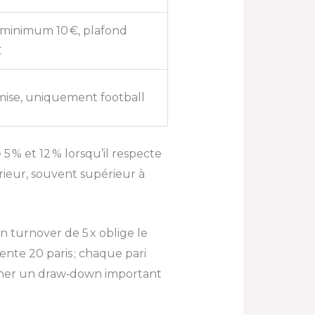
 minimum 10 €, plafond
€
 mise, uniquement football
 % et 12 % lorsqu’il respecte
ieur, souvent supérieur à
n turnover de 5 x oblige le
ente 20 paris ; chaque pari
aîner un draw‑down important