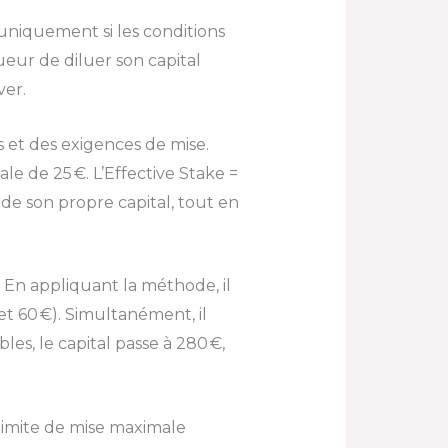
 uniquement si les conditions
ueur de diluer son capital
ver.
s et des exigences de mise.
e de 25 €. L’Effective Stake =
€ de son propre capital, tout en
 En appliquant la méthode, il
et 60 €). Simultanément, il
les, le capital passe à 280 €,
limite de mise maximale