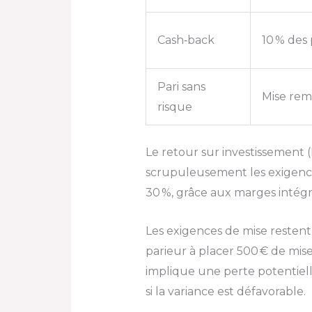
Cash‑back
10 % des 
Pari sans
Mise rem
risque
Le retour sur investissement 
scrupuleusement les exigence
30 %, grâce aux marges intégré
Les exigences de mise restent 
parieur à placer 500 € de mise
implique une perte potentiel
si la variance est défavorable.