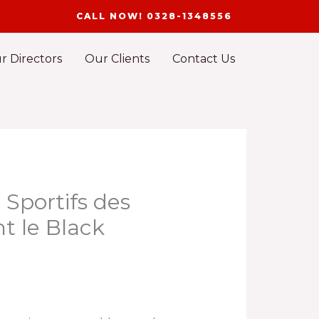
CALL NOW! 0328-1348556
r Directors
Our Clients
Contact Us
 Sportifs des
t le Black