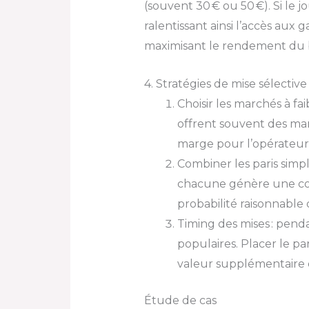
(souvent 30 € ou 50 €). Si le 
ralentissant ainsi l’accès aux 
maximisant le rendement du 
4. Stratégies de mise sélectiv
Choisir les marchés à fai
offrent souvent des mar
marge pour l’opérateur
Combiner les paris simp
chacune génère une cot
probabilité raisonnable 
Timing des mises : penda
populaires. Placer le p
valeur supplémentaire de
Étude de cas