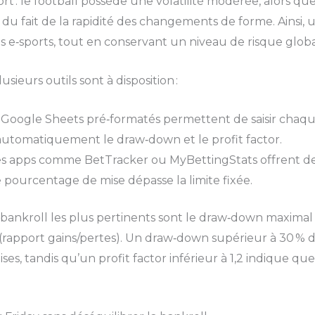
sport : le football possède une volatilité modérée, alors qu
du fait de la rapidité des changements de forme. Ainsi, u
es e‑sports, tout en conservant un niveau de risque glob
sieurs outils sont à disposition :
oogle Sheets pré‑formatés permettent de saisir chaque pa
 automatiquement le draw‑down et le profit factor.
 des apps comme BetTracker ou MyBettingStats offrent d
e pourcentage de mise dépasse la limite fixée.
a bankroll les plus pertinents sont le draw‑down maximal
r (rapport gains/pertes). Un draw‑down supérieur à 30 %
ises, tandis qu’un profit factor inférieur à 1,2 indique que