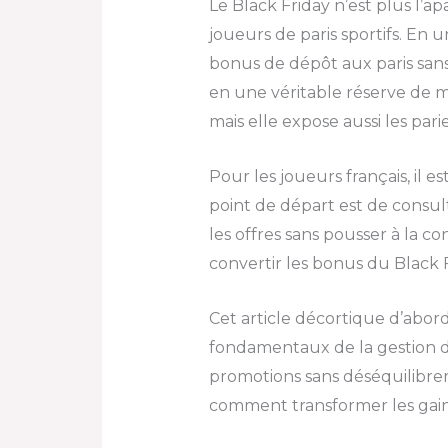
Le Black Friday n’est plus l’
joueurs de paris sportifs. En 
bonus de dépôt aux paris sans
en une véritable réserve de mi
mais elle expose aussi les par
Pour les joueurs français, il 
point de départ est de consu
les offres sans pousser à la
convertir les bonus du Black F
Cet article décortique d’abor
fondamentaux de la gestion de
promotions sans déséquilibrer 
comment transformer les gains