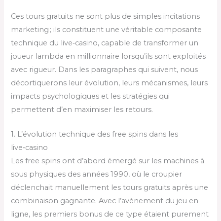
Ces tours gratuits ne sont plus de simples incitations
marketing ; ils constituent une véritable composante
technique du live‑casino, capable de transformer un
joueur lambda en millionnaire lorsqu’ils sont exploités
avec rigueur. Dans les paragraphes qui suivent, nous
décortiquerons leur évolution, leurs mécanismes, leurs
impacts psychologiques et les stratégies qui
permettent d’en maximiser les retours.
1. L’évolution technique des free spins dans les
live‑casino
Les free spins ont d’abord émergé sur les machines à
sous physiques des années 1990, où le croupier
déclenchait manuellement les tours gratuits après une
combinaison gagnante. Avec l’avènement du jeu en
ligne, les premiers bonus de ce type étaient purement