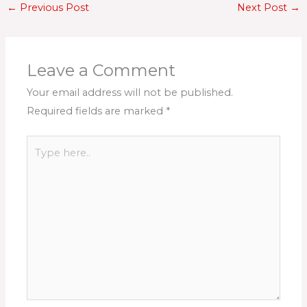
←
Previous Post
Next Post
→
Leave a Comment
Your email address will not be published.
Required fields are marked
*
Type
here..