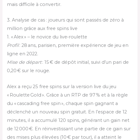
mais difficile à convertir.
3. Analyse de cas : joueurs qui sont passés de zéro à
million grâce aux free spins live
1. « Alex » – le novice du live‑roulette
Profil
: 28 ans, parisien, première expérience de jeu en
ligne en 2022.
Mise de départ
: 15 € de dépôt initial, suivi d’un pari de
0,20 € sur le rouge.
Alex a reçu 25 free spins sur la version live du jeu
« Roulette Gold ». Grâce à un RTP de 97 % et à la règle
du « cascading free spin », chaque spin gagnant a
déclenché un nouveau spin gratuit. En l’espace de 12
minutes, il a accumulé 120 spins, générant un gain net
de 12 000 €. En réinvestissant une partie de ce gain sur
des mises plus élevées (10 € par tour), il a atteint le