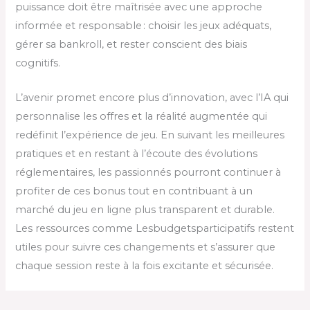
puissance doit être maîtrisée avec une approche
informée et responsable : choisir les jeux adéquats,
gérer sa bankroll, et rester conscient des biais
cognitifs.
L’avenir promet encore plus d’innovation, avec l’IA qui
personnalise les offres et la réalité augmentée qui
redéfinit l’expérience de jeu. En suivant les meilleures
pratiques et en restant à l’écoute des évolutions
réglementaires, les passionnés pourront continuer à
profiter de ces bonus tout en contribuant à un
marché du jeu en ligne plus transparent et durable.
Les ressources comme Lesbudgetsparticipatifs restent
utiles pour suivre ces changements et s’assurer que
chaque session reste à la fois excitante et sécurisée.