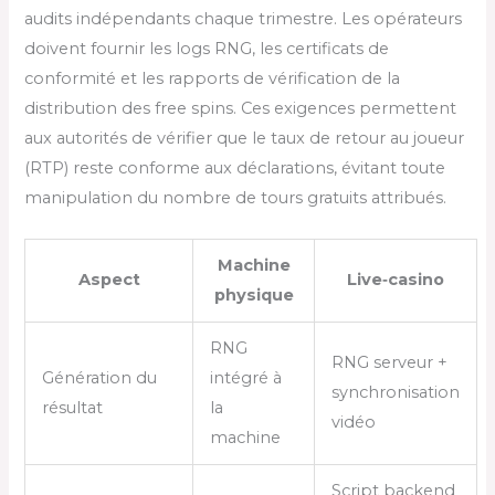
audits indépendants chaque trimestre. Les opérateurs
doivent fournir les logs RNG, les certificats de
conformité et les rapports de vérification de la
distribution des free spins. Ces exigences permettent
aux autorités de vérifier que le taux de retour au joueur
(RTP) reste conforme aux déclarations, évitant toute
manipulation du nombre de tours gratuits attribués.
Machine
Aspect
Live‑casino
physique
RNG
RNG serveur +
Génération du
intégré à
synchronisation
résultat
la
vidéo
machine
Script backend