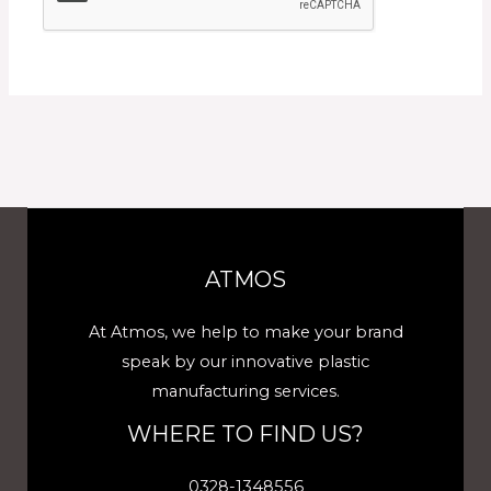
ATMOS
At Atmos, we help to make your brand
speak by our innovative plastic
manufacturing services.
WHERE TO FIND US?
0328-1348556