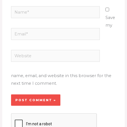
Name*
Save
my
Email*
Website
name, email, and website in this browser for the
next time I comment.