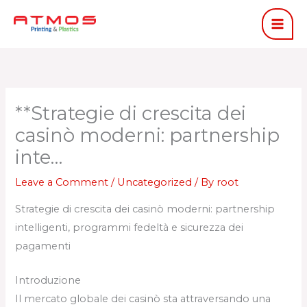
Skip
to
content
**Strategie di crescita dei
casinò moderni: partnership
inte…
Leave a Comment
/
Uncategorized
/ By
root
Strategie di crescita dei casinò moderni: partnership
intelligenti, programmi fedeltà e sicurezza dei
pagamenti
Introduzione
Il mercato globale dei casinò sta attraversando una