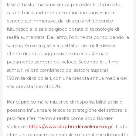
fase di trasformazione senza precedenti. Da un lato, i
casinò brick‑and‑mortar continuano a investire in
esperienze immersive, dal design architettonico
futuristico alle sale da gioco dotate di tecnologie di
realtà aumentata. Dall’altro, l’online sta consolidando la
sua supremazia grazie a piattaforme multi‑device,
offerte di bonus aggressive e un ecosistema di
pagamento sempre più veloce. Secondo le ultime
stime, il valore combinato del settore supera i
150 miliardi di dollari, con una crescita annua media del
9 % prevista fino al 2028.
Per capire come le iniziative di responsabilità sociale
possano influenzare le scelte strategiche del settore, si
può fare riferimento a realtà come Stop Border
Violence (
https://www.stopborderviolence.org/
). Il sito
offre una panoramica neutrale su tematiche di impatto