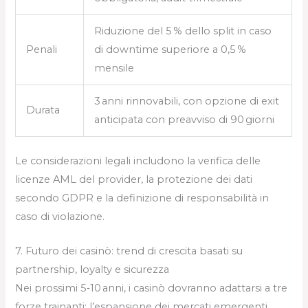
Riduzione del 5 % dello split in caso
Penali
di downtime superiore a 0,5 %
mensile
3 anni rinnovabili, con opzione di exit
Durata
anticipata con preavviso di 90 giorni
Le considerazioni legali includono la verifica delle
licenze AML del provider, la protezione dei dati
secondo GDPR e la definizione di responsabilità in
caso di violazione.
7. Futuro dei casinò: trend di crescita basati su
partnership, loyalty e sicurezza
Nei prossimi 5‑10 anni, i casinò dovranno adattarsi a tre
forze trainanti: l’espansione dei mercati emergenti