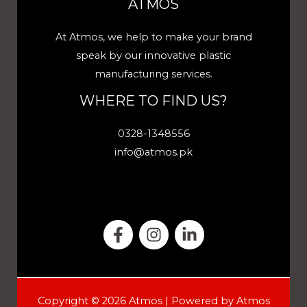
ATMOS
At Atmos, we help to make your brand
speak by our innovative plastic
manufacturing services.
WHERE TO FIND US?
0328-1348556
info@atmos.pk
Copyright © 2026 Atmos | Powered by Atmos