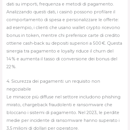
dati su importi, frequenza e metodi di pagamento.
Analizzando questi dati, i casinò possono profilare il
comportamento di spesa e personalizzare le offerte:
ad esempio, i clienti che usano wallet crypto ricevono
bonus in token, mentre chi preferisce carte di credito
ottiene cash‑back su depositi superiori a 500 €. Questa
sinergia tra pagamento e loyalty riduce il churn del
14 % e aumenta il tasso di conversione dei bonus del
22 %.
4. Sicurezza dei pagamenti: un requisito non
negoziabile
Le minacce più diffuse nel settore includono phishing
mirato, chargeback fraudolenti e ransomware che
bloccano i sistemi di pagamento. Nel 2023, le perdite
medie per incidente di ransomware hanno superato i
3,5 milioni di dollari per operatore.