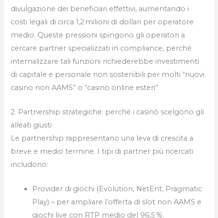
divulgazione dei beneficiari effettivi, aumentando i
costi legali di circa 1,2 milioni di dollari per operatore
medio. Queste pressioni spingono gli operatori a
cercare partner specializzati in compliance, perché
internalizzare tali funzioni richiederebbe investimenti
di capitale e personale non sostenibili per molti “nuovi
casino non AAMS” o “casino online esteri”.
2. Partnership strategiche: perché i casinò scelgono gli
alleati giusti
Le partnership rappresentano una leva di crescita a
breve e medio termine. I tipi di partner più ricercati
includono:
Provider di giochi (Evolution, NetEnt, Pragmatic
Play) – per ampliare l’offerta di slot non AAMS e
giochi live con RTP medio del 96,5 %.