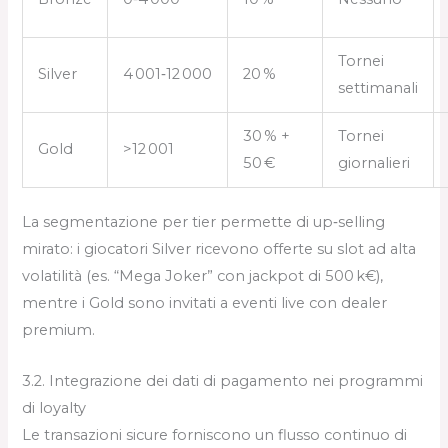
Tornei
Silver
4 001‑12 000
20 %
settimanali
30 % +
Tornei
Gold
>12 001
50 €
giornalieri
La segmentazione per tier permette di up‑selling
mirato: i giocatori Silver ricevono offerte su slot ad alta
volatilità (es. “Mega Joker” con jackpot di 500 k€),
mentre i Gold sono invitati a eventi live con dealer
premium.
3.2. Integrazione dei dati di pagamento nei programmi
di loyalty
Le transazioni sicure forniscono un flusso continuo di