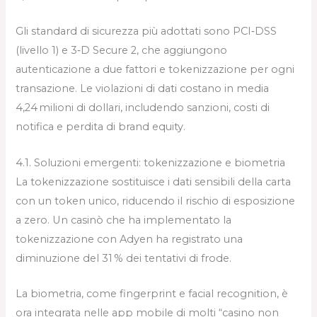
Gli standard di sicurezza più adottati sono PCI‑DSS
(livello 1) e 3‑D Secure 2, che aggiungono
autenticazione a due fattori e tokenizzazione per ogni
transazione. Le violazioni di dati costano in media
4,24 milioni di dollari, includendo sanzioni, costi di
notifica e perdita di brand equity.
4.1. Soluzioni emergenti: tokenizzazione e biometria
La tokenizzazione sostituisce i dati sensibili della carta
con un token unico, riducendo il rischio di esposizione
a zero. Un casinò che ha implementato la
tokenizzazione con Adyen ha registrato una
diminuzione del 31 % dei tentativi di frode.
La biometria, come fingerprint e facial recognition, è
ora integrata nelle app mobile di molti “casino non