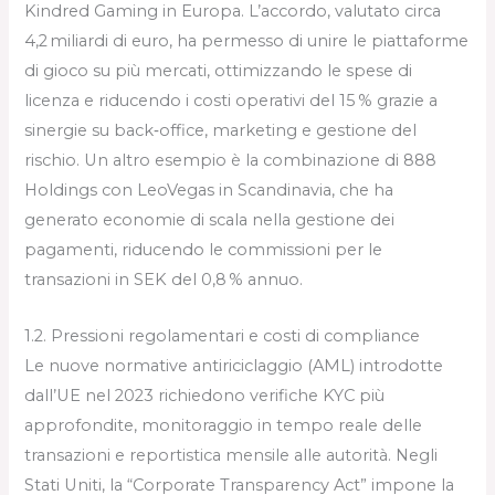
Kindred Gaming in Europa. L’accordo, valutato circa
4,2 miliardi di euro, ha permesso di unire le piattaforme
di gioco su più mercati, ottimizzando le spese di
licenza e riducendo i costi operativi del 15 % grazie a
sinergie su back‑office, marketing e gestione del
rischio. Un altro esempio è la combinazione di 888
Holdings con LeoVegas in Scandinavia, che ha
generato economie di scala nella gestione dei
pagamenti, riducendo le commissioni per le
transazioni in SEK del 0,8 % annuo.
1.2. Pressioni regolamentari e costi di compliance
Le nuove normative antiriciclaggio (AML) introdotte
dall’UE nel 2023 richiedono verifiche KYC più
approfondite, monitoraggio in tempo reale delle
transazioni e reportistica mensile alle autorità. Negli
Stati Uniti, la “Corporate Transparency Act” impone la