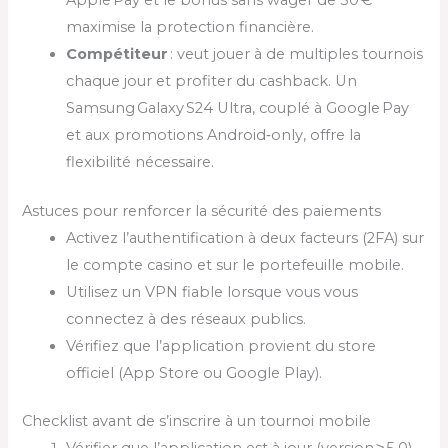
maximise la protection financière.
Compétiteur
: veut jouer à de multiples tournois
chaque jour et profiter du cashback. Un
Samsung Galaxy S24 Ultra, couplé à Google Pay
et aux promotions Android‑only, offre la
flexibilité nécessaire.
Astuces pour renforcer la sécurité des paiements
Activez l’authentification à deux facteurs (2FA) sur
le compte casino et sur le portefeuille mobile.
Utilisez un VPN fiable lorsque vous vous
connectez à des réseaux publics.
Vérifiez que l’application provient du store
officiel (App Store ou Google Play).
Checklist avant de s’inscrire à un tournoi mobile