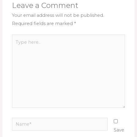
Leave a Comment
Your email address will not be published.
Required fields are marked
*
Type
here..
Name*
Save