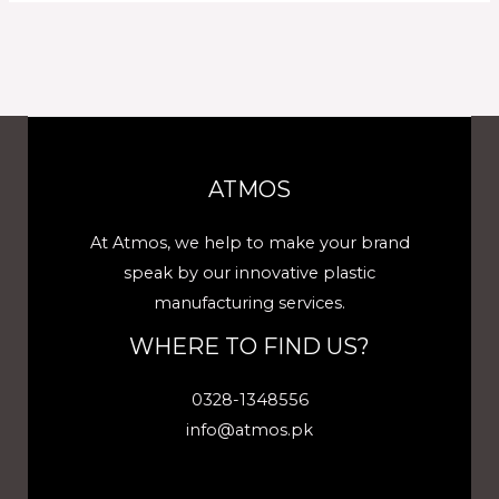
ATMOS
At Atmos, we help to make your brand
speak by our innovative plastic
manufacturing services.
WHERE TO FIND US?
0328-1348556
info@atmos.pk