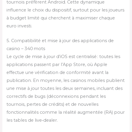
tournois préfèrent Android. Cette dynamique
influence le choix du dispositif, surtout pour les joueurs
à budget limité qui cherchent à maximiser chaque
euro investi.
5. Compatibilité et mise à jour des applications de
casino – 340 mots
Le cycle de mise à jour d’iOS est centralisé : toutes les
applications passent par l’App Store, où Apple
effectue une vérification de conformité avant la
publication. En moyenne, les casinos mobiles publient
une mise à jour toutes les deux semaines, incluant des
correctifs de bugs (déconnexions pendant les
tournois, pertes de crédits) et de nouvelles
fonctionnalités comme la réalité augmentée (RA) pour
les tables de live‑dealer.