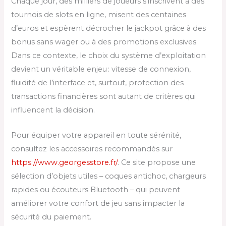
Chaque jour, des milliers de joueurs s’inscrivent à des
tournois de slots en ligne, misent des centaines
d’euros et espèrent décrocher le jackpot grâce à des
bonus sans wager ou à des promotions exclusives.
Dans ce contexte, le choix du système d’exploitation
devient un véritable enjeu : vitesse de connexion,
fluidité de l’interface et, surtout, protection des
transactions financières sont autant de critères qui
influencent la décision.
Pour équiper votre appareil en toute sérénité,
consultez les accessoires recommandés sur
https://www.georgesstore.fr/
. Ce site propose une
sélection d’objets utiles – coques antichoc, chargeurs
rapides ou écouteurs Bluetooth – qui peuvent
améliorer votre confort de jeu sans impacter la
sécurité du paiement.