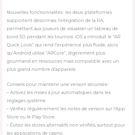
Nouvelles fonctionnalités : les deux plateformes
supportent désormais l’intégration de la RA,
permettant aux joueurs de visualiser un tableau de
bord 3D pendant les tournois. iOS a introduit le “AR
Quick Look” qui rend l’expérience plus fluide, alors
qu’Android utilise “ARCore”, légèrement plus
gourmand en ressources mais compatible avec un
plus grand nombre d’appareils.
Conseils pour maintenir une version sécurisée :
– Activez les mises à jour automatiques dans les
réglages système.
– Vérifiez régulièrement les notes de version sur l’App
Store ou le Play Store.
– Évitez les stores alternatifs non vérifiés, surtout pour
les applications de casino.