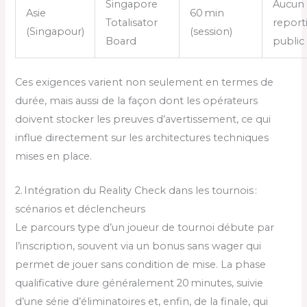
Singapore
Aucun
Asie
60 min
Totalisator
report
(Singapour)
(session)
Board
public
Ces exigences varient non seulement en termes de
durée, mais aussi de la façon dont les opérateurs
doivent stocker les preuves d’avertissement, ce qui
influe directement sur les architectures techniques
mises en place.
2. Intégration du Reality Check dans les tournois :
scénarios et déclencheurs
Le parcours type d’un joueur de tournoi débute par
l’inscription, souvent via un bonus sans wager qui
permet de jouer sans condition de mise. La phase
qualificative dure généralement 20 minutes, suivie
d’une série d’éliminatoires et, enfin, de la finale, qui