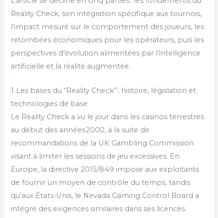
L’article se décline en cinq parties : les fondements du
Reality Check, son intégration spécifique aux tournois,
l’impact mesuré sur le comportement des joueurs, les
retombées économiques pour les opérateurs, puis les
perspectives d’évolution alimentées par l’intelligence
artificielle et la réalité augmentée.
1. Les bases du “Reality Check” : histoire, législation et
technologies de base
Le Reality Check a vu le jour dans les casinos terrestres
au début des années 2000, à la suite de
recommandations de la UK Gambling Commission
visant à limiter les sessions de jeu excessives. En
Europe, la directive 2015/849 impose aux exploitants
de fournir un moyen de contrôle du temps, tandis
qu’aux États‑Unis, le Nevada Gaming Control Board a
intégré des exigences similaires dans ses licences.