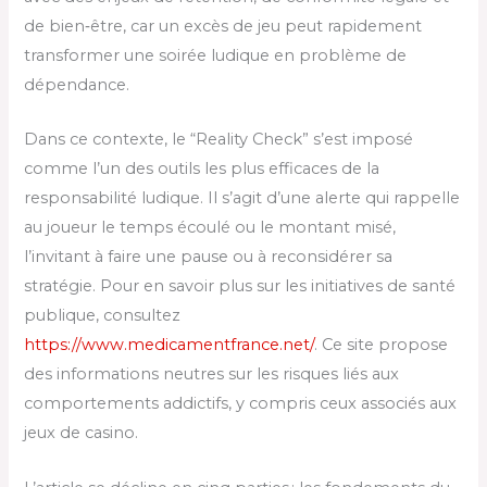
de bien‑être, car un excès de jeu peut rapidement
transformer une soirée ludique en problème de
dépendance.
Dans ce contexte, le “Reality Check” s’est imposé
comme l’un des outils les plus efficaces de la
responsabilité ludique. Il s’agit d’une alerte qui rappelle
au joueur le temps écoulé ou le montant misé,
l’invitant à faire une pause ou à reconsidérer sa
stratégie. Pour en savoir plus sur les initiatives de santé
publique, consultez
https://www.medicamentfrance.net/
. Ce site propose
des informations neutres sur les risques liés aux
comportements addictifs, y compris ceux associés aux
jeux de casino.