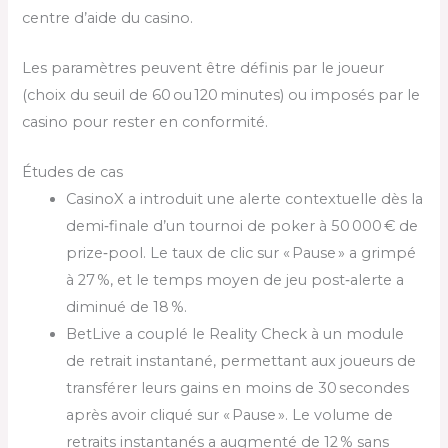
centre d’aide du casino.
Les paramètres peuvent être définis par le joueur
(choix du seuil de 60 ou 120 minutes) ou imposés par le
casino pour rester en conformité.
Études de cas
CasinoX a introduit une alerte contextuelle dès la
demi‑finale d’un tournoi de poker à 50 000 € de
prize‑pool. Le taux de clic sur « Pause » a grimpé
à 27 %, et le temps moyen de jeu post‑alerte a
diminué de 18 %.
BetLive a couplé le Reality Check à un module
de retrait instantané, permettant aux joueurs de
transférer leurs gains en moins de 30 secondes
après avoir cliqué sur « Pause ». Le volume de
retraits instantanés a augmenté de 12 % sans