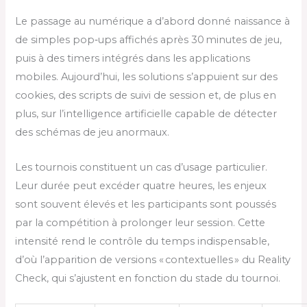
Le passage au numérique a d’abord donné naissance à
de simples pop‑ups affichés après 30 minutes de jeu,
puis à des timers intégrés dans les applications
mobiles. Aujourd’hui, les solutions s’appuient sur des
cookies, des scripts de suivi de session et, de plus en
plus, sur l’intelligence artificielle capable de détecter
des schémas de jeu anormaux.
Les tournois constituent un cas d’usage particulier.
Leur durée peut excéder quatre heures, les enjeux
sont souvent élevés et les participants sont poussés
par la compétition à prolonger leur session. Cette
intensité rend le contrôle du temps indispensable,
d’où l’apparition de versions « contextuelles » du Reality
Check, qui s’ajustent en fonction du stade du tournoi.