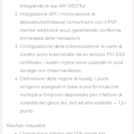
integrando le sue API RESTful.
Integrazione API: i micro‑service di
deposito/withdrawal comunicano con il PSP
tramite webhook sicuri, garantendo conferma
immediata delle transazioni.
Configurazione della tokenizzazione: le carte di
credito sono tokenizzate da un servizio PCI‑DSS
certificato; i wallet crypto sono custoditi in cold
storage con chiavi hardware.
Definizione delle regole di loyalty: i punti
vengono assegnati in base a una formula che
moltiplica l’importo depositato per il fattore di
volatilità del gioco (es. slot ad alta volatilità → 1,5×
punti).
Risultati misurabili
Charge‑back ridotto del 22 % grazie alla