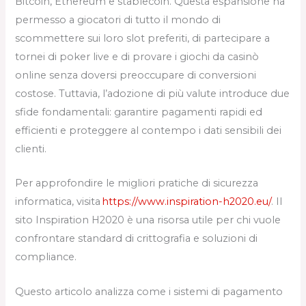
Bitcoin, Ethereum e stablecoin. Questa espansione ha
permesso a giocatori di tutto il mondo di
scommettere sui loro slot preferiti, di partecipare a
tornei di poker live e di provare i giochi da casinò
online senza doversi preoccupare di conversioni
costose. Tuttavia, l’adozione di più valute introduce due
sfide fondamentali: garantire pagamenti rapidi ed
efficienti e proteggere al contempo i dati sensibili dei
clienti.
Per approfondire le migliori pratiche di sicurezza
informatica, visita
https://www.inspiration-h2020.eu/
. Il
sito Inspiration H2020 è una risorsa utile per chi vuole
confrontare standard di crittografia e soluzioni di
compliance.
Questo articolo analizza come i sistemi di pagamento