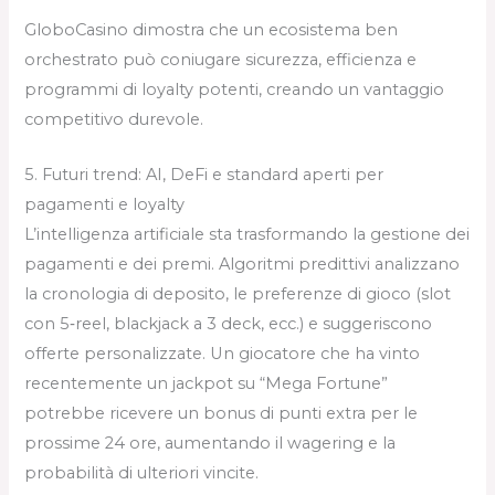
GloboCasino dimostra che un ecosistema ben
orchestrato può coniugare sicurezza, efficienza e
programmi di loyalty potenti, creando un vantaggio
competitivo durevole.
5. Futuri trend: AI, DeFi e standard aperti per
pagamenti e loyalty
L’intelligenza artificiale sta trasformando la gestione dei
pagamenti e dei premi. Algoritmi predittivi analizzano
la cronologia di deposito, le preferenze di gioco (slot
con 5‑reel, blackjack a 3 deck, ecc.) e suggeriscono
offerte personalizzate. Un giocatore che ha vinto
recentemente un jackpot su “Mega Fortune”
potrebbe ricevere un bonus di punti extra per le
prossime 24 ore, aumentando il wagering e la
probabilità di ulteriori vincite.