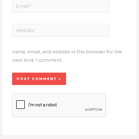
Email*
Website
name, email, and website in this browser for the
next time I comment.