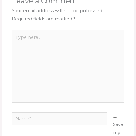
Leave a Comment
Your email address will not be published.
Required fields are marked
*
Type
here..
Name*
Save
my