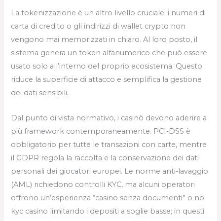
La tokenizzazione è un altro livello cruciale: i numeri di
carta di credito o gli indirizzi di wallet crypto non
vengono mai memorizzati in chiaro. Al loro posto, il
sistema genera un token alfanumerico che può essere
usato solo all’interno del proprio ecosistema. Questo
riduce la superficie di attacco e semplifica la gestione
dei dati sensibili.
Dal punto di vista normativo, i casinò devono aderire a
più framework contemporaneamente. PCI‑DSS è
obbligatorio per tutte le transazioni con carte, mentre
il GDPR regola la raccolta e la conservazione dei dati
personali dei giocatori europei. Le norme anti‑lavaggio
(AML) richiedono controlli KYC, ma alcuni operatori
offrono un’esperienza “casino senza documenti” o no
kyc casino limitando i depositi a soglie basse; in questi